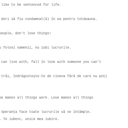
d like to be sentenced for life.
ş dori să fiu condamnat(ă) în ea pentru totdeauna.
 people, don't love things!
Nu folosi oamenii, nu iubi lucrurile.
 can live with, fall în love with someone you can't
 trăi, îndrăgosteşte-te de cineva fără de care nu poţi
pe makes all things work. Love makes all things
 Speranţa face toate lucrurile să se întâmple.
e. Te iubesc, unica mea iubire.