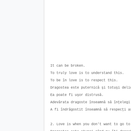
It can be broken.
To truly love is to understand this.
To be în love is to respect this.
Dragostea este puternică şi totuşi del
Ea poate fi uşor distrusă.
Adevărata dragoste înseamnă să înţeleg
A fi îndrăgostit înseamnă să respecţi 
2. Love is when you don't want to go t