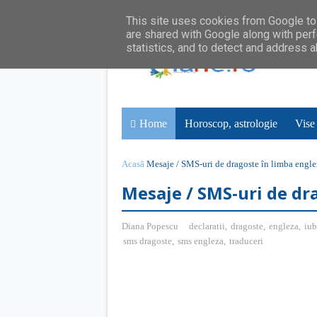
This site uses cookies from Google to 
are shared with Google along with perf
statistics, and to detect and address 
Home
Horoscop, astrologie
Vise
Acasă
Mesaje / SMS-uri de dragoste în limba engle
Mesaje / SMS-uri de dr
Diana Popescu
declaratii
,
dragoste
,
engleza
,
iub
sms dragoste
,
sms engleza
,
traduceri