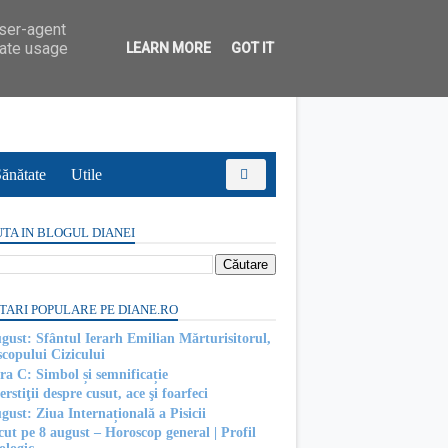
user-agent
rate usage
LEARN MORE
GOT IT
ănătate
Utile
TA IN BLOGUL DIANEI
TARI POPULARE PE DIANE.RO
ugust: Sfântul Ierarh Emilian Mărturisitorul,
scopului Cizicului
ra C: Simbol și semnificație
rstiţii despre cusut, ace şi foarfeci
gust: Ziua Internațională a Pisicii
cut pe 8 august – Horoscop general | Profil