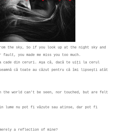
rom the sky, So if you look up at the night sky and
ur fault, you made me miss you too much.
a cade din ceruri. Aşa că, dacă te uiţi la cerul
seamnă că toate au căzut pentru că îmi lipseşti atât
n the world can't be seen, nor touched, but are felt
in lume nu pot fi văzute sau atinse, dar pot fi
 merely a reflection of mine?