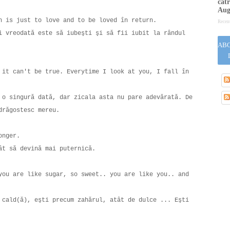
cătr
Aug
rn is just to love and to be loved în return.
Recen
i vreodată este să iubeşti şi să fii iubit la rândul
ABO
 it can't be true. Everytime I look at you, I fall în
 o singură dată, dar zicala asta nu pare adevărată. De
ndrăgostesc mereu.
ronger.
cât să devină mai puternică.
you are like sugar, so sweet.. you are like you.. and
 cald(ă), eşti precum zahărul, atât de dulce ... Eşti