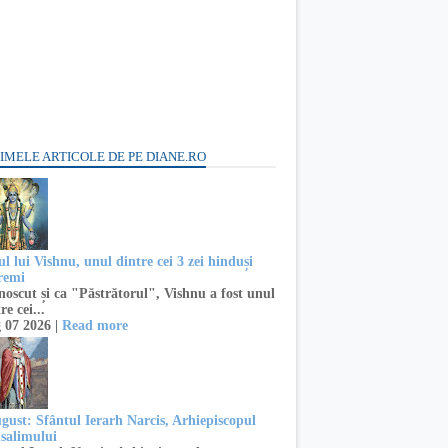
IMELE ARTICOLE DE PE DIANE.RO
l lui Vishnu, unul dintre cei 3 zei hinduși
remi
oscut și ca "Păstrătorul", Vishnu a fost unul
re cei...
 07 2026 |
Read more
ugust: Sfântul Ierarh Narcis, Arhiepiscopul
usalimului