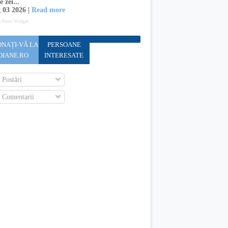
e zei...
 03 2026 |
Read more
t Posts Widget
NAȚI-VĂ LA
PERSOANE
DIANE.RO
INTERESATE
Postări
Comentarii