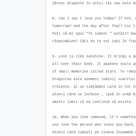
Zăresc dragoste în ochii tăi sau este 
8. Can I say I love you today? If not, 
tomorrow? And the day after that? Coz 
Poţi să-mi spui "Te iubesc " astăzi? Da
răspoimâine? Căci eu te voi iubi în fi
9. Love is like sunshine. It brings a g
all over their body. It awakens souls a
of small memories called stars. To rem
Dragostea este asemeni luminii soarelui
trăieşte. Şi un simţământ cald în tot t
atunci când se încheie , lasă în urmă m
aminti lumii că ea continuă să existe.
10. When you love someone, it's somethi
you love the person who loves you back
Atunci când iubeşti pe cineva înseamnă 