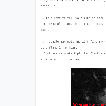
Dragostea este atunci când nu îţi doreş
decât visul.
3. It's hard to tell your mind to stop
Este greu să îi spui minţii să înceteze
facă.
4. A candle may melt and it's fire may 
aş a flame în my heart.
O lumânare se poate topi, iar flacăra e
arde mereu în inima mea.