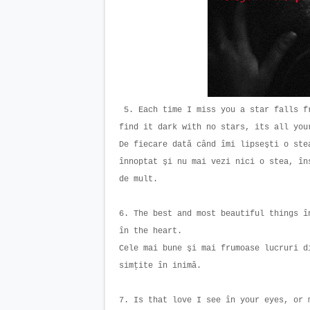
5. Each time I miss you a star falls f
find it dark with no stars, its all yo
De fiecare dată când îmi lipseşti o ste
înnoptat şi nu mai vezi nici o stea, în
de mult.
6. The best and most beautiful things î
în the heart.
Cele mai bune şi mai frumoase lucruri d
simţite în inimă.
7. Is that love I see în your eyes, or