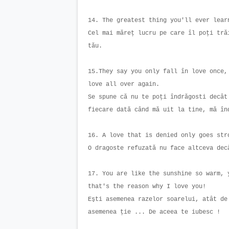
14. The greatest thing you'll ever lea
Cel mai măreţ lucru pe care îl poţi tră
tău.
15.They say you only fall în love once,
love all over again.
Se spune că nu te poţi îndrăgosti decât
fiecare dată când mă uit la tine, mă î
16. A love that is denied only goes st
O dragoste refuzată nu face altceva de
17. You are like the sunshine so warm, 
that's the reason why I love you!
Eşti asemenea razelor soarelui, atât de
asemenea ţie ... De aceea te iubesc !