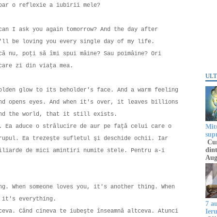
doar o reflexie a iubirii mele?
can I ask you again tomorrow? And the day after
I'll be loving you every single day of my life.
că nu, poţi să îmi spui mâine? Sau poimâine? Ori
ecare zi din viaţa mea.
ULT
olden glow to its beholder's face. And a warm feeling
nd opens eyes. And when it's over, it leaves billions
ind the world, that it still exists.
Mitu
. Ea aduce o strălucire de aur pe faţă celui care o
sup
rupul. Ea trezeşte sufletul şi deschide ochii. Iar
Cun
dint
iliarde de mici amintiri numite stele. Pentru a-i
Aug
ng. When someone loves you, it's another thing. When
, it's everything.
7 a
ceva. Când cineva te iubeşte înseamnă altceva. Atunci
Ier