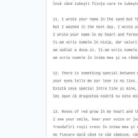
însă când iubeşti fiinţa care te iubeş
11. I wrote your name în the sand but t
but I washed it the next day. I wrote y
I wrote your name în my heart and fore
Ţi-am scris numele în nisip, dar valuri
am spălat a doua zi. Ţi-am scris numele
am scris numele în inima mea şi va răm
12. There is something special between 
your eyes tells me our love is no lies
Există ceva special între tine şi mine,
îmi spun că dragostea noatră nu este m
13. Roses of red grow în my heart and t
I see your smile, hear your voice or j
Trandafiri roşii cresc în inima mea și 
de fiecare dată când te văd zâmbind, c