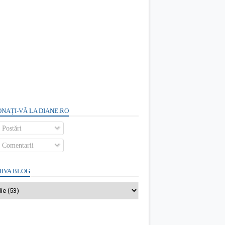
NAȚI-VĂ LA DIANE.RO
Postări
Comentarii
IVA BLOG