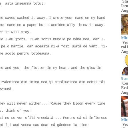
Sfâ
te, asta înseamnă totul.
Ieru
Aug
he waves washed it away. I wrote your name on my hand
our name on a paper but I accidentally threw it away.
ver it will stay.
Mitu
le l-au şters. Ţi-am scris numele pe mâna mea, dar l-
Venu
 pe o hârtie, dar aceasta mi-a fost luată de vânt. Ţi-
rol 
Aug
âne acolo pentru totdeauna.
me and you, the flutter în my heart and the glow în
.
5 a
 zvâcnirea din inima mea şi strălucirea din ochii tăi
Com
Evsi
inciună.
Aug
hey will never wither... 'Cause they bloom every time
ust think of you!
ei nu se vor ofili vreodată ... Pentru că ei înfloresc
Mit
Ved
ând îţi aud vocea sau doar mă gândesc la tine!