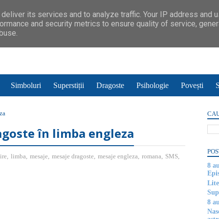
deliver its services and to analyze traffic. Your IP address and 
ormance and security metrics to ensure quality of service, gene
abuse.
Simboluri
Superstiții
Dragoste
Psihologie
Povești
S
za
CAU
agoste în limba engleza
POS
ire
,
limba
,
mesaje
,
mesaje dragoste
,
mesaje engleza
,
romana
,
SMS
,
8 a
Epi
Lite
Supe
8 au
Nas