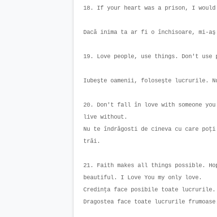
18. If your heart was a prison, I woul
Dacă inima ta ar fi o închisoare, mi-a
19. Love people, use things. Don't use
Iubeşte oamenii, foloseşte lucrurile. 
20. Don't fall în love with someone you
live without.
Nu te îndrăgosti de cineva cu care poţi
trăi.
21. Faith makes all things possible. Ho
beautiful. I Love You my only love.
Credinţa face posibile toate lucrurile.
Dragostea face toate lucrurile frumoas