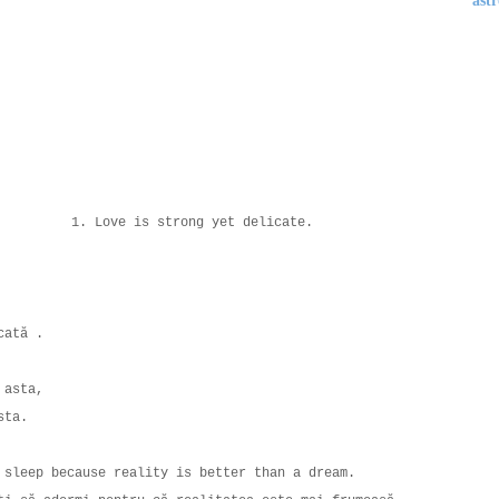
astr
1. Love is strong yet delicate.
icată .
i asta,
asta.
o sleep because reality is better than a dream.