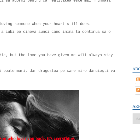
ti să adormi pentru că realitatea este mai frumoasă
 loving someone when your heart still does.
 a iubi pe cineva aunci când inima ta continuă să o
die, but the love you have given me will always stay
ABO
i poate muri, dar dragostea pe care mi-o dăruieşti va
ARH