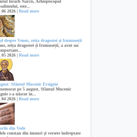
ntul Ierarh Narcis, Arhiepiscopul
salimului, este...
 06 2026 |
Read more
l despre Venus, zeița dragostei și frumuseții
s, zeița dragostei și frumuseții, a avut un
important...
 05 2026 |
Read more
ugust: Sfântul Mucenic Evsignie
emorat pe 5 august, Sfântul Mucenic
gnie s-a născut în...
 04 2026 |
Read more
urile din Vede
ele constau din imnuri și versete îndreptate