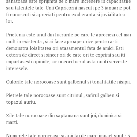
sanatoasa este sprijinita de o mare incredere in capacitatile
sau talentele tale. Unii Capricorni nascuti pe 3 ianuarie pot
fi cunoscuti si apreciati pentru exuberanta si jovialitatea
lor.
Prietenia este unul din lucrurile pe care le apreciezi cel mai
mult in existenta , si ai face aproape orice pentru a-ti
demonstra loialitatea ori atasamentul fata de amici. Esti
exterm de direct si sincer ori de cate ori te exprimi sau iti
impartasesti opiniile, iar uneori lucrul asta nu iti serveste
interesele.
Culorile tale norocoase sunt galbenul si tonalitatile nisipii.
Pietrele tale norocoase sunt citrinul , safirul galben si
topazul auriu.
Zile tale norocoase din saptamana sunt joi, duminica si
marti.
Numerele tale norocoase si anii tai de mare impact sunt : 3,