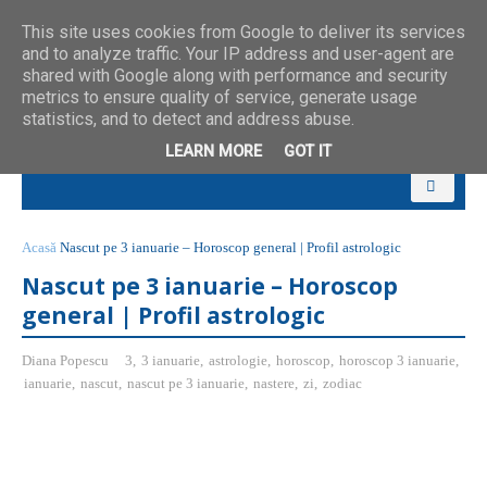
This site uses cookies from Google to deliver its services
and to analyze traffic. Your IP address and user-agent are
shared with Google along with performance and security
metrics to ensure quality of service, generate usage
statistics, and to detect and address abuse.
LEARN MORE
GOT IT
Acasă
Nascut pe 3 ianuarie – Horoscop general | Profil astrologic
Nascut pe 3 ianuarie – Horoscop
general | Profil astrologic
Diana Popescu
3
,
3 ianuarie
,
astrologie
,
horoscop
,
horoscop 3 ianuarie
,
ianuarie
,
nascut
,
nascut pe 3 ianuarie
,
nastere
,
zi
,
zodiac