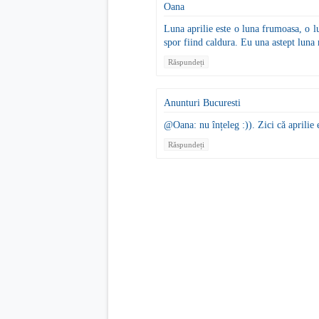
Oana
Luna aprilie este o luna frumoasa, o 
spor fiind caldura. Eu una astept luna
Răspundeți
Anunturi Bucuresti
@Oana: nu înțeleg :)). Zici că aprilie 
Răspundeți