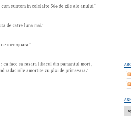
 cum suntem in celelalte 364 de zile ale anului."
uta de catre luna mai."
e ne inconjoara."
; ea face sa rasara liliacul din pamantul mort ,
ABO
nd radacinile amortite cu ploi de primavara."
ARH