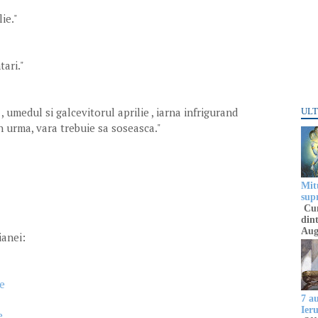
ie."
ari."
 umedul si galcevitorul aprilie , iarna infrigurand
ULT
din urma, vara trebuie sa soseasca."
Mitu
sup
Cun
dint
Aug
ianei:
me
7 a
Ier
e