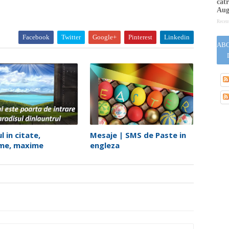
cătr
Aug
Recen
Facebook
Twitter
Google+
Pinterest
Linkedin
ABO
l in citate,
Mesaje | SMS de Paste in
sme, maxime
engleza