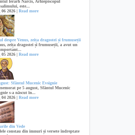
ntul Ierarh Narcis, Arhiepiscopul
salimului, este...
 06 2026 |
Read more
l despre Venus, zeița dragostei și frumuseții
s, zeița dragostei și frumuseții, a avut un
important...
 05 2026 |
Read more
ugust: Sfântul Mucenic Evsignie
emorat pe 5 august, Sfântul Mucenic
gnie s-a născut în...
 04 2026 |
Read more
urile din Vede
ele constau din imnuri și versete îndreptate