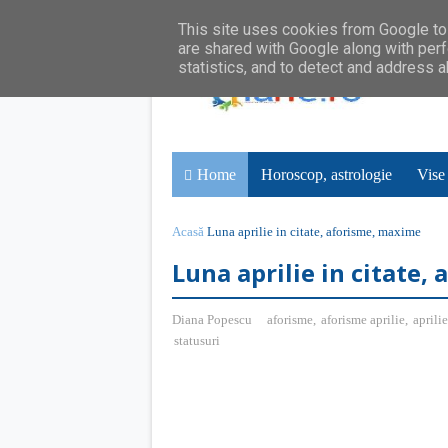
This site uses cookies from Google to 
are shared with Google along with perf
statistics, and to detect and address 
Home
Horoscop, astrologie
Vise
Acasă
Luna aprilie in citate, aforisme, maxime
Luna aprilie in citate,
Diana Popescu
aforisme
,
aforisme aprilie
,
aprilie
statusuri