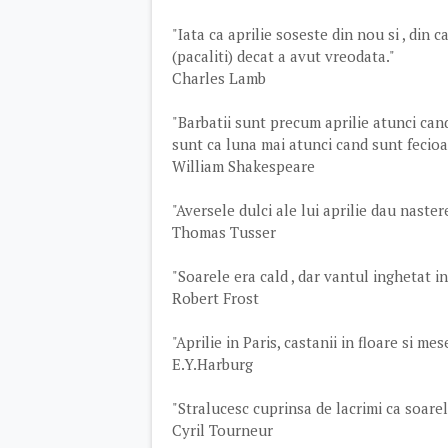
"Iata ca aprilie soseste din nou si , din
(pacaliti) decat a avut vreodata."
Charles Lamb
"Barbatii sunt precum aprilie atunci can
sunt ca luna mai atunci cand sunt fecioa
William Shakespeare
"Aversele dulci ale lui aprilie dau nastere
Thomas Tusser
"Soarele era cald , dar vantul inghetat in
Robert Frost
"Aprilie in Paris, castanii in floare si me
E.Y.Harburg
"Stralucesc cuprinsa de lacrimi ca soarele
Cyril Tourneur