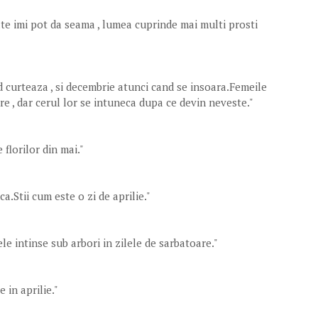
 cate imi pot da seama , lumea cuprinde mai multi prosti
d curteaza , si decembrie atunci cand se insoara.Femeile
re , dar cerul lor se intuneca dupa ce devin neveste."
 florilor din mai."
ca.Stii cum este o zi de aprilie."
sele intinse sub arbori in zilele de sarbatoare."
 in aprilie."