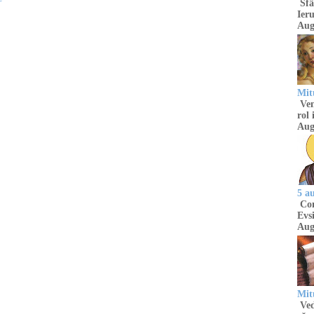
Sfâ
Ieru
Aug
Mitu
Venu
rol 
Aug
5 a
Com
Evsi
Aug
Mit
Ved