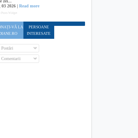
e zei...
 03 2026 |
Read more
t Posts Widget
NAȚI-VĂ LA
PERSOANE
DIANE.RO
INTERESATE
Postări
Comentarii