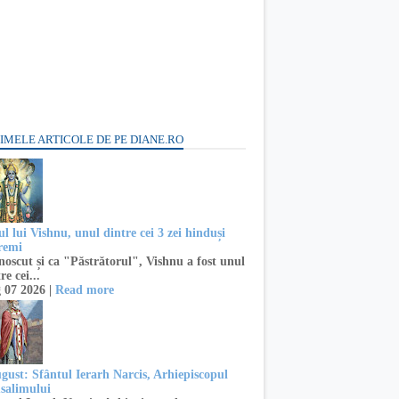
IMELE ARTICOLE DE PE DIANE.RO
l lui Vishnu, unul dintre cei 3 zei hinduși
remi
oscut și ca "Păstrătorul", Vishnu a fost unul
re cei...
 07 2026 |
Read more
ugust: Sfântul Ierarh Narcis, Arhiepiscopul
usalimului