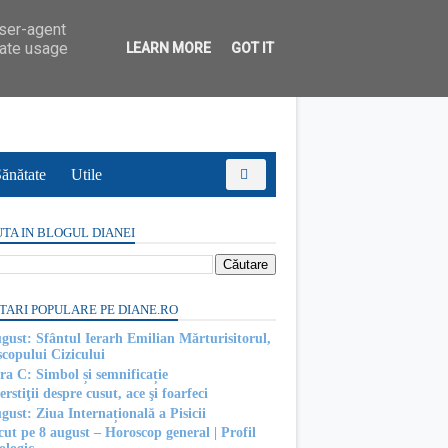
user-agent
rate usage
LEARN MORE
GOT IT
ănătate
Utile
TA IN BLOGUL DIANEI
TARI POPULARE PE DIANE.RO
ugust: Sfântul Ierarh Emilian Mărturisitorul,
scopului Cizicului
ra C: Simbol și semnificație
rstiţii despre cusut, ace şi foarfeci
gust: Ziua Internațională a Pisicii
cut pe 8 august – Horoscop general | Profil