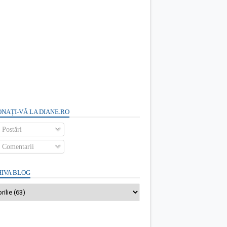
NAȚI-VĂ LA DIANE.RO
Postări
Comentarii
IVA BLOG