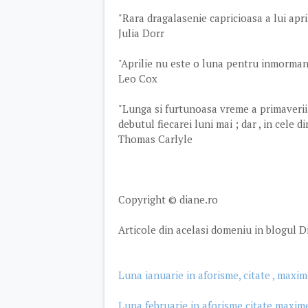
"Rara dragalasenie capricioasa a lui april
Julia Dorr
"Aprilie nu este o luna pentru inmormant
Leo Cox
"Lunga si furtunoasa vreme a primaverii ,
debutul fiecarei luni mai ; dar , in cele 
Thomas Carlyle
Copyright © diane.ro
Articole din acelasi domeniu in blogul D
Luna ianuarie in aforisme, citate , maxi
Luna februarie in aforisme,citate,maxim