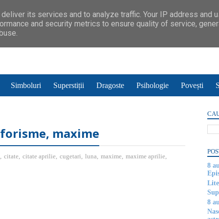
deliver its services and to analyze traffic. Your IP address and 
ormance and security metrics to ensure quality of service, gene
abuse.
Simboluri
Superstiții
Dragoste
Psihologie
Povești
S
CAU
 aforisme, maxime
POS
,
citate
,
citate aprilie
,
cugetari
,
luna
,
maxime
,
maxime aprilie
,
8 a
Epi
Lite
Supe
8 au
Nas