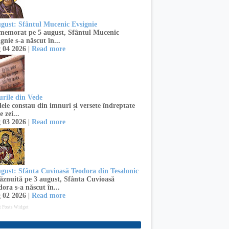
ugust: Sfântul Mucenic Evsignie
emorat pe 5 august, Sfântul Mucenic
gnie s-a născut în...
 04 2026 |
Read more
urile din Vede
ele constau din imnuri și versete îndreptate
e zei...
 03 2026 |
Read more
ugust: Sfânta Cuvioasă Teodora din Tesalonic
znuită pe 3 august, Sfânta Cuvioasă
ora s-a născut în...
 02 2026 |
Read more
t Posts Widget