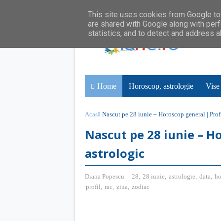
This site uses cookies from Google to 
are shared with Google along with perf
statistics, and to detect and address 
Home
Horoscop, astrologie
Vise
Acasă
Nascut pe 28 iunie – Horoscop general | Profi
Nascut pe 28 iunie – Ho
astrologic
Diana Popescu
28
,
28 iunie
,
astrologie
,
data
,
ho
profil
,
rac
,
ziua
,
zodiac