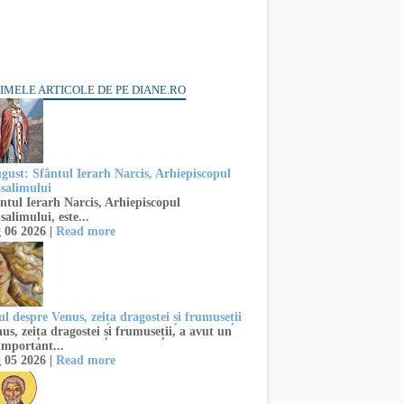
IMELE ARTICOLE DE PE DIANE.RO
ugust: Sfântul Ierarh Narcis, Arhiepiscopul
usalimului
ntul Ierarh Narcis, Arhiepiscopul
salimului, este...
 06 2026 |
Read more
l despre Venus, zeița dragostei și frumuseții
s, zeița dragostei și frumuseții, a avut un
important...
 05 2026 |
Read more