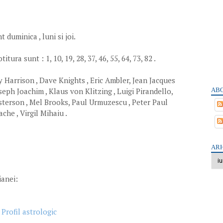
duminica , luni si joi.
ura sunt : 1, 10, 19, 28, 37, 46, 55, 64, 73, 82 .
y Harrison , Dave Knights , Eric Ambler, Jean Jacques
ABO
eph Joachim , Klaus von Klitzing , Luigi Pirandello,
terson , Mel Brooks, Paul Urmuzescu , Peter Paul
che , Virgil Mihaiu .
ARH
ianei:
Profil astrologic