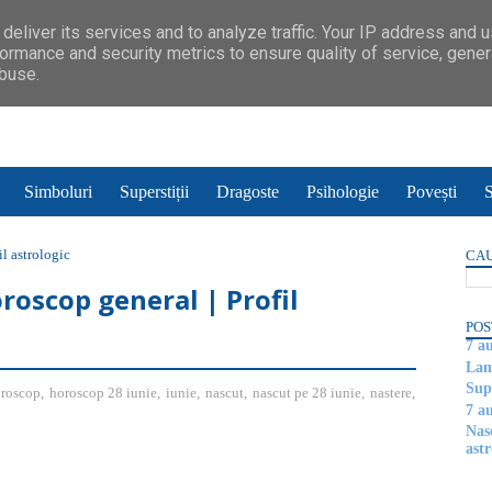
deliver its services and to analyze traffic. Your IP address and 
ormance and security metrics to ensure quality of service, gene
abuse.
Simboluri
Superstiții
Dragoste
Psihologie
Povești
S
l astrologic
CAU
roscop general | Profil
POS
7 a
Lam
Supe
roscop
,
horoscop 28 iunie
,
iunie
,
nascut
,
nascut pe 28 iunie
,
nastere
,
7 a
Nas
astr