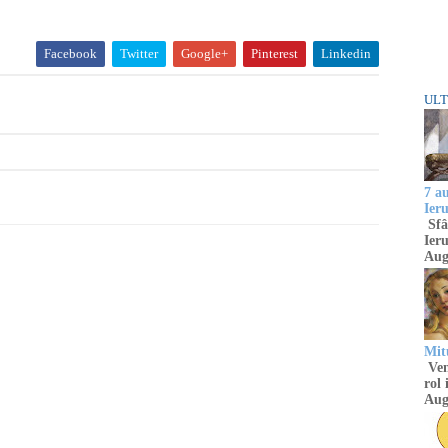
Facebook
Twitter
Google+
Pinterest
Linkedin
ULT
7 a
Ier
Sfâ
Ieru
Aug
Mitu
Venu
rol 
Aug