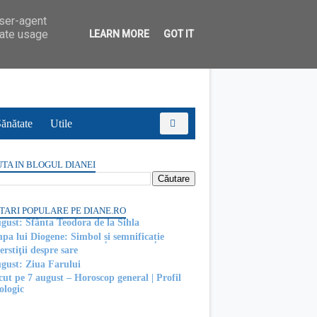
user-agent
rate usage
LEARN MORE
GOT IT
ănătate
Utile
TA IN BLOGUL DIANEI
TARI POPULARE PE DIANE.RO
ugust: Sfânta Teodora de la Sihla
pa lui Diogene: Simbol și semnificație
rstiţii despre sare
ugust: Ziua Farului
cut pe 7 august – Horoscop general | Profil
ologic