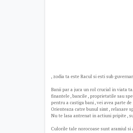
, zodia ta este Racul si esti sub guvernar
Banii par a juca un rol crucial in viata ta
finantele , bancile , proprietatile sau s
pentru a castiga bani , vei avea parte de
Orienteaza catre bunul simt , relaxare sp
Nu te lasa antrenat in actiuni pripite , su
Culorile tale norocoase sunt aramiul si a