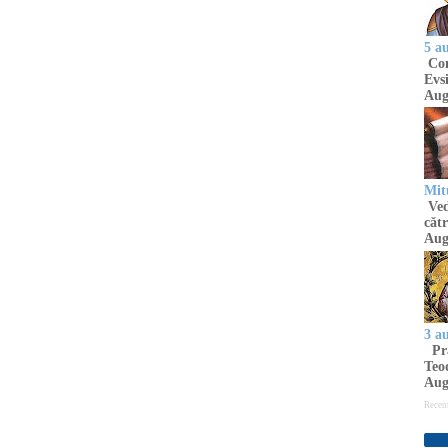
5 a
Com
Evsi
Aug
Mit
Ved
cătr
Aug
3 a
Pră
Teod
Aug
Recen