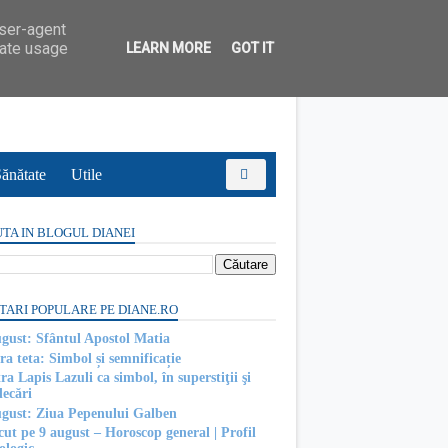
user-agent
rate usage
LEARN MORE
GOT IT
ănătate
Utile
TA IN BLOGUL DIANEI
TARI POPULARE PE DIANE.RO
ugust: Sfântul Apostol Matia
ra teta: Simbol și semnificație
ra Lapis Lazuli ca simbol, în superstiţii şi
decări
ugust: Ziua Pepenului Galben
cut pe 9 august – Horoscop general | Profil