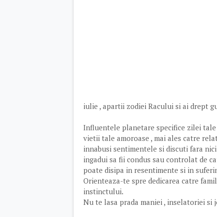
iulie , apartii zodiei Racului si ai drep
Influentele planetare specifice zilei tal
vietii tale amoroase , mai ales catre rela
innabusi sentimentele si discuti fara nic
ingadui sa fii condus sau controlat de cat
poate disipa in resentimente si in suferin
Orienteaza-te spre dedicarea catre famili
instinctului.
Nu te lasa prada maniei , inselatoriei si