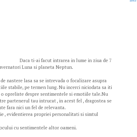
astr
Daca ti-ai facut intrarea in lume in ziua de 7
t guvernatori Luna si planeta Neptun.
e de nastere lasa sa se intrevada o focalizare asupra
tiile stabile, pe termen lung. Nu incerci niciodata sa iti
i o opreliste despre sentimentele si emotiile tale.Nu
re partenerul tau intrucat , in acest fel , dragostea se
te fara nici un fel de relevanta.
e , evidentierea propriei personalitati si simtul
 jocului cu sentimentele altor oameni.