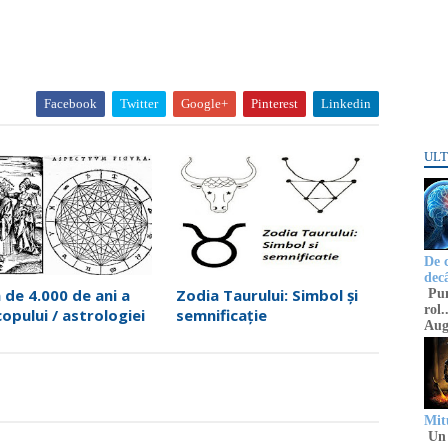
Facebook
Twitter
Google+
Pinterest
Linkedin
ULT
De 
decâ
a de 4.000 de ani a
Zodia Taurului: Simbol și
Punc
rol.
opului / astrologiei
semnificație
Aug
Mitu
Un 