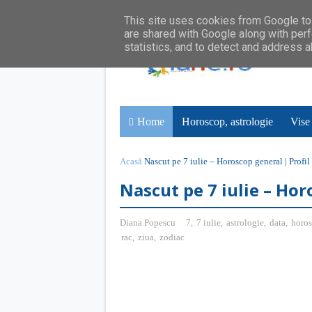
This site uses cookies from Google to 
are shared with Google along with perf
statistics, and to detect and address 
Home
Horoscop, astrologie
Vise
Acasă
Nascut pe 7 iulie – Horoscop general | Profil
Nascut pe 7 iulie – Hor
Diana Popescu
7
,
7 iulie
,
astrologie
,
data
,
horo
rac
,
ziua
,
zodiac