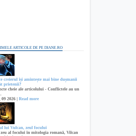
IMELE ARTICOLE DE PE DIANE.RO
ce creierul își amintește mai bine dușmanii
t prietenii?
te cheie ale articolului - Conflictele au un
..
 09 2026 |
Read more
l lui Vulcan, zeul focului
zeu al focului în mitologia romană, Vilcan