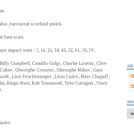
is.
ui , turcoazul si ochiul pisicii.
 luni si joi.
 impact sunt : 7, 16, 25, 34, 43, 52, 61, 70, 79 .
 Billy Campbell, Camillo Golgi , Charlie Louvin , Clive
ABO
 Cukor , Gheorghe Cozorici , Gheorghe Mihoc , Gian
ardt , Lion Feuchtwanger , Liviu Ciulei , Marc Chagall ,
din, Ringo Starr, Rob Townsend , Toto Cutugno , Vince
 .
ARH
ianei: