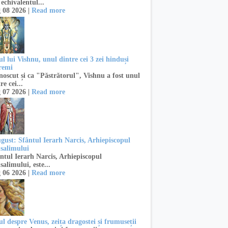
 echivalentul...
 08 2026 |
Read more
l lui Vishnu, unul dintre cei 3 zei hinduși
remi
oscut și ca "Păstrătorul", Vishnu a fost unul
re cei...
 07 2026 |
Read more
ugust: Sfântul Ierarh Narcis, Arhiepiscopul
usalimului
ntul Ierarh Narcis, Arhiepiscopul
salimului, este...
 06 2026 |
Read more
l despre Venus, zeița dragostei și frumuseții