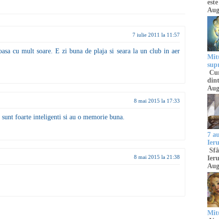
este
Aug
7 iulie 2011 la 11:57
oasa cu mult soare. E zi buna de plaja si seara la un club in aer
Mitu
sup
Cun
dint
Aug
8 mai 2015 la 17:33
e sunt foarte inteligenti si au o memorie buna.
7 a
Ier
Sfâ
8 mai 2015 la 21:38
Ieru
Aug
Mitu