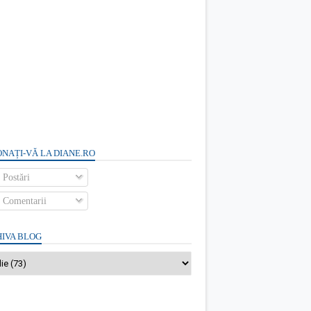
NAȚI-VĂ LA DIANE.RO
Postări
Comentarii
IVA BLOG