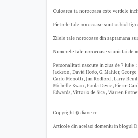
Culoarea ta norocoasa este verdele inch
Pietrele tale norocoase sunt ochiul tigrul
Zilele tale norocoase din saptamana sunt
Numerele tale norocoase si anii tai de mare
Personalitati nascute in ziua de 7 iulie :
Jackson , David Hodo, G. Mahler, George
Carlo Menotti , Jim Rodford , Larry Reinh
Michelle Kwan , Paula Devic , Pierre Car
Edwards, Vittorio de Sica , Warren Entner
Copyright © diane.ro
Articole din acelasi domeniu in blogul D