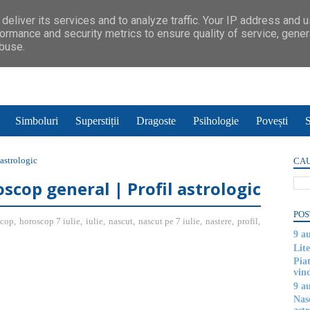
deliver its services and to analyze traffic. Your IP address and 
ormance and security metrics to ensure quality of service, gene
abuse.
Simboluri
Superstiții
Dragoste
Psihologie
Povești
S
 astrologic
CAU
oscop general | Profil astrologic
POS
scop
,
horoscop 7 iulie
,
iulie
,
nascut
,
nascut pe 7 iulie
,
nastere
,
profil
,
9 a
Lite
Piat
vin
9 a
Nas