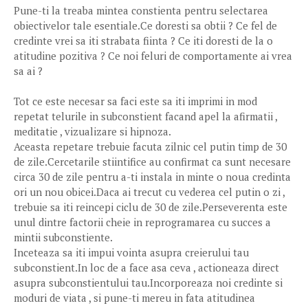
Pune-ti la treaba mintea constienta pentru selectarea
obiectivelor tale esentiale.Ce doresti sa obtii ? Ce fel de
credinte vrei sa iti strabata fiinta ? Ce iti doresti de la o
atitudine pozitiva ? Ce noi feluri de comportamente ai vrea
sa ai ?
Tot ce este necesar sa faci este sa iti imprimi in mod
repetat telurile in subconstient facand apel la afirmatii ,
meditatie , vizualizare si hipnoza.
Aceasta repetare trebuie facuta zilnic cel putin timp de 30
de zile.Cercetarile stiintifice au confirmat ca sunt necesare
circa 30 de zile pentru a-ti instala in minte o noua credinta
ori un nou obicei.Daca ai trecut cu vederea cel putin o zi ,
trebuie sa iti reincepi ciclu de 30 de zile.Perseverenta este
unul dintre factorii cheie in reprogramarea cu succes a
mintii subconstiente.
Inceteaza sa iti impui vointa asupra creierului tau
subconstient.In loc de a face asa ceva , actioneaza direct
asupra subconstientului tau.Incorporeaza noi credinte si
moduri de viata , si pune-ti mereu in fata atitudinea