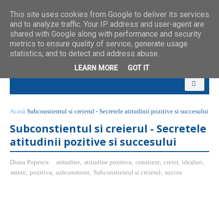
This site uses cookies from Google to deliver its services
and to analyze traffic. Your IP address and user-agent are
shared with Google along with performance and security
metrics to ensure quality of service, generate usage
statistics, and to detect and address abuse.
LEARN MORE
GOT IT
Acasă
Subconstientul si creierul - Secretele atitudinii pozitive si succesului
Subconstientul si creierul - Secretele
atitudinii pozitive si succesului
Diana Popescu
atitudine
,
atitudine pozitiva
,
constient
,
creier
,
idealuri
,
minte
,
pozitiva
,
subconstient
,
Subconstientul si creierul
,
succes