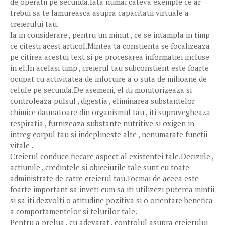
de operatii pe secunda.Iata numai cateva exemple ce ar
trebui sa te lamureasca asupra capacitatii virtuale a
creierului tau.
Ia in considerare , pentru un minut , ce se intampla in timp
ce citesti acest articol.Mintea ta constienta se focalizeaza
pe citirea acestui text si pe procesarea informatiei incluse
in el.In acelasi timp , creierul tau subconstient este foarte
ocupat cu activitatea de inlocuire a o suta de milioane de
celule pe secunda.De asemeni, el iti monitorizeaza si
controleaza pulsul , digestia , eliminarea substantelor
chimice daunatoare din organismul tau , iti supravegheaza
respiratia , furnizeaza substante nutritive si oxigen in
intreg corpul tau si indeplineste alte , nenumarate functii
vitale .
Creierul conduce fiecare aspect al existentei tale.Deciziile ,
actiunile , credintele si obiceiurile tale sunt cu toate
administrate de catre creierul tau.Tocmai de aceea este
foarte important sa inveti cum sa iti utilizezi puterea mintii
si sa iti dezvolti o atitudine pozitiva si o orientare benefica
a comportamentelor si telurilor tale.
Pentru a prelua , cu adevarat , controlul asupra creierului