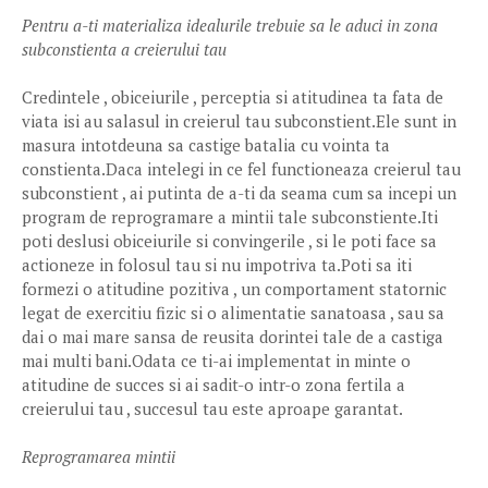
Pentru a-ti materializa idealurile trebuie sa le aduci in zona
subconstienta a creierului tau
Credintele , obiceiurile , perceptia si atitudinea ta fata de
viata isi au salasul in creierul tau subconstient.Ele sunt in
masura intotdeuna sa castige batalia cu vointa ta
constienta.Daca intelegi in ce fel functioneaza creierul tau
subconstient , ai putinta de a-ti da seama cum sa incepi un
program de reprogramare a mintii tale subconstiente.Iti
poti deslusi obiceiurile si convingerile , si le poti face sa
actioneze in folosul tau si nu impotriva ta.Poti sa iti
formezi o atitudine pozitiva , un comportament statornic
legat de exercitiu fizic si o alimentatie sanatoasa , sau sa
dai o mai mare sansa de reusita dorintei tale de a castiga
mai multi bani.Odata ce ti-ai implementat in minte o
atitudine de succes si ai sadit-o intr-o zona fertila a
creierului tau , succesul tau este aproape garantat.
Reprogramarea mintii