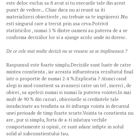
este deloc exclus sa fi avut si tu esecurile tale din acest
punct de vedere... Chiar daca nu ai reusit sa iti
materializezi obiectivele , nu trebuie sa te ingrijorezi .Nu
esti singurul care a trecut prin asa ceva.Potrivit
statisticilor , numai 5 % dintre oameni au puterea de a se
conforma deciziilor lor si a ajunge acolo unde isi doresc.
De ce cele mai multe decizii nu se reusesc sa se implineasca ?
Raspunsul este foarte simplu.Deciziile sunt luate de catre
mintea constienta , iar aceasta influenteaza rezultatul final
intr-o proportie de numai 2-4 %.Explicatia ? Atunci cand
alegi in mod constient sa avansezi catre un tel , incerci , de
obicei , sa apelezi numai si numai la puterea vointei.In mai
mult de 90 % din cazuri , obiceiurile si credintele tale
inradacinate au tendinta sa iti infranga vointa in decursul
unei perioade de timp foarte scurte.Vointa ta constienta nu
are , pur si simplu, forta de a-ti inlatura vechile
comportamente si opinii , ce sunt adanc infipte in solul
solid al subconstientului tau.