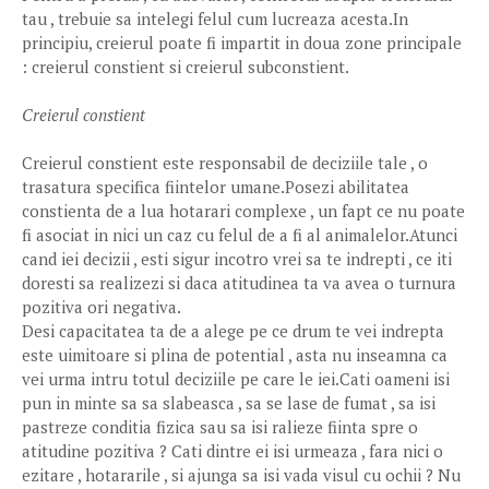
tau , trebuie sa intelegi felul cum lucreaza acesta.In
principiu, creierul poate fi impartit in doua zone principale
: creierul constient si creierul subconstient.
Creierul constient
Creierul constient este responsabil de deciziile tale , o
trasatura specifica fiintelor umane.Posezi abilitatea
constienta de a lua hotarari complexe , un fapt ce nu poate
fi asociat in nici un caz cu felul de a fi al animalelor.Atunci
cand iei decizii , esti sigur incotro vrei sa te indrepti , ce iti
doresti sa realizezi si daca atitudinea ta va avea o turnura
pozitiva ori negativa.
Desi capacitatea ta de a alege pe ce drum te vei indrepta
este uimitoare si plina de potential , asta nu inseamna ca
vei urma intru totul deciziile pe care le iei.Cati oameni isi
pun in minte sa sa slabeasca , sa se lase de fumat , sa isi
pastreze conditia fizica sau sa isi ralieze fiinta spre o
atitudine pozitiva ? Cati dintre ei isi urmeaza , fara nici o
ezitare , hotararile , si ajunga sa isi vada visul cu ochii ? Nu