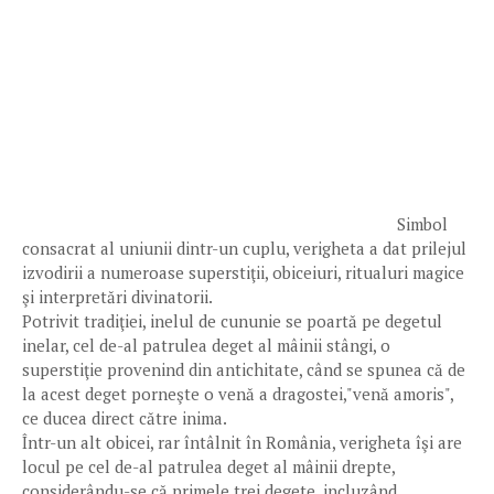
Simbol
consacrat al uniunii dintr-un cuplu, verigheta a dat prilejul
izvodirii a numeroase superstiţii, obiceiuri, ritualuri magice
şi interpretări divinatorii.
Potrivit tradiţiei, inelul de cununie se poartă pe degetul
inelar, cel de-al patrulea deget al mâinii stângi, o
superstiţie provenind din antichitate, când se spunea că de
la acest deget porneşte o venă a dragostei,"venă amoris",
ce ducea direct către inima.
Într-un alt obicei, rar întâlnit în România, verigheta îşi are
locul pe cel de-al patrulea deget al mâinii drepte,
considerându-se că primele trei degete, incluzând