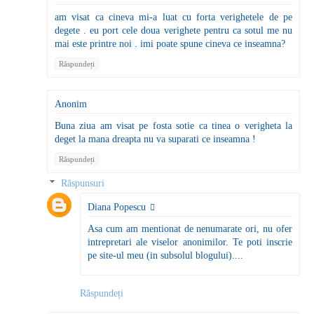
am visat ca cineva mi-a luat cu forta verighetele de pe
degete . eu port cele doua verighete pentru ca sotul me nu
mai este printre noi . imi poate spune cineva ce inseamna?
Răspundeți
Anonim
Buna ziua am visat pe fosta sotie ca tinea o verigheta la
deget la mana dreapta nu va suparati ce inseamna !
Răspundeți
Răspunsuri
Diana Popescu
Asa cum am mentionat de nenumarate ori, nu ofer
intrepretari ale viselor anonimilor. Te poti inscrie
pe site-ul meu (in subsolul blogului)....
Răspundeți