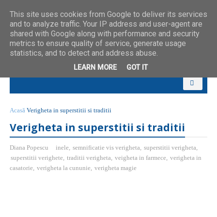
This site uses cookies from Google to deliver its services
and to analyze traffic. Your IP address and user-agent are
shared with Google along with performance and security
metrics to ensure quality of service, generate usage
statistics, and to detect and address abuse.
LEARN MORE
GOT IT
Acasă
Verigheta in superstitii si traditii
Verigheta in superstitii si traditii
Diana Popescu
inele
,
semnificatie vis verigheta
,
superstitii verigheta
,
superstitii verighete
,
traditii verigheta
,
veigheta in farmece
,
verigheta in
casatorie
,
verigheta la cununie
,
verigheta magie