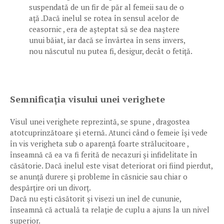
suspendată de un fir de păr al femeii sau de o
aţă .Dacă inelul se rotea în sensul acelor de
ceasornic , era de aşteptat să se dea naştere
unui băiat, iar dacă se învârtea în sens invers,
nou născutul nu putea fi, desigur, decât o fetiţă.
Semnificația visului unei verighete
Visul unei verighete reprezintă, se spune , dragostea
atotcuprinzătoare şi eternă. Atunci când o femeie îşi vede
în vis verigheta sub o aparenţă foarte strălucitoare ,
înseamnă că ea va fi ferită de necazuri şi infidelitate în
căsătorie. Dacă inelul este visat deteriorat ori fiind pierdut,
se anunţă durere şi probleme în căsnicie sau chiar o
despărţire ori un divorţ.
Dacă nu eşti căsătorit şi visezi un inel de cununie,
înseamnă că actuală ta relaţie de cuplu a ajuns la un nivel
superior.