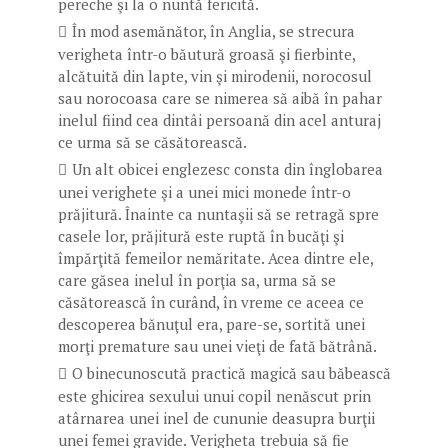
pereche şi la o nuntă fericită.
În mod asemănător, în Anglia, se strecura
verigheta într-o băutură groasă şi fierbinte,
alcătuită din lapte, vin şi mirodenii, norocosul
sau norocoasa care se nimerea să aibă în pahar
inelul fiind cea dintâi persoană din acel anturaj
ce urma să se căsătorească.
Un alt obicei englezesc consta din înglobarea
unei verighete şi a unei mici monede într-o
prăjitură. Înainte ca nuntaşii să se retragă spre
casele lor, prăjitură este ruptă în bucăţi şi
împărţită femeilor nemăritate. Acea dintre ele,
care găsea inelul în porţia sa, urma să se
căsătorească în curând, în vreme ce aceea ce
descoperea bănuţul era, pare-se, sortită unei
morţi premature sau unei vieţi de fată bătrână.
O binecunoscută practică magică sau băbească
este ghicirea sexului unui copil nenăscut prin
atârnarea unei inel de cununie deasupra burţii
unei femei gravide. Verigheta trebuia să fie