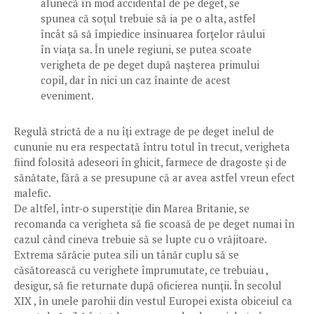
alunecă în mod accidental de pe deget, se
spunea că soţul trebuie să ia pe o alta, astfel
încât să să împiedice insinuarea forţelor răului
în viaţa sa. În unele regiuni, se putea scoate
verigheta de pe deget după naşterea primului
copil, dar în nici un caz înainte de acest
eveniment.
Regulă strictă de a nu îţi extrage de pe deget inelul de
cununie nu era respectată întru totul în trecut, verigheta
fiind folosită adeseori în ghicit, farmece de dragoste şi de
sănătate, fără a se presupune că ar avea astfel vreun efect
malefic.
De altfel, într-o superstiţie din Marea Britanie, se
recomanda ca verigheta să fie scoasă de pe deget numai în
cazul când cineva trebuie să se lupte cu o vrăjitoare.
Extrema sărăcie putea sili un tânăr cuplu să se
căsătorească cu verighete împrumutate, ce trebuiau ,
desigur, să fie returnate după oficierea nunţii. În secolul
XIX , în unele parohii din vestul Europei exista obiceiul ca