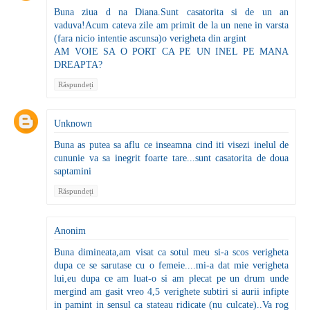
Buna ziua d na Diana.Sunt casatorita si de un an
vaduva!Acum cateva zile am primit de la un nene in varsta
(fara nicio intentie ascunsa)o verigheta din argint
AM VOIE SA O PORT CA PE UN INEL PE MANA
DREAPTA?
Răspundeți
Unknown
Buna as putea sa aflu ce inseamna cind iti visezi inelul de
cununie va sa inegrit foarte tare...sunt casatorita de doua
saptamini
Răspundeți
Anonim
Buna dimineata,am visat ca sotul meu si-a scos verigheta
dupa ce se sarutase cu o femeie....mi-a dat mie verigheta
lui,eu dupa ce am luat-o si am plecat pe un drum unde
mergind am gasit vreo 4,5 verighete subtiri si aurii infipte
in pamint in sensul ca stateau ridicate (nu culcate)..Va rog