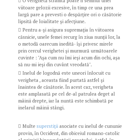
O verighetă strâmtă poate fi semnul unei
viitoare gelozii excesive, în timp ce una prea
largă pare a prevesti o despărţire ori o căsătorie
lipsită de loialitate şi afecţiune.
Pentru a-şi asigura supremaţia în viitoarea
căsnicie, unele femei recurg în ziua nunţii lor, la
o metodă oarecum inedită- își privesc mirele
prin cercul verighetei şi murmură următoarele
cuvinte : "Aşa cum nu îmi ieşi acum din ochi, aşa
să nu-mi ieşi din cuvânt vreodată".
Inelul de logodnă este uneori înlocuit cu
verigheta , aceasta fiind purtată astfel şi
înaintea de căsătorie. În acest caz, verigheta
este amplasată pe cel de-al patrulea deget al
mâinii drepte, iar la nuntă este schimbată pe
inelarul mâinii stângi.
Multe
superstiţii
asociate cu inelul de cununie
provin, în Occident, din obiceiul romano-catolic
al primirii binecuvântării preotului. Astfel, în