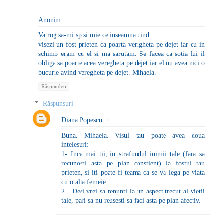
Anonim
Va rog sa-mi sp.si mie ce inseamna cind
visezi un fost prieten ca poarta verigheta pe dejet iar eu in
schimb eram cu el si ma sarutam. Se facea ca sotia lui il
obliga sa poarte acea veregheta pe dejet iar el nu avea nici o
bucurie avind veregheta pe dejet. Mihaela.
Răspundeți
Răspunsuri
Diana Popescu
Buna, Mihaela. Visul tau poate avea doua
intelesuri:
1- Inca mai tii, in strafundul inimii tale (fara sa
recunosti asta pe plan constient) la fostul tau
prieten, si iti poate fi teama ca se va lega pe viata
cu o alta femeie.
2 - Desi vrei sa renunti la un aspect trecut al vietii
tale, pari sa nu reusesti sa faci asta pe plan afectiv.