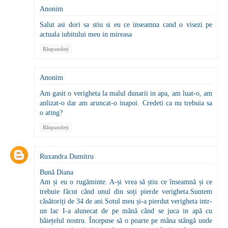
Anonim
Salut asi dori sa stiu si eu ce inseamna cand o visezi pe
actuala iubitului meu in mireasa
Răspundeți
Anonim
Am gasit o verigheta la malul dunarii in apa, am luat-o, am
anlizat-o dar am aruncat-o inapoi. Credeti ca nu trebuia sa
o ating?
Răspundeți
Ruxandra Dumitru
Bună Diana
Am și eu o rugăminte. A-și vrea să știu ce înseamnă și ce
trebuie făcut când unul din soți pierde verigheta.Suntem
căsătoriți de 34 de ani.Sotul meu și-a pierdut verigheta intr-
un lac I-a alunecat de pe mână când se juca in apă cu
băiețelul nostru. Începuse să o poarte pe mâna stângă unde