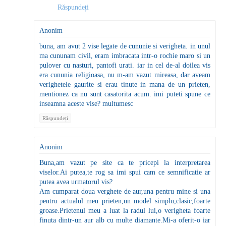
Răspundeți
Anonim
buna, am avut 2 vise legate de cununie si verigheta. in unul
ma cununam civil, eram imbracata intr-o rochie maro si un
pulover cu nasturi, pantofi urati. iar in cel de-al doilea vis
era cununia religioasa, nu m-am vazut mireasa, dar aveam
verighetele gaurite si erau tinute in mana de un prieten,
mentionez ca nu sunt casatorita acum. imi puteti spune ce
inseamna aceste vise? multumesc
Răspundeți
Anonim
Buna,am vazut pe site ca te pricepi la interpretarea
viselor.Ai putea,te rog sa imi spui cam ce semnificatie ar
putea avea urmatorul vis?
Am cumparat doua verghete de aur,una pentru mine si una
pentru actualul meu prieten,un model simplu,clasic,foarte
groase.Prietenul meu a luat la radul lui,o verigheta foarte
finuta dintr-un aur alb cu multe diamante.Mi-a oferit-o iar