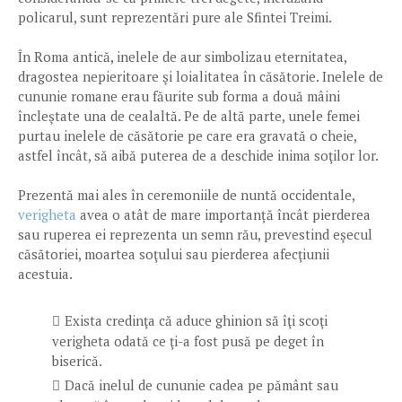
policarul, sunt reprezentări pure ale Sfintei Treimi.
În Roma antică, inelele de aur simbolizau eternitatea,
dragostea nepieritoare şi loialitatea în căsătorie. Inelele de
cununie romane erau făurite sub forma a două mâini
încleştate una de cealaltă. Pe de altă parte, unele femei
purtau inelele de căsătorie pe care era gravată o cheie,
astfel încât, să aibă puterea de a deschide inima soţilor lor.
Prezentă mai ales în ceremoniile de nuntă occidentale,
verigheta
avea o atât de mare importanță încât pierderea
sau ruperea ei reprezenta un semn rău, prevestind eşecul
căsătoriei, moartea soţului sau pierderea afecţiunii
acestuia.
Exista credinţa că aduce ghinion să îţi scoţi
verigheta odată ce ţi-a fost pusă pe deget în
biserică.
Dacă inelul de cununie cadea pe pământ sau