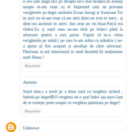
ii era cam largă căci pe dreapta nu-i mai încăpea.In aceeași
noapte m-am visat cu el împreună cum ne priveam
verighetele pe deget amândoi.Ereau întregi și frumoase.Tot
in acel vis m-am visat că am sărit dintr-un tren in mers , și
dintr-un ascensor in mers .Am avut un vis bizar.Parcă era
război.Eu și soțul meu ne-am târât pe brânci până la
adversari pentru a cere pacea .Faptul că ne-a văzut
verighetele pe mână ( pe care le-am arătat cu mândrie ) ne-
a ajutat să fim aceptati și ascultați de către adversari.
Părereata ta mă interesează in mod deosebit.Iti mulțumesc
mult Diana !
Răspundeți
Anonim
Soțul meu,s a trezit pt a doua oară cu vergheta strânsă ,
îndoită pe deget😵O vergheta nu o poți îndoi așa ușor.Cum
de se trezește peste noapte cu vergheta aplatizata pe deget?
Răspundeți
Unknown