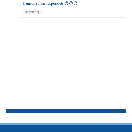
frumos sa-mi raspundeti 😔😔😔
Răspundeți