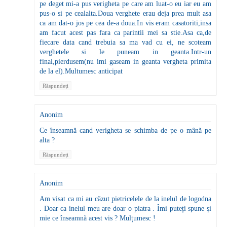
pe deget mi-a pus verigheta pe care am luat-o eu iar eu am
pus-o si pe cealalta.Doua verghete erau deja prea mult asa
ca am dat-o jos pe cea de-a doua.In vis eram casatoriti,insa
am facut acest pas fara ca parintii mei sa stie.Asa ca,de
fiecare data cand trebuia sa ma vad cu ei, ne scoteam
verghetele si le puneam in geanta.Intr-un
final,pierdusem(nu imi gaseam in geanta vergheta primita
de la el).Multumesc anticipat
Răspundeți
Anonim
Ce înseamnă cand verigheta se schimba de pe o mână pe
alta ?
Răspundeți
Anonim
Am visat ca mi au căzut pietricelele de la inelul de logodna
. Doar ca inelul meu are doar o piatra . Îmi puteți spune și
mie ce înseamnă acest vis ? Mulțumesc !