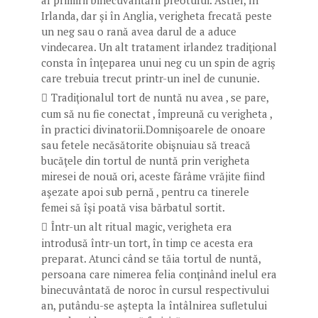
Irlanda, dar şi în Anglia, verigheta frecată peste
un neg sau o rană avea darul de a aduce
vindecarea. Un alt tratament irlandez tradiţional
consta în înţeparea unui neg cu un spin de agriş
care trebuia trecut printr-un inel de cununie.
Tradiţionalul tort de nuntă nu avea , se pare,
cum să nu fie conectat , împreună cu verigheta ,
în practici divinatorii.Domnişoarele de onoare
sau fetele necăsătorite obişnuiau să treacă
bucăţele din tortul de nuntă prin verigheta
miresei de nouă ori, aceste fărâme vrăjite fiind
aşezate apoi sub pernă , pentru ca tinerele
femei să îşi poată visa bărbatul sortit.
Într-un alt ritual magic, verigheta era
introdusă într-un tort, în timp ce acesta era
preparat. Atunci când se tăia tortul de nuntă,
persoana care nimerea felia conţinând inelul era
binecuvântată de noroc în cursul respectivului
an, putându-se aştepta la întâlnirea sufletului