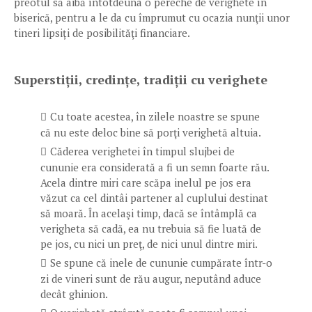
preotul să aibă întotdeuna o pereche de verighete în
biserică, pentru a le da cu împrumut cu ocazia nunţii unor
tineri lipsiți de posibilităţi financiare.
Superstiții, credințe, tradiții cu verighete
Cu toate acestea, în zilele noastre se spune
că nu este deloc bine să porţi verighetă altuia.
Căderea verighetei în timpul slujbei de
cununie era considerată a fi un semn foarte rău.
Acela dintre miri care scăpa inelul pe jos era
văzut ca cel dintâi partener al cuplului destinat
să moară. În acelaşi timp, dacă se întâmplă ca
verigheta să cadă, ea nu trebuia să fie luată de
pe jos, cu nici un preţ, de nici unul dintre miri.
Se spune că inele de cununie cumpărate într-o
zi de vineri sunt de rău augur, neputând aduce
decât ghinion.