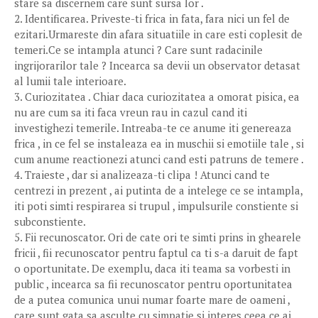
stare sa discernem care sunt sursa lor .
2. Identificarea. Priveste-ti frica in fata, fara nici un fel de
ezitari.Urmareste din afara situatiile in care esti coplesit de
temeri.Ce se intampla atunci ? Care sunt radacinile
ingrijorarilor tale ? Incearca sa devii un observator detasat
al lumii tale interioare.
3. Curiozitatea . Chiar daca curiozitatea a omorat pisica, ea
nu are cum sa iti faca vreun rau in cazul cand iti
investighezi temerile. Intreaba-te ce anume iti genereaza
frica , in ce fel se instaleaza ea in muschii si emotiile tale , si
cum anume reactionezi atunci cand esti patruns de temere .
4. Traieste , dar si analizeaza-ti clipa ! Atunci cand te
centrezi in prezent , ai putinta de a intelege ce se intampla,
iti poti simti respirarea si trupul , impulsurile constiente si
subconstiente.
5. Fii recunoscator. Ori de cate ori te simti prins in ghearele
fricii , fii recunoscator pentru faptul ca ti s-a daruit de fapt
o oportunitate. De exemplu, daca iti teama sa vorbesti in
public , incearca sa fii recunoscator pentru oportunitatea
de a putea comunica unui numar foarte mare de oameni ,
care sunt gata sa asculte cu simpatie si interes ceea ce ai