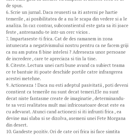
de spus.
6. Scrie un jurnal. Daca reusesti sa iti asterni pe hartie
temerile , ai posibilitatea de a nu le scapa din vedere si a le
analiza. In caz contrar, subconstientul este gata sa iti joace
feste , antrenandu-te intr-un cerc vicios .
7. Impartaseste-ti frica. Cat de des ramanem in zona
intunecata a negativismului nostru pentru ca ne facem griji
ca nu am putea fi bine intelesi ? Adreseaza unor persoane
de incredere , care te apreciaza si tin la tine.
8. Citeste. Lectura unei carti bune avand ca subiect teama
ce te bantuie iti poate deschide portile catre infrangerea
acestei metehne.
9. Actioneaza ! Daca nu esti adeptul pasivitatii , poti deveni
constient ca temerile nu sunt decat temeri.Ele nu sunt
decat niste fantasme create de imaginatie , determinandu-
te sa vezi realitatea mult mai infricosatoare decat este ea
cu adevarat. Atunci cand actionezi si iti infrunti frica , ea
devine mai slaba si se dizolva, asemeni unei Fete Morgana
din desert.
10. Gandeste pozitiv. Ori de cate ori frica isi face simtita