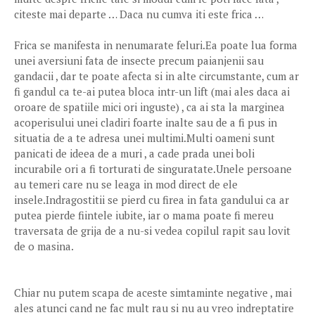
citeste mai departe … Daca nu cumva iti este frica …
Frica se manifesta in nenumarate feluri.Ea poate lua forma
unei aversiuni fata de insecte precum paianjenii sau
gandacii , dar te poate afecta si in alte circumstante, cum ar
fi gandul ca te-ai putea bloca intr-un lift (mai ales daca ai
oroare de spatiile mici ori inguste) , ca ai sta la marginea
acoperisului unei cladiri foarte inalte sau de a fi pus in
situatia de a te adresa unei multimi.Multi oameni sunt
panicati de ideea de a muri , a cade prada unei boli
incurabile ori a fi torturati de singuratate.Unele persoane
au temeri care nu se leaga in mod direct de ele
insele.Indragostitii se pierd cu firea in fata gandului ca ar
putea pierde fiintele iubite, iar o mama poate fi mereu
traversata de grija de a nu-si vedea copilul rapit sau lovit
de o masina.
Chiar nu putem scapa de aceste simtaminte negative , mai
ales atunci cand ne fac mult rau si nu au vreo indreptatire