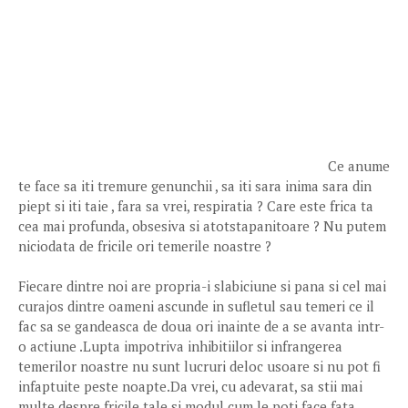
Ce anume
te face sa iti tremure genunchii , sa iti sara inima sara din
piept si iti taie , fara sa vrei, respiratia ? Care este frica ta
cea mai profunda, obsesiva si atotstapanitoare ? Nu putem
niciodata de fricile ori temerile noastre ?
Fiecare dintre noi are propria-i slabiciune si pana si cel mai
curajos dintre oameni ascunde in sufletul sau temeri ce il
fac sa se gandeasca de doua ori inainte de a se avanta intr-
o actiune .Lupta impotriva inhibitiilor si infrangerea
temerilor noastre nu sunt lucruri deloc usoare si nu pot fi
infaptuite peste noapte.Da vrei, cu adevarat, sa stii mai
multe despre fricile tale si modul cum le poti face fata ,