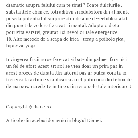
dramatic asupra felului cum te simti ? Toate dulciurile ,
substantele chimice, toti aditivii si indulcitorii din alimente
poseda potentialul surprinzator de a ne dezechilibra atat
din punct de vedere fizic cat si mental. Adopta o dieta
potrivita varstei, greutatii si nevoilor tale energetice.
18. Alte metode de a scapa de frica : terapia psihologica ,
hipnoza, yoga .
Invingerea fricii nu se face cat ai bate din palme , fara nici
un fel de efort.Acest articol se vrea doar un prim pas in
acest proces de durata .Urmatorul pas ar putea consta in
trecerea la actiune si aplicarea a cel putin una din tehnicile
de mai sus.Increde-te in tine si in resursele tale interioare !
Copyright © diane.ro
Articole din acelasi domeniu in blogul Dianei: