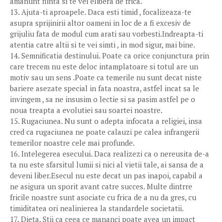
amanunt fiinta si te vei elibera de frica.
13. Ajuta-ti aproapele. Daca esti timid , focalizeaza-te
asupra sprijinirii altor oameni in loc de a fi excesiv de
grijuliu fata de modul cum arati sau vorbesti.Indreapta-ti
atentia catre altii si te vei simti , in mod sigur, mai bine.
14. Semnificatia destinului. Poate ca orice conjunctura prin
care trecem nu este deloc intamplatoare si totul are un
motiv sau un sens .Poate ca temerile nu sunt decat niste
bariere asezate special in fata noastra, astfel incat sa le
invingem , sa ne insusim o lectie si sa pasim astfel pe o
noua treapta a evolutiei sau soartei noastre.
15. Rugaciunea. Nu sunt o adepta infocata a religiei, insa
cred ca rugaciunea ne poate calauzi pe calea infrangerii
temerilor noastre cele mai profunde.
16. Intelegerea esecului. Daca realizezi ca o nereusita de-a
ta nu este sfarsitul lumii si nici al vietii tale, ai sansa de a
deveni liber.Esecul nu este decat un pas inapoi, capabil a
ne asigura un sporit avant catre succes. Multe dintrre
fricile noastre sunt asociate cu frica de a nu da gres, cu
timiditatea ori nealinierea la standardele societatii.
17. Dieta. Stii ca ceea ce mananci poate avea un impact