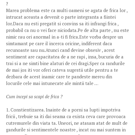
?
Marea problema este ca multi oameni se agata de frica lor ,
intrucat aceasta a devenit o parte integranta a fiintei
lor.Daca nu esti pregatit si convins sa iti infrangi frica ,
probabil ca nu o vei face niciodata.Pe de alta parte , nu este
nimic rau ori anormal in a-ti fi frica.Este vorba despre un
simtamant pe care il incerca oricine, indiferent daca
recunoaste sau nu.Atunci cand devine obsesiv , acest
sentiment are capacitatea de a ne rapi , insa, bucuria de a
trai si a ne simti bine alaturi de cei dragi.Sper ca randurile
de mai jos iti vor oferi cateva sugestii utile pentru a te
dezbara de acest inamic care te pandeste mereu din
locurile cele mai intunecate ale mintii tale …
Cum incepi sa scapi de frica ?
1. Constientizarea. Inainte de a porni sa lupti impotriva
fricii , trebuie sa iti dai seama ca exista ceva care provoaca
cutremurele din viata ta. Uneori, ne atasam atat de mult de
gandurile si sentimentele noastre , incat nu mai suntem in