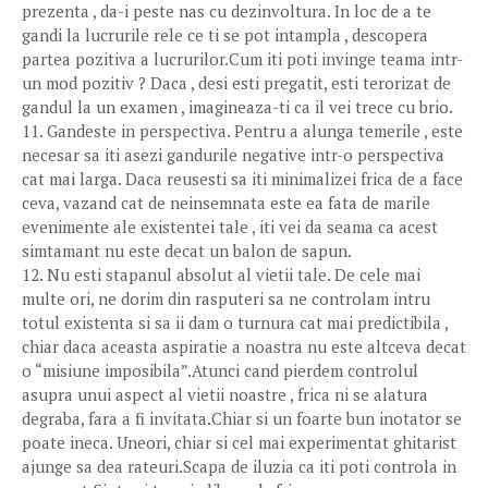
prezenta , da-i peste nas cu dezinvoltura. In loc de a te
gandi la lucrurile rele ce ti se pot intampla , descopera
partea pozitiva a lucrurilor.Cum iti poti invinge teama intr-
un mod pozitiv ? Daca , desi esti pregatit, esti terorizat de
gandul la un examen , imagineaza-ti ca il vei trece cu brio.
11. Gandeste in perspectiva. Pentru a alunga temerile , este
necesar sa iti asezi gandurile negative intr-o perspectiva
cat mai larga. Daca reusesti sa iti minimalizei frica de a face
ceva, vazand cat de neinsemnata este ea fata de marile
evenimente ale existentei tale , iti vei da seama ca acest
simtamant nu este decat un balon de sapun.
12. Nu esti stapanul absolut al vietii tale. De cele mai
multe ori, ne dorim din rasputeri sa ne controlam intru
totul existenta si sa ii dam o turnura cat mai predictibila ,
chiar daca aceasta aspiratie a noastra nu este altceva decat
o “misiune imposibila”.Atunci cand pierdem controlul
asupra unui aspect al vietii noastre , frica ni se alatura
degraba, fara a fi invitata.Chiar si un foarte bun inotator se
poate ineca. Uneori, chiar si cel mai experimentat ghitarist
ajunge sa dea rateuri.Scapa de iluzia ca iti poti controla in