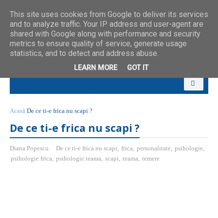
This site uses cookies from Google to deliver its services
and to analyze traffic. Your IP address and user-agent are
shared with Google along with performance and security
metrics to ensure quality of service, generate usage
statistics, and to detect and address abuse.
LEARN MORE
GOT IT
Acasă
De ce ti-e frica nu scapi ?
De ce ti-e frica nu scapi ?
Diana Popescu
De ce ti-e frica nu scapi
,
frica
,
personalitate
,
psihologie
,
psihologie frica
,
psihologie teama
,
scapi
,
teama
,
temere