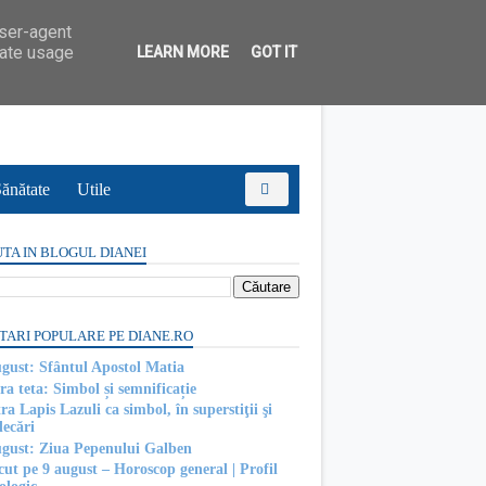
user-agent
rate usage
LEARN MORE
GOT IT
ănătate
Utile
TA IN BLOGUL DIANEI
TARI POPULARE PE DIANE.RO
ugust: Sfântul Apostol Matia
ra teta: Simbol și semnificație
ra Lapis Lazuli ca simbol, în superstiţii şi
decări
ugust: Ziua Pepenului Galben
cut pe 9 august – Horoscop general | Profil