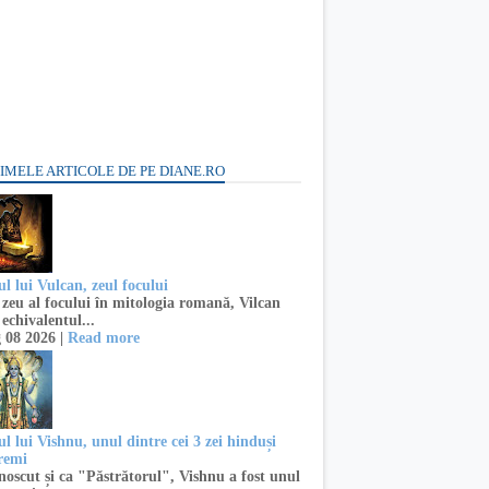
IMELE ARTICOLE DE PE DIANE.RO
l lui Vulcan, zeul focului
zeu al focului în mitologia romană, Vilcan
 echivalentul...
 08 2026 |
Read more
l lui Vishnu, unul dintre cei 3 zei hinduși
remi
oscut și ca "Păstrătorul", Vishnu a fost unul