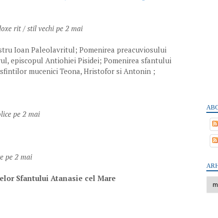
doxe rit / stil vechi pe 2 mai
stru Ioan Paleolavritul; Pomenirea preacuviosului
ul, episcopul Antiohiei Pisidei; Pomenirea sfantului
sfintilor mucenici Teona, Hristofor si Antonin ;
ABO
olice pe 2 mai
ice pe 2 mai
ARH
lor Sfantului Atanasie cel Mare