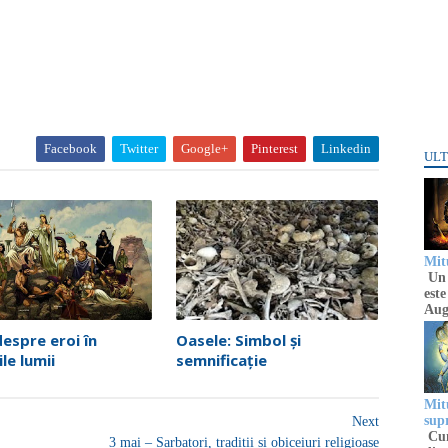
Facebook
Twitter
Google+
Pinterest
Linkedin
ULT
Mitu
Un 
este
Aug
despre eroi în
Oasele: Simbol și
ile lumii
semnificație
Mitu
sup
Next
Cun
3 mai – Sarbatori, traditii si obiceiuri religioase