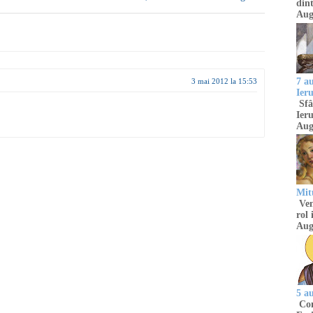
dint
Aug
7 a
3 mai 2012 la 15:53
Ier
Sfâ
Ieru
Aug
Mitu
Venu
rol 
Aug
5 a
Com