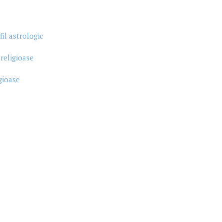
il astrologic
i religioase
igioase