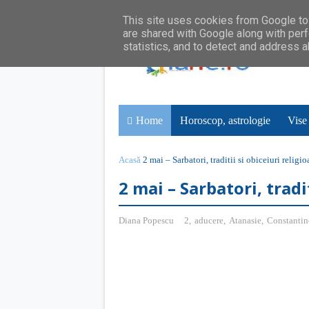
This site uses cookies from Google to 
are shared with Google along with perf
statistics, and to detect and address 
Home
Horoscop, astrologie
Vise
Acasă
2 mai – Sarbatori, traditii si obiceiuri religio
2 mai – Sarbatori, tradi
Diana Popescu
2
,
aducere
,
Atanasie
,
Constantin