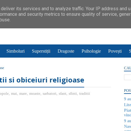
deliver its services and to analyze traffic. Your IP address and 
ormance and security metrics to ensure quality of service, gene
abuse.
Simboluri
Superstiții
Dragoste
Psihologie
Povești
S
ase
CAU
tii si obiceiuri religioase
POS
opole
,
mai
,
mare
,
moaste
,
sarbatori
,
sfant
,
sfinti
,
traditii
9 a
Lite
Piat
vin
9 a
Nas