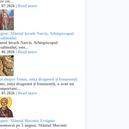
re cei...
 07 2026 |
Read more
ugust: Sfântul Ierarh Narcis, Arhiepiscopul
usalimului
ntul Ierarh Narcis, Arhiepiscopul
salimului, este...
 06 2026 |
Read more
l despre Venus, zeița dragostei și frumuseții
s, zeița dragostei și frumuseții, a avut un
important...
 05 2026 |
Read more
ugust: Sfântul Mucenic Evsignie
emorat pe 5 august, Sfântul Mucenic