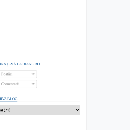
NAȚI-VĂ LA DIANE.RO
Postări
Comentarii
IVA BLOG