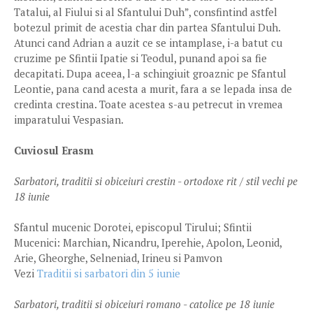
Tatalui, al Fiului si al Sfantului Duh”, consfintind astfel
botezul primit de acestia char din partea Sfantului Duh.
Atunci cand Adrian a auzit ce se intamplase, i-a batut cu
cruzime pe Sfintii Ipatie si Teodul, punand apoi sa fie
decapitati. Dupa aceea, l-a schingiuit groaznic pe Sfantul
Leontie, pana cand acesta a murit, fara a se lepada insa de
credinta crestina. Toate acestea s-au petrecut in vremea
imparatului Vespasian.
Cuviosul Erasm
Sarbatori, traditii si obiceiuri crestin - ortodoxe rit / stil vechi pe
18 iunie
Sfantul mucenic Dorotei, episcopul Tirului; Sfintii
Mucenici: Marchian, Nicandru, Iperehie, Apolon, Leonid,
Arie, Gheorghe, Selneniad, Irineu si Pamvon
Vezi
Traditii si sarbatori din 5 iunie
Sarbatori, traditii si obiceiuri romano - catolice pe 18 iunie