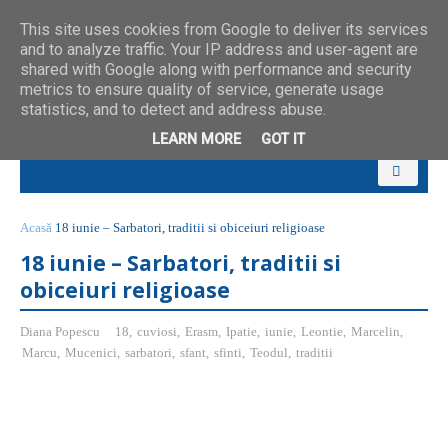
This site uses cookies from Google to deliver its services
and to analyze traffic. Your IP address and user-agent are
shared with Google along with performance and security
metrics to ensure quality of service, generate usage
statistics, and to detect and address abuse.
LEARN MORE
GOT IT
Acasă
18 iunie – Sarbatori, traditii si obiceiuri religioase
18 iunie – Sarbatori, traditii si
obiceiuri religioase
Diana Popescu
18
,
cuviosi
,
Erasm
,
Ipatie
,
iunie
,
Leontie
,
Marcelin
,
Marcu
,
Mucenici
,
sarbatori
,
sfant
,
sfinti
,
Teodul
,
traditii