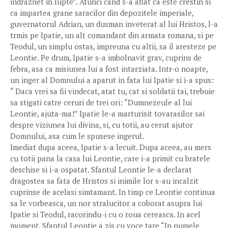
indraznet in lupte”. Atunci cand s-a aflat ca este crestin si
ca impartea grane saracilor din depozitele imperiale,
guvernatorul Adrian, un dusman inveterat al lui Hristos, l-a
trmis pe Ipatie, un alt comandant din armata romana, si pe
Teodul, un simplu ostas, impreuna cu altii, sa il aresteze pe
Leontie. Pe drum, Ipatie s-a imbolnavit grav, cuprins de
febra, asa ca misiunea lui a fost intarziata. Intr-o noapte,
un inger al Domnului a aparut in fata lui Ipatie si i-a spus:
“ Daca vrei sa fii vindecat, atat tu, cat si soldatii tai, trebuie
sa stigati catre ceruri de trei ori: “Dumnezeule al lui
Leontie, ajuta-ma!” Ipatie le-a marturisit tovarasilor sai
despre viziunea lui divina, si, cu totii, au cerut ajutor
Domnului, asa cum le spusese ingerul.
Imediat dupa aceea, Ipatie s-a lecuit. Dupa aceea, au mers
cu totii pana la casa lui Leontie, care i-a primit cu bratele
deschise si i-a ospatat. Sfantul Leontie le-a declarat
dragostea sa fata de Hristos si inimile lor s-au incalzit
cuprinse de acelasi simtamant. In timp ce Leontie continua
sa le vorbeasca, un nor stralucitor a coborat asupra lui
Ipatie si Teodul, racorindu-i cu o roua cereasca. In acel
moment, Sfantul Leontie a zis cu voce tare “In numele