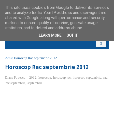
This site uses cookies from Google to deliver its services
and to analyze traffic. Your IP address and user-agent are
shared with Google along with performance and security
metrics to ensure quality of service, generate usage
statistics, and to detect and address abuse.
LEARN MORE
GOT IT
Acasă
Horoscop Rac septembrie 2012
Horoscop Rac septembrie 2012
Diana Popescu
2012
,
horoscop
,
horoscop rac
,
horoscop septembrie
,
rac
,
rac septembrie
,
septembrie