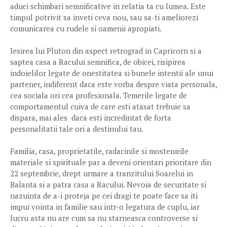
aduci schimbari semnificative in relatia ta cu lumea. Este
timpul potrivit sa inveti ceva nou, sau sa-ti ameliorezi
comunicarea cu rudele si oamenii apropiati.
Iesirea lui Pluton din aspect retrograd in Capricorn si a
saptea casa a Racului semnifica, de obicei, risipirea
indoielilor legate de onestitatea si bunele intentii ale unui
partener, indiferent daca este vorba despre viata personala,
cea sociala ori cea profesionala. Temerile legate de
comportamentul cuiva de care esti atasat trebuie sa
dispara, mai ales daca esti incredintat de forta
personalitatii tale ori a destinului tau.
Familia, casa, proprietatile, radacinile si mostenirile
materiale si spirituale par a deveni orientari prioritare din
22 septembrie, drept urmare a tranzitului Soarelui in
Balanta si a patra casa a Racului. Nevoia de securitate si
nazuinta de a-i proteja pe cei dragi te poate face sa iti
impui vointa in familie sau intr-o legatura de cuplu, iar
lucru asta nu are cum sa nu starneasca controverse si