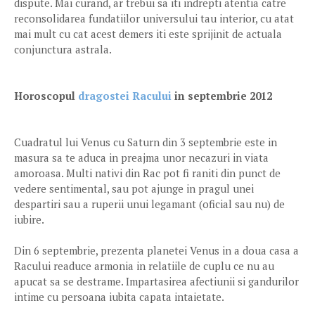
dispute. Mai curand, ar trebui sa iti indrepti atentia catre
reconsolidarea fundatiilor universului tau interior, cu atat
mai mult cu cat acest demers iti este sprijinit de actuala
conjunctura astrala.
Horoscopul
dragostei Racului
in septembrie 2012
Cuadratul lui Venus cu Saturn din 3 septembrie este in
masura sa te aduca in preajma unor necazuri in viata
amoroasa. Multi nativi din Rac pot fi raniti din punct de
vedere sentimental, sau pot ajunge in pragul unei
despartiri sau a ruperii unui legamant (oficial sau nu) de
iubire.
Din 6 septembrie, prezenta planetei Venus in a doua casa a
Racului readuce armonia in relatiile de cuplu ce nu au
apucat sa se destrame. Impartasirea afectiunii si gandurilor
intime cu persoana iubita capata intaietate.