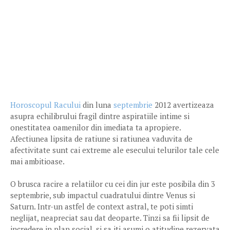
Horoscopul Racului
din luna
septembrie
2012 avertizeaza
asupra echilibrului fragil dintre aspiratiile intime si
onestitatea oamenilor din imediata ta apropiere.
Afectiunea lipsita de ratiune si ratiunea vaduvita de
afectivitate sunt cai extreme ale esecului telurilor tale cele
mai ambitioase.
O brusca racire a relatiilor cu cei din jur este posibila din 3
septembrie, sub impactul cuadratului dintre Venus si
Saturn. Intr-un astfel de context astral, te poti simti
neglijat, neapreciat sau dat deoparte. Tinzi sa fii lipsit de
incredere in plan social, si sa iti asumi o atitudine rezervata