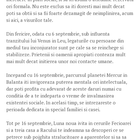
ori formala. Nu este exclus sa iti doresti mai mult decat
poti sa obtii si sa fii foarte dezamagit de neimplinirea, acum
si aici, a visurilor tale.
Din fericire, odata cu 6 septembrie, sub influenta
tranzitului lui Venus in Leu, legaturile cu persoane din
mediul tau inconjurator sunt pe cale sa se reinchege si
stabilizeze. Prietenii si oamenii apropiati conteaza mult
mai mult decat initierea unor noi contacte umane.
Incepand cu 16 septembrie, parcursul planetei Mercur in
Balanta iti invigoreaza puterea mentala ori intelectuala,
dar poti profita cu adevarat de aceste daruri numai cu
conditia de a te indeparta o vreme de invalmasirea
existentei sociale. In acelasi timp, se intrezareste o
perioada dedicata in special familiei si casei.
Tot pe 16 septembrie, Luna noua ivita in cerurile Fecioarei
si a treia casa a Racului te indeamna sa descoperi ce se
petrece sub pojghita stralucitoare a aparentelor si sa sa