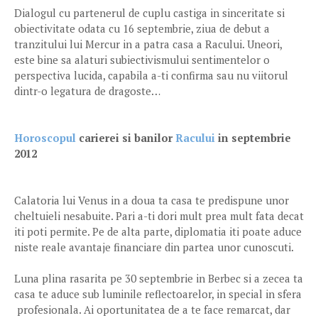
Dialogul cu partenerul de cuplu castiga in sinceritate si
obiectivitate odata cu 16 septembrie, ziua de debut a
tranzitului lui Mercur in a patra casa a Racului. Uneori,
este bine sa alaturi subiectivismului sentimentelor o
perspectiva lucida, capabila a-ti confirma sau nu viitorul
dintr-o legatura de dragoste…
Horoscopul
carierei si banilor
Racului
in septembrie
2012
Calatoria lui Venus in a doua ta casa te predispune unor
cheltuieli nesabuite. Pari a-ti dori mult prea mult fata decat
iti poti permite. Pe de alta parte, diplomatia iti poate aduce
niste reale avantaje financiare din partea unor cunoscuti.
Luna plina rasarita pe 30 septembrie in Berbec si a zecea ta
casa te aduce sub luminile reflectoarelor, in special in sfera
profesionala. Ai oportunitatea de a te face remarcat, dar