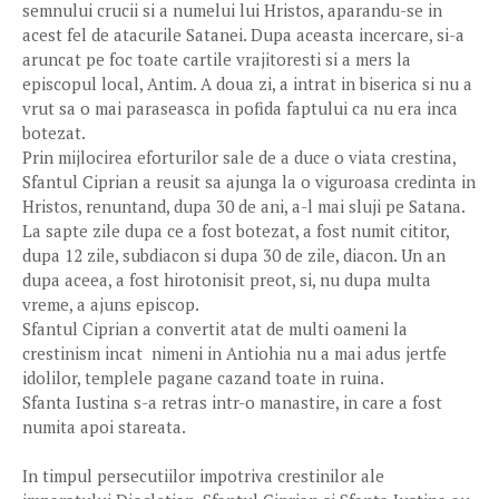
semnului crucii si a numelui lui Hristos, aparandu-se in
acest fel de atacurile Satanei. Dupa aceasta incercare, si-a
aruncat pe foc toate cartile vrajitoresti si a mers la
episcopul local, Antim. A doua zi, a intrat in biserica si nu a
vrut sa o mai paraseasca in pofida faptului ca nu era inca
botezat.
Prin mijlocirea eforturilor sale de a duce o viata crestina,
Sfantul Ciprian a reusit sa ajunga la o viguroasa credinta in
Hristos, renuntand, dupa 30 de ani, a-l mai sluji pe Satana.
La sapte zile dupa ce a fost botezat, a fost numit cititor,
dupa 12 zile, subdiacon si dupa 30 de zile, diacon. Un an
dupa aceea, a fost hirotonisit preot, si, nu dupa multa
vreme, a ajuns episcop.
Sfantul Ciprian a convertit atat de multi oameni la
crestinism incat nimeni in Antiohia nu a mai adus jertfe
idolilor, templele pagane cazand toate in ruina.
Sfanta Iustina s-a retras intr-o manastire, in care a fost
numita apoi stareata.
In timpul persecutiilor impotriva crestinilor ale