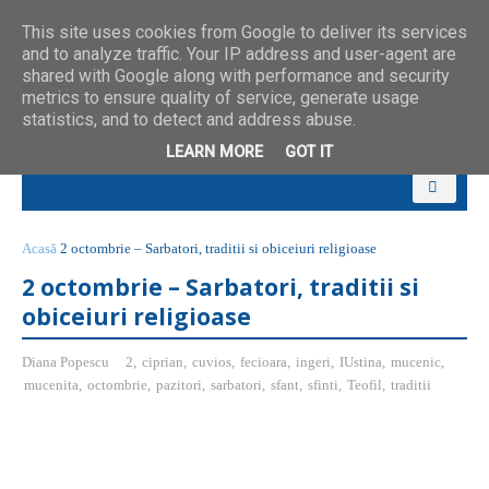
This site uses cookies from Google to deliver its services
and to analyze traffic. Your IP address and user-agent are
shared with Google along with performance and security
metrics to ensure quality of service, generate usage
statistics, and to detect and address abuse.
LEARN MORE
GOT IT
Acasă
2 octombrie – Sarbatori, traditii si obiceiuri religioase
2 octombrie – Sarbatori, traditii si
obiceiuri religioase
Diana Popescu
2
,
ciprian
,
cuvios
,
fecioara
,
ingeri
,
IUstina
,
mucenic
,
mucenita
,
octombrie
,
pazitori
,
sarbatori
,
sfant
,
sfinti
,
Teofil
,
traditii