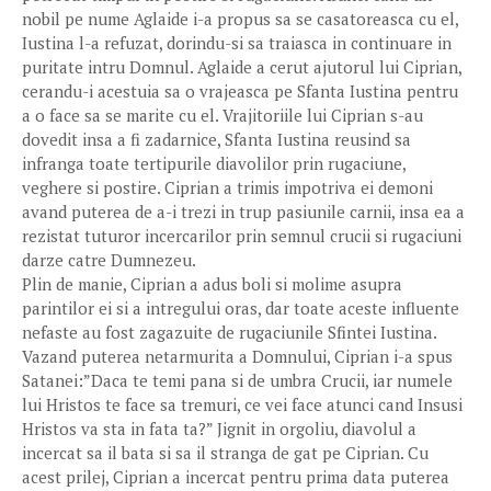
nobil pe nume Aglaide i-a propus sa se casatoreasca cu el,
Iustina l-a refuzat, dorindu-si sa traiasca in continuare in
puritate intru Domnul. Aglaide a cerut ajutorul lui Ciprian,
cerandu-i acestuia sa o vrajeasca pe Sfanta Iustina pentru
a o face sa se marite cu el. Vrajitoriile lui Ciprian s-au
dovedit insa a fi zadarnice, Sfanta Iustina reusind sa
infranga toate tertipurile diavolilor prin rugaciune,
veghere si postire. Ciprian a trimis impotriva ei demoni
avand puterea de a-i trezi in trup pasiunile carnii, insa ea a
rezistat tuturor incercarilor prin semnul crucii si rugaciuni
darze catre Dumnezeu.
Plin de manie, Ciprian a adus boli si molime asupra
parintilor ei si a intregului oras, dar toate aceste influente
nefaste au fost zagazuite de rugaciunile Sfintei Iustina.
Vazand puterea netarmurita a Domnului, Ciprian i-a spus
Satanei:”Daca te temi pana si de umbra Crucii, iar numele
lui Hristos te face sa tremuri, ce vei face atunci cand Insusi
Hristos va sta in fata ta?” Jignit in orgoliu, diavolul a
incercat sa il bata si sa il stranga de gat pe Ciprian. Cu
acest prilej, Ciprian a incercat pentru prima data puterea