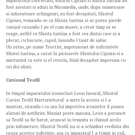
imparatului Diocletian, Sfantul Ciprian si Sfanta Iustina au
fost arestati si adusi in Nicomedia, unde, dupa numeroase
si infioratoare schingiuiri, au fost decapitati. Sfantul
Ciprian, temandu-se ca Sfanta Iustina si-ar putea pierde
curajul vazandu-l pe el cum moare, a cerut timp sa se
roage, astfel ca Sfanta Iustina a fost cea dintai care si-a
plecat, cu bucurie, capul, lasandu-l taiat de sabie.
Un ostas, pe nume Teoctist, impresionat de suferintele
Sfintei Iustina, a cazut la picioarele Sfantului Ciprian si a
marturisit ca este si el crestin, fiind decapitat impreuna cu
cei doi sfinti.
Cuviosul Teofil
In timpul imparatului iconoclast Leon Isaurul, Sfantul
Cuvios Teofil Marturisitorul a mers la acesta si l-a
mustrat, zicandu-i ca ura lui impotriva icoanelor il punea
alaturi de antihrist. Maniat peste masura, Leon a poruncit
sa Teofil sa fie batut, aruncat in temnita si chinuit acolo
prin infometare. Sfantul Teofil nu si-a schimbat credinta din
cauza acestor suferinte, asa ca imparatul l-a trimis in exil,