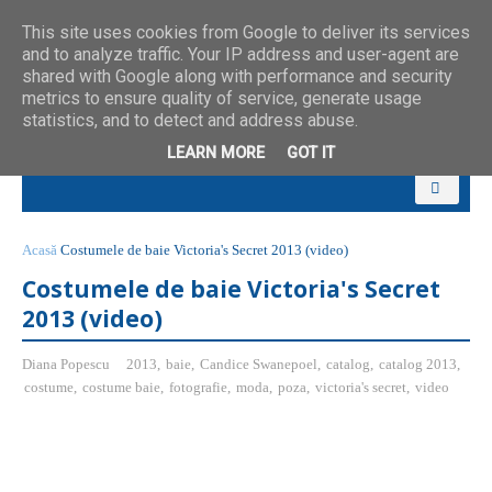
This site uses cookies from Google to deliver its services
and to analyze traffic. Your IP address and user-agent are
shared with Google along with performance and security
metrics to ensure quality of service, generate usage
statistics, and to detect and address abuse.
LEARN MORE
GOT IT
Acasă
Costumele de baie Victoria's Secret 2013 (video)
Costumele de baie Victoria's Secret
2013 (video)
Diana Popescu
2013
,
baie
,
Candice Swanepoel
,
catalog
,
catalog 2013
,
costume
,
costume baie
,
fotografie
,
moda
,
poza
,
victoria's secret
,
video