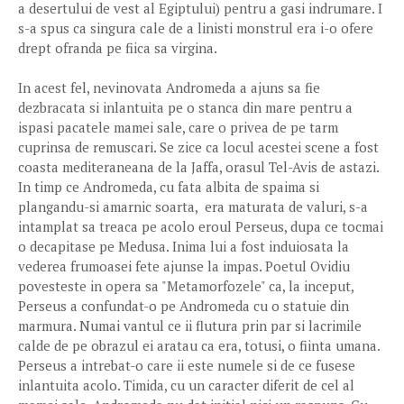
a desertului de vest al Egiptului) pentru a gasi indrumare. I
s-a spus ca singura cale de a linisti monstrul era i-o ofere
drept ofranda pe fiica sa virgina.
In acest fel, nevinovata Andromeda a ajuns sa fie
dezbracata si inlantuita pe o stanca din mare pentru a
ispasi pacatele mamei sale, care o privea de pe tarm
cuprinsa de remuscari. Se zice ca locul acestei scene a fost
coasta mediteraneana de la Jaffa, orasul Tel-Avis de astazi.
In timp ce Andromeda, cu fata albita de spaima si
plangandu-si amarnic soarta, era maturata de valuri, s-a
intamplat sa treaca pe acolo eroul Perseus, dupa ce tocmai
o decapitase pe Medusa. Inima lui a fost induiosata la
vederea frumoasei fete ajunse la impas. Poetul Ovidiu
povesteste in opera sa "Metamorfozele" ca, la inceput,
Perseus a confundat-o pe Andromeda cu o statuie din
marmura. Numai vantul ce ii flutura prin par si lacrimile
calde de pe obrazul ei aratau ca era, totusi, o fiinta umana.
Perseus a intrebat-o care ii este numele si de ce fusese
inlantuita acolo. Timida, cu un caracter diferit de cel al