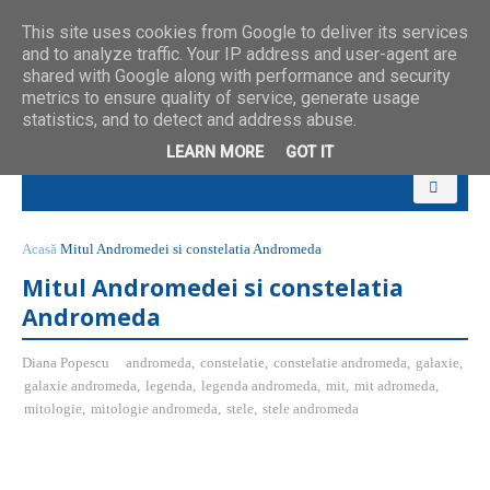
This site uses cookies from Google to deliver its services
and to analyze traffic. Your IP address and user-agent are
shared with Google along with performance and security
metrics to ensure quality of service, generate usage
statistics, and to detect and address abuse.
LEARN MORE
GOT IT
Acasă
Mitul Andromedei si constelatia Andromeda
Mitul Andromedei si constelatia
Andromeda
Diana Popescu
andromeda
,
constelatie
,
constelatie andromeda
,
galaxie
,
galaxie andromeda
,
legenda
,
legenda andromeda
,
mit
,
mit adromeda
,
mitologie
,
mitologie andromeda
,
stele
,
stele andromeda