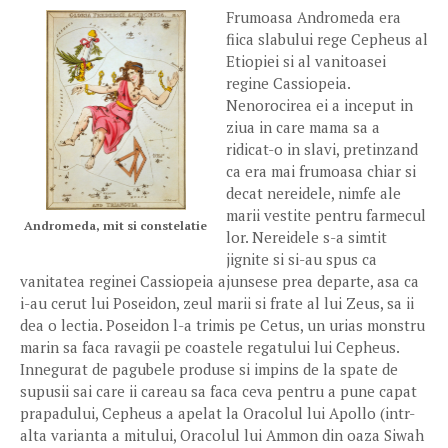
Frumoasa Andromeda era
fiica slabului rege Cepheus al
Etiopiei si al vanitoasei
regine Cassiopeia.
Nenorocirea ei a inceput in
ziua in care mama sa a
ridicat-o in slavi, pretinzand
ca era mai frumoasa chiar si
decat nereidele, nimfe ale
marii vestite pentru farmecul
Andromeda, mit si constelatie
lor. Nereidele s-a simtit
jignite si si-au spus ca
vanitatea reginei Cassiopeia ajunsese prea departe, asa ca
i-au cerut lui Poseidon, zeul marii si frate al lui Zeus, sa ii
dea o lectia. Poseidon l-a trimis pe Cetus, un urias monstru
marin sa faca ravagii pe coastele regatului lui Cepheus.
Innegurat de pagubele produse si impins de la spate de
supusii sai care ii careau sa faca ceva pentru a pune capat
prapadului, Cepheus a apelat la Oracolul lui Apollo (intr-
alta varianta a mitului, Oracolul lui Ammon din oaza Siwah