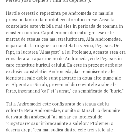
Perseu") sau Cepheis ("fiica lui Cepheus").
Hartile ceresti o reprezinta pe Andromeda cu mainile
prinse in lanturi la nordul ecuatorului ceresc. Aceasta
constelatie este vizibila mai ales in perioada de toamna in
emisfera nordica. Capul eroinei din mitul grecesc este
marcat de steaua cea mai stralucitoare, Alfa Andromedae,
impartasita la origine cu constelatia vecina, Pegasus. De
fapt, in lucrarea "Almagest" a lui Ptolemeu, aceasta stea era
considerata a apartine nu de Andromeda, ci de Pegasus in
care constitue buricul calului. Ea este in prezent atribuita
exclusiv constelatiei Andromeda, dar reminiscente ale
identitatii sale duble sunt pastrate in doua alte nume ale
ei, Alperatz si Sirrah, provenind din cuvintele arabe al-
faras, insemnand "cal" si "surrat," cu semnificatia de "buric."
Talia Andromedei este configurata de steaua dublu
colorata Beta Andromedae, numita si Mirach, o denumire
derivata din arabescul "al-mi'zar, cu intelesul de
"cingatoare" sau "imbracaminte a salelor." Ptolemeu o
descria drept "cea mai sudica dintre cele trei stele ale