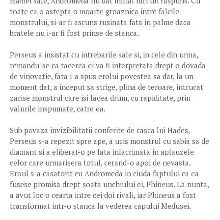
mamei sale, Andromeda nu dat initial nici un raspuns. Cu
toate ca o astepta o moarte groaznica intre falcile
monstrului, si-ar fi ascuns rusinata fata in palme daca
bratele nu i-ar fi fost prinse de stanca.
Perseus a insistat cu intrebarile sale si, in cele din urma,
temandu-se ca tacerea ei va fi interpretata drept o dovada
de vinovatie, fata i-a spus erolui povestea sa dar, la un
moment dat, a inceput sa strige, plina de teroare, intrucat
zarise monstrul care isi facea drum, cu rapiditate, prin
valurile inspumate, catre ea.
Sub pavaza invizibilitatii conferite de casca lui Hades,
Perseus s-a repezit spre ape, a ucis monstrul cu sabia sa de
diamant si a eliberat-o pe fata inlacrimata in aplauzele
celor care urmarisera totul, cerand-o apoi de nevasta.
Eroul s-a casatorit cu Andromeda in ciuda faptului ca ea
fusese promisa drept soata unchiului ei, Phineus. La nunta,
a avut loc o cearta intre cei doi rivali, iar Phineus a fost
transformat intr-o stanca la vederea capului Medusei.