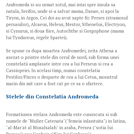
Andromeda si-au urmat sotul, mai intai spre insula sa
natala, Serifos, unde si-a salvat mama, Danae, si apoi la
Tiryns, in Argos. Cei doi au avut sapte fii: Perses (stramosul
persanilor), Alcaeus, Heleus, Mestor, Sthenelus, Electryon,
si Cynurus, si doua fiice, Autochthe si Gorgophone (mama
lui Tyndareus, regele Spartei).
Se spune ca dupa moartea Andromedei, zeita Athena a
asezat-o printre stele din cerul de nord, sub forma unei
constelatii amplasate intre cea a lui Perseus si cea a
Cassiopeiei. In acelasi timp, numai constelatia
Pestilor/Pisces o desparte de cea a lui Cetus, monstrul
marin din mit care a fost cat pe ce sa o sfartece.
Stelele din Constelatia Andromeda
Formatiunea stelara Andromeda este cunoscuta si sub
numele de "Mulier Catenata"("femeia inlantuita") in latina,
"al-Mar'at al Musalsalah" in araba, Persea ("sotia lui