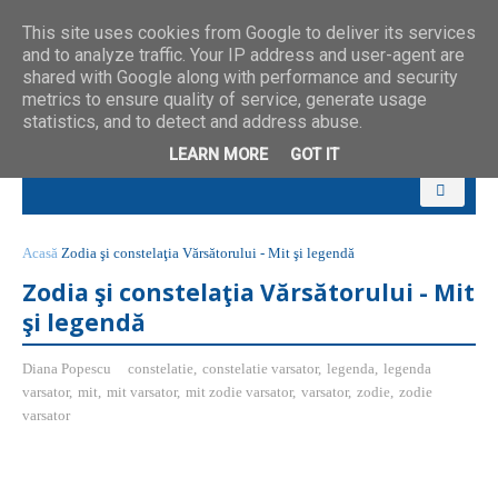
This site uses cookies from Google to deliver its services
and to analyze traffic. Your IP address and user-agent are
shared with Google along with performance and security
metrics to ensure quality of service, generate usage
statistics, and to detect and address abuse.
LEARN MORE
GOT IT
Acasă
Zodia şi constelaţia Vărsătorului - Mit şi legendă
Zodia şi constelaţia Vărsătorului - Mit
şi legendă
Diana Popescu
constelatie
,
constelatie varsator
,
legenda
,
legenda
varsator
,
mit
,
mit varsator
,
mit zodie varsator
,
varsator
,
zodie
,
zodie
varsator