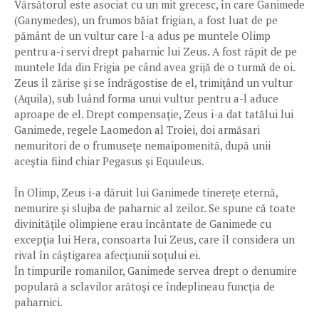
Vărsătorul este asociat cu un mit grecesc, în care Ganimede
(Ganymedes), un frumos băiat frigian, a fost luat de pe
pământ de un vultur care l-a adus pe muntele Olimp
pentru a-i servi drept paharnic lui Zeus. A fost răpit de pe
muntele Ida din Frigia pe când avea grijă de o turmă de oi.
Zeus îl zărise şi se îndrăgostise de el, trimiţând un vultur
(Aquila), sub luând forma unui vultur pentru a-l aduce
aproape de el. Drept compensaţie, Zeus i-a dat tatălui lui
Ganimede, regele Laomedon al Troiei, doi armăsari
nemuritori de o frumuseţe nemaipomenită, după unii
aceştia fiind chiar Pegasus şi Equuleus.
În Olimp, Zeus i-a dăruit lui Ganimede tinereţe eternă,
nemurire şi slujba de paharnic al zeilor. Se spune că toate
divinităţile olimpiene erau încântate de Ganimede cu
excepţia lui Hera, consoarta lui Zeus, care îl considera un
rival în câştigarea afecţiunii soţului ei.
În timpurile romanilor, Ganimede servea drept o denumire
populară a sclavilor arătoşi ce îndeplineau funcţia de
paharnici.