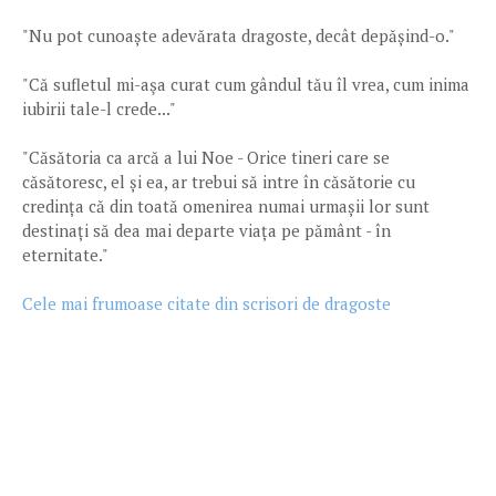
"Nu pot cunoaște adevărata dragoste, decât depășind-o."
"Că sufletul mi-aşa curat cum gândul tău îl vrea, cum inima
iubirii tale-l crede..."
"Căsătoria ca arcă a lui Noe - Orice tineri care se
căsătoresc, el și ea, ar trebui să intre în căsătorie cu
credința că din toată omenirea numai urmașii lor sunt
destinați să dea mai departe viața pe pământ - în
eternitate."
Cele mai frumoase citate din scrisori de dragoste