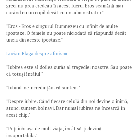
greci nu prea credeau în acest lucru. Eros seamănă mai
curând cu un copil decât cu un administrator."
"Eros - Eros e singurul Dumnezeu cu infinit de multe
ipostaze. O femeie nu poate niciodată să răspundă decât
uneia din aceste ipostaze."
Lucian Blaga despre aforisme
"Iubirea este al doilea surâs al tragediei noastre. Sau poate
că totuşi întâiul."
"Iubind, ne-ncredințăm că suntem."
"Despre iubire. Când fiecare celulă din noi devine o inimă,
atunci suntem bolnavi. Dar numai iubirea ne încearcă în
acest chip."
"Poţi iubi aşa de mult viaţa, încât să-ţi devină
insuportabilă."