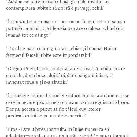
"Ăsta mi se pare lucrul cel mai greu de învățat în
contemplarea iubitei: să știi să-i priveșți ochii."
"În curând n-o să mai pot bea nimic. În curând n-o să mai
pot mânca nimic. Căci femeia pe care o iubesc schimbă în
lumină tot ce atinge."
"Totul se pare că are greutate, chiar şi lumina. Numai
farmecul femeii iubite este imponderabil."
"Origini. Poetul care cel dintâi a remarcat că iubita sa are
doi ochi, două buze, doi sâni, dar o singură inimă, a
inventat rimele şi s-a sinucis."
"În numele iubirii - În numele iubirii față de aproapele ni se
cere la fiecare pas să ne sacrificăm pentru egoismul altora.
Dar nu acesta a putut să fie tâlcul cuvintelor
predicatorului de pe muntele cu crini."
"Eros - Este iubirea instituită în lume numai ca să
administreze substanța ereditară a vieții! Se pare că anticii