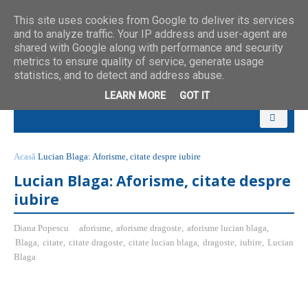
This site uses cookies from Google to deliver its services
and to analyze traffic. Your IP address and user-agent are
shared with Google along with performance and security
metrics to ensure quality of service, generate usage
statistics, and to detect and address abuse.
LEARN MORE
GOT IT
Acasă
Lucian Blaga: Aforisme, citate despre iubire
Lucian Blaga: Aforisme, citate despre
iubire
Diana Popescu
aforisme
,
aforisme dragoste
,
aforisme lucian blaga
,
Blaga
,
citate
,
citate dragoste
,
citate lucian blaga
,
dragoste
,
iubire
,
Lucian
Blaga