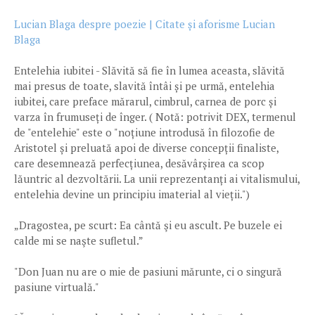
Lucian Blaga despre poezie | Citate și aforisme Lucian
Blaga
Entelehia iubitei - Slăvită să fie în lumea aceasta, slăvită
mai presus de toate, slavită întâi și pe urmă, entelehia
iubitei, care preface mărarul, cimbrul, carnea de porc și
varza în frumuseți de înger. ( Notă: potrivit DEX, termenul
de "entelehie" este o "noțiune introdusă în filozofie de
Aristotel și preluată apoi de diverse concepții finaliste,
care desemnează perfecțiunea, desăvârșirea ca scop
lăuntric al dezvoltării. La unii reprezentanți ai vitalismului,
entelehia devine un principiu imaterial al vieții.")
„Dragostea, pe scurt: Ea cântă şi eu ascult. Pe buzele ei
calde mi se naşte sufletul.”
"Don Juan nu are o mie de pasiuni mărunte, ci o singură
pasiune virtuală."