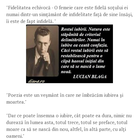
"Fidelitatea echivocă - O femeie care este fidelă soțului ei
numai dintr-un simțământ de infidelitate față de sine însăși,
îi este de fapt infidelă. "
"Poezia este un veşmânt în care ne îmbrăcăm iubirea şi
moartea."
"Dar ce poate însemna o iubire, cât poate ea dura, nimic nu
durează în lumea asta, totul trece, totul se preface, totul
moare ca să se nască din nou, altfel, în altă parte, cu alți
oameni."