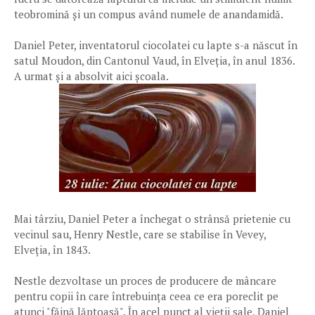
teobromină și un compus având numele de anandamidă.
Daniel Peter, inventatorul ciocolatei cu lapte s-a născut în
satul Moudon, din Cantonul Vaud, în Elveția, în anul 1836.
A urmat și a absolvit aici școala.
Mai târziu, Daniel Peter a închegat o strânsă prietenie cu
vecinul sau, Henry Nestle, care se stabilise în Vevey,
Elveția, în 1843.
Nestle dezvoltase un proces de producere de mâncare
pentru copii în care întrebuința ceea ce era poreclit pe
atunci "făină lăptoasă". În acel punct al vieții sale, Daniel