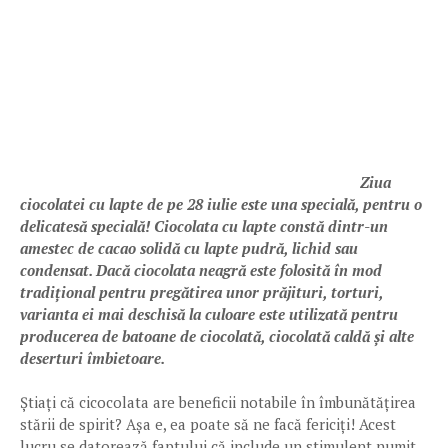
Ziua
ciocolatei cu lapte de pe 28 iulie este una specială, pentru o
delicatesă specială! Ciocolata cu lapte constă dintr-un
amestec de cacao solidă cu lapte pudră, lichid sau
condensat. Dacă ciocolata neagră este folosită în mod
tradițional pentru pregătirea unor prăjituri, torturi,
varianta ei mai deschisă la culoare este utilizată pentru
producerea de batoane de ciocolată, ciocolată caldă și alte
deserturi îmbietoare.
Știați că cicocolata are beneficii notabile în îmbunătățirea
stării de spirit? Așa e, ea poate să ne facă fericiți! Acest
lucru se datorează faptului că include un stimulent numit