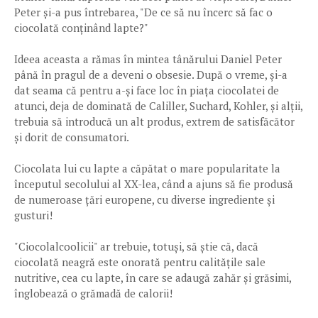
Peter și-a pus întrebarea, "De ce să nu încerc să fac o
ciocolată conținând lapte?"
Ideea aceasta a rămas în mintea tânărului Daniel Peter
până în pragul de a deveni o obsesie. După o vreme, și-a
dat seama că pentru a-și face loc în piața ciocolatei de
atunci, deja de dominată de Caliller, Suchard, Kohler, și alții,
trebuia să introducă un alt produs, extrem de satisfăcător
și dorit de consumatori.
Ciocolata lui cu lapte a căpătat o mare popularitate la
începutul secolului al XX-lea, când a ajuns să fie produsă
de numeroase țări europene, cu diverse ingrediente și
gusturi!
"Ciocolalcoolicii" ar trebuie, totuși, să știe că, dacă
ciocolată neagră este onorată pentru calitățile sale
nutritive, cea cu lapte, în care se adaugă zahăr și grăsimi,
înglobează o grămadă de calorii!