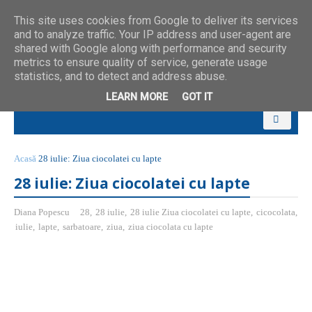
This site uses cookies from Google to deliver its services
and to analyze traffic. Your IP address and user-agent are
shared with Google along with performance and security
metrics to ensure quality of service, generate usage
statistics, and to detect and address abuse.
LEARN MORE
GOT IT
Acasă
28 iulie: Ziua ciocolatei cu lapte
28 iulie: Ziua ciocolatei cu lapte
Diana Popescu
28
,
28 iulie
,
28 iulie Ziua ciocolatei cu lapte
,
cicocolata
,
iulie
,
lapte
,
sarbatoare
,
ziua
,
ziua ciocolata cu lapte