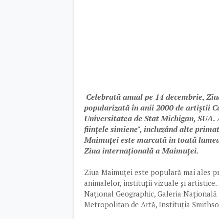
Celebrată anual pe 14 decembrie, Ziua
popularizată în anii 2000 de artiștii C
Universitatea de Stat Michigan, SUA. 
ființele simiene", incluzând alte prim
Maimuței este marcată în toată lumea
Ziua internațională a Maimuței.
Ziua Maimuței este populară mai ales pri
animalelor, instituții vizuale și artistic
Național Geographic, Galeria Națională
Metropolitan de Artă, Instituția Smiths