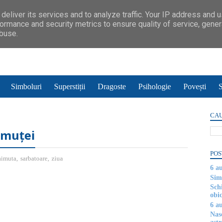
deliver its services and to analyze traffic. Your IP address and 
ormance and security metrics to ensure quality of service, gene
abuse.
Simboluri
Superstiții
Dragoste
Psihologie
Povești
S
CAU
imuței
POS
imuta
,
sarbatoare
,
ziua
6 a
Simb
Sch
obic
6 a
Nas