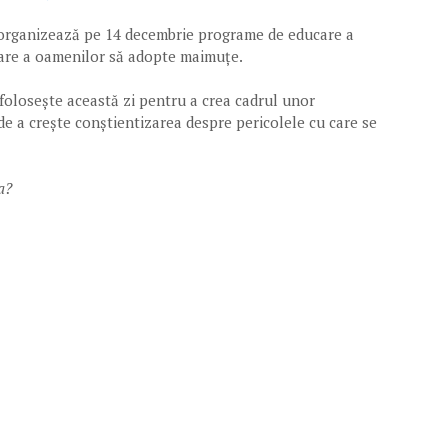
a organizează pe 14 decembrie programe de educare a
ajare a oamenilor să adopte maimuțe.
folosește această zi pentru a crea cadrul unor
e a crește conștientizarea despre pericolele cu care se
ta?