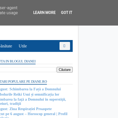
user-agent
rate usage
LEARN MORE
GOT IT
ănătate
Utile
TA IN BLOGUL DIANEI
TARI POPULARE PE DIANE.RO
ugust: Schimbarea la Față a Domnului
olurile Reiki Usui și semnificația lor
imbarea la faţă a Domnului în superstiţii,
eiuri, tradiţii
ugust: Ziua Respirației Proaspete
cut pe 6 august – Horoscop general | Profil