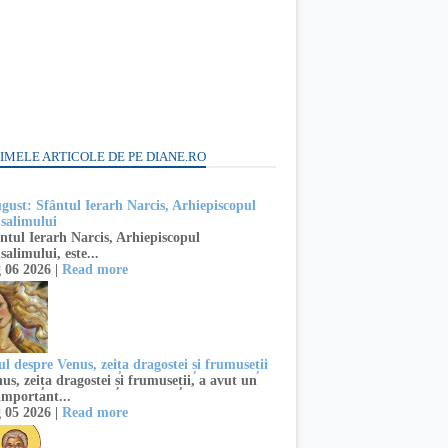
IMELE ARTICOLE DE PE DIANE.RO
ugust: Sfântul Ierarh Narcis, Arhiepiscopul
usalimului
ntul Ierarh Narcis, Arhiepiscopul
salimului, este...
 06 2026 |
Read more
l despre Venus, zeița dragostei și frumuseții
s, zeița dragostei și frumuseții, a avut un
important...
 05 2026 |
Read more