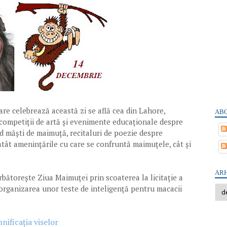
re celebrează această zi se află cea din Lahore,
ABO
 competiții de artă și evenimente educaționale despre
d măști de maimuță, recitaluri de poezie despre
atât amenințările cu care se confruntă maimuțele, cât și
ARH
rbătorește Ziua Maimuței prin scoaterea la licitație a
 organizarea unor teste de inteligență pentru macacii
nificația viselor