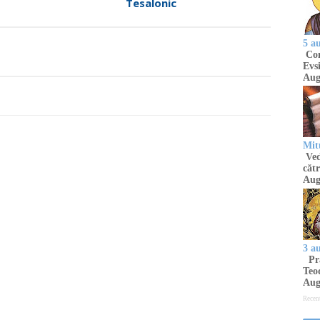
Tesalonic
5 a
Com
Evsi
Aug
Mit
Ved
cătr
Aug
3 a
Pră
Teod
Aug
Recen