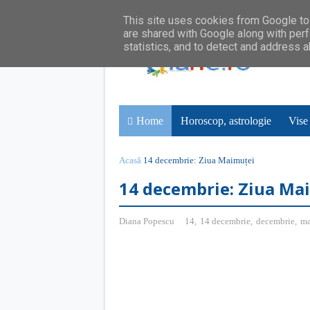
This site uses cookies from Google to 
are shared with Google along with perf
statistics, and to detect and address 
Home
Horoscop, astrologie
Vise
Acasă
14 decembrie: Ziua Maimuței
14 decembrie: Ziua Ma
Diana Popescu
14
,
14 decembrie
,
decembrie
,
ma