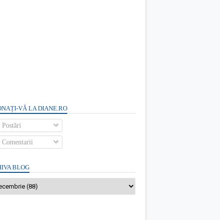
NAȚI-VĂ LA DIANE.RO
Postări
Comentarii
IVA BLOG