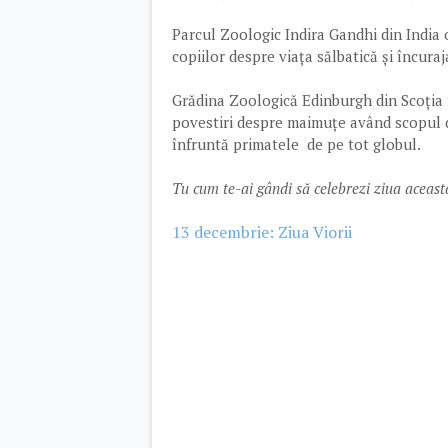
Parcul Zoologic Indira Gandhi din Indi
copiilor despre viața sălbatică și încur
Grădina Zoologică Edinburgh din Scoția 
povestiri despre maimuțe având scopul d
înfruntă primatele de pe tot globul.
Tu cum te-ai gândi să celebrezi ziua aceas
13 decembrie: Ziua Viorii