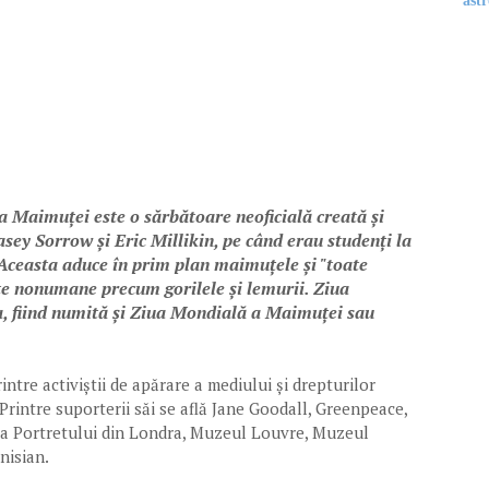
astr
 Maimuței este o sărbătoare neoficială creată și
asey Sorrow și Eric Millikin, pe când erau studenți la
Aceasta aduce în prim plan maimuțele și "toate
ate nonumane precum gorilele și lemurii. Ziua
, fiind numită și Ziua Mondială a Maimuței sau
ntre activiștii de apărare a mediului și drepturilor
e. Printre suporterii săi se află Jane Goodall, Greenpeace,
 a Portretului din Londra, Muzeul Louvre, Muzeul
onisian.