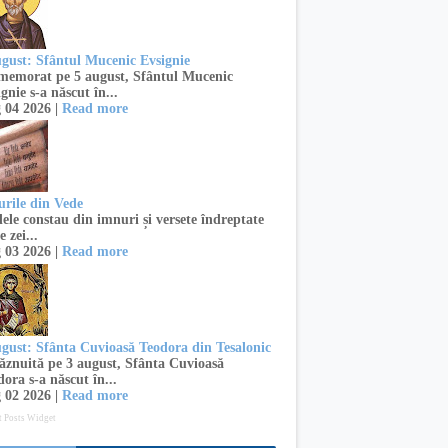
ugust: Sfântul Mucenic Evsignie
emorat pe 5 august, Sfântul Mucenic
gnie s-a născut în...
 04 2026 |
Read more
urile din Vede
ele constau din imnuri și versete îndreptate
e zei...
 03 2026 |
Read more
ugust: Sfânta Cuvioasă Teodora din Tesalonic
znuită pe 3 august, Sfânta Cuvioasă
ora s-a născut în...
 02 2026 |
Read more
t Posts Widget