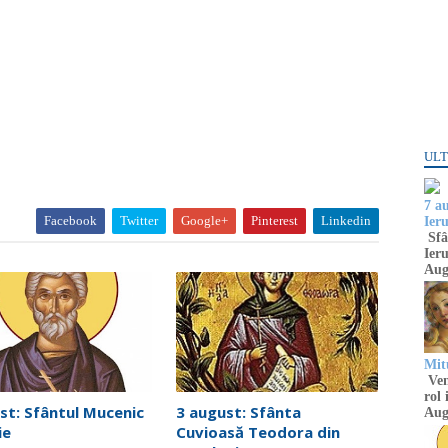
ULT
7 a
Facebook
Twitter
Google+
Pinterest
Linkedin
Ier
Sfâ
Ieru
Aug
Mitu
Venu
rol 
st: Sfântul Mucenic
3 august: Sfânta
Aug
ie
Cuvioasă Teodora din