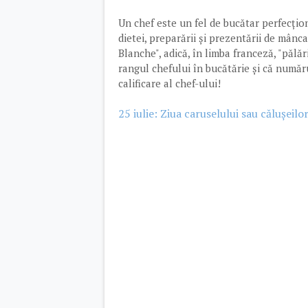
Un chef este un fel de bucătar perfecțio
dietei, preparării și prezentării de mânc
Blanche", adică, în limba franceză, "pălă
rangul chefului în bucătărie și că număru
calificare al chef-ului!
25 iulie: Ziua caruselului sau călușeilo