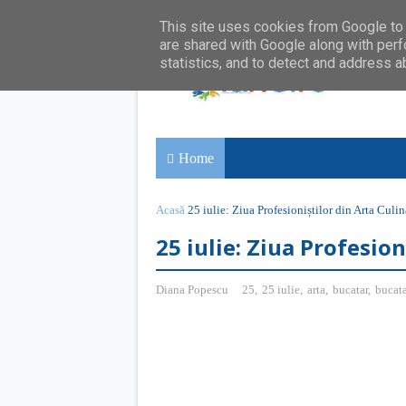
This site uses cookies from Google to d
are shared with Google along with perf
statistics, and to detect and address a
Home
Acasă
25 iulie: Ziua Profesioniștilor din Arta Culin
25 iulie: Ziua Profesion
Diana Popescu
25
,
25 iulie
,
arta
,
bucatar
,
bucata