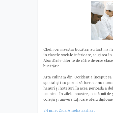
Chefii ori maeștrii bucătari au fost mai în
în clasele sociale inferioare, se gătea în
Abordările diferite de către diverse clase
bucătărie.
Arta culinară din Occident a început să 
specialiști au pornit să lucreze nu numa
hanuri și hoteluri. În acea perioadă a de
ucenicie. În zilele noastre, există mii d
colegii și universități care oferă diplom
24 iulie: Ziua Amelia Earhart