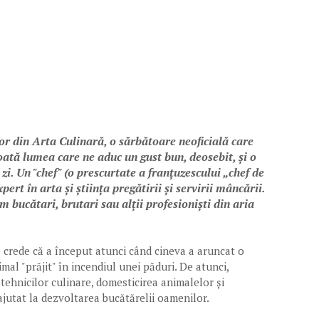
lor din Arta Culinară, o sărbătoare neoficială care
 toată lumea care ne aduc un gust bun, deosebit, și o
zi. Un "chef" (o prescurtate a franțuzescului „chef de
pert în arta și știința pregătirii și servirii mâncării.
m bucătari, brutari sau alții profesioniști din aria
e crede că a început atunci când cineva a aruncat o
mal "prăjit" în incendiul unei păduri. De atunci,
tehnicilor culinare, domesticirea animalelor și
 ajutat la dezvoltarea bucătărelii oamenilor.