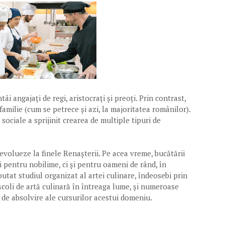
tâi angajați de regi, aristocrați și preoți. Prin contrast,
 familie (cum se petrece și azi, la majoritatea românilor).
 sociale a sprijinit crearea de multiple tipuri de
evolueze la finele Renașterii. Pe acea vreme, bucătării
i pentru nobilime, ci și pentru oameni de rând, în
butat studiul organizat al artei culinare, îndeosebi prin
e școli de artă culinară în întreaga lume, și numeroase
e de absolvire ale cursurilor acestui domeniu.