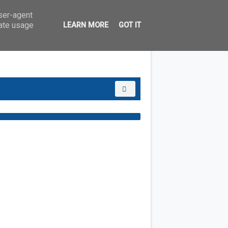
user-agent
rate usage
LEARN MORE
GOT IT