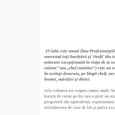
25 iulie este anual Ziua Profesioniști
onorează toți bucătării și "chefii" din
mâncare excepțională în viața de zi cu 
cuisine” sau „chef cuisinier”) este un ex
În același domeniu, pe lângă chefi, ave
hranei, nutriției și dietei.
Arta culinară are origini cumva umile. S
bucată de carne pe foc sau a găsit un ani
progresele din agricultură, expansiunea 
introducerea de vase de lut și piatră au