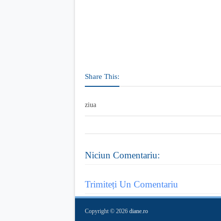
Share This:
ziua
Niciun Comentariu:
Trimiteți Un Comentariu
Copyright ©
2026
diane.ro