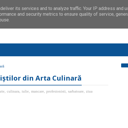
eliver its services and to analyze traffic. Your IP address and 
ormance and security metrics to ensure quality of service, gene
buse.
ară
iștilor din Arta Culinară
rie
,
culinara
,
iulie
,
mancare
,
profesionisti
,
sarbatoare
,
ziua