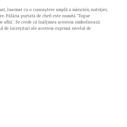
nat, înarmat cu o cunoaștere amplă a mâncării, nutriției,
are. Pălăria purtată de chefi este numită "Togue
rie albă". Se crede că înălțimea acesteia simbolizează
l de încrețituri ale acesteia exprimă nivelul de
r