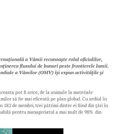
ernațională a Vămii recunoaște rolul oficialilor,
nținerea fluxului de bunuri peste frontierele lumii.
ndiale a Vămilor (OMV) își expun activitățile și
 aceasta pot fi orice, de la animale la materiale
ilor să fie mai eficentă pe plan global. Cu sediul în
n 182 de membri, trei pătrimi dintre ei fiind din țări în
sabilă pentru manageriatul a mai mult de 98% din