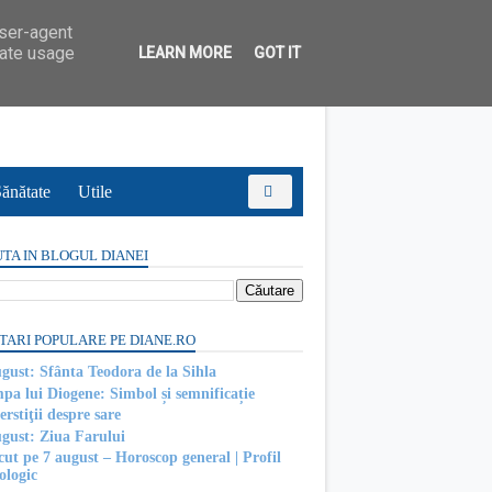
user-agent
rate usage
LEARN MORE
GOT IT
ănătate
Utile
TA IN BLOGUL DIANEI
TARI POPULARE PE DIANE.RO
ugust: Sfânta Teodora de la Sihla
pa lui Diogene: Simbol și semnificație
rstiţii despre sare
ugust: Ziua Farului
cut pe 7 august – Horoscop general | Profil
ologic