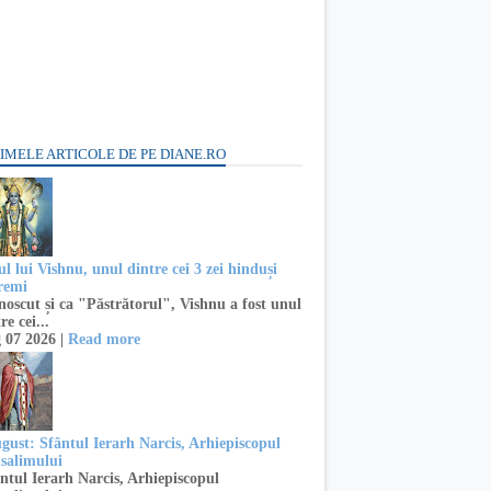
IMELE ARTICOLE DE PE DIANE.RO
l lui Vishnu, unul dintre cei 3 zei hinduși
remi
oscut și ca "Păstrătorul", Vishnu a fost unul
re cei...
 07 2026 |
Read more
ugust: Sfântul Ierarh Narcis, Arhiepiscopul
usalimului
ntul Ierarh Narcis, Arhiepiscopul