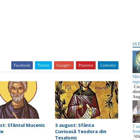
ULT
Facebook
Twitter
Google+
Pinterest
Linkedin
Mitu
sup
Cun
dint
Aug
st: Sfântul Mucenic
3 august: Sfânta
7 a
ie
Cuvioasă Teodora din
Ier
Sfâ
Tesalonic