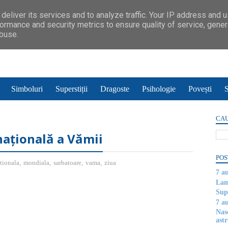
deliver its services and to analyze traffic. Your IP address and 
ormance and security metrics to ensure quality of service, gene
abuse.
Simboluri
Superstiții
Dragoste
Psihologie
Povești
S
CAU
națională a Vămii
POS
tionala
,
mondiala
,
sarbatoare
,
vama
,
ziua
7 a
Lam
Supe
7 a
Nas
astr