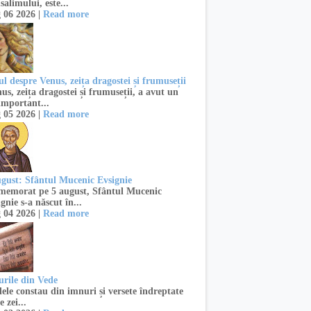
salimului, este...
 06 2026 |
Read more
l despre Venus, zeița dragostei și frumuseții
s, zeița dragostei și frumuseții, a avut un
important...
 05 2026 |
Read more
ugust: Sfântul Mucenic Evsignie
emorat pe 5 august, Sfântul Mucenic
gnie s-a născut în...
 04 2026 |
Read more
urile din Vede
ele constau din imnuri și versete îndreptate
e zei...