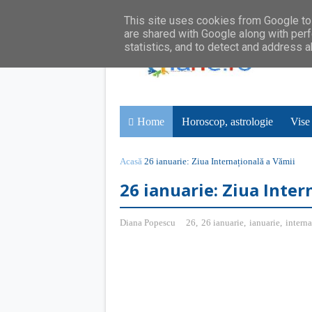
This site uses cookies from Google to 
are shared with Google along with perf
statistics, and to detect and address 
Home
Horoscop, astrologie
Vise
Acasă
26 ianuarie: Ziua Internațională a Vămii
26 ianuarie: Ziua Inter
Diana Popescu
26
,
26 ianuarie
,
ianuarie
,
interna