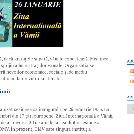
, dacă granițele separă, vămile conectează. Misiunea
ABO
sprijin administrațiilor vamale. Organizația se
erii nevoilor economice, sociale și de mediu
ribuind la un viitor sustenabil.
ămii
ARH
anizat sesiunea sa inaugurală pe 26 ianuarie 1953. La
embri din 17 țări europene. Ziua Internațională a Vămii,
 de a aniversa 30 de ani de la cea dintâi sesiune a
 OMV. În prezent, OMV este singura instituția