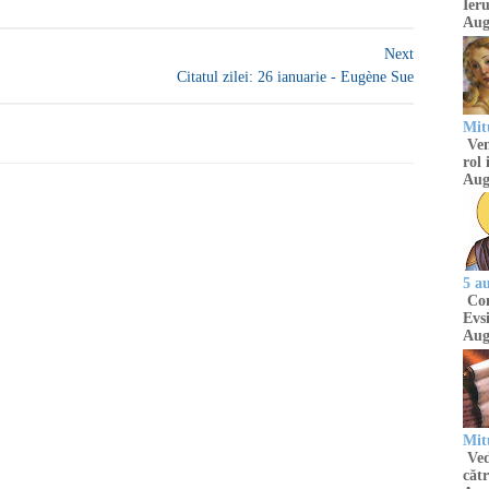
Ieru
Aug
Next
Citatul zilei: 26 ianuarie - Eugène Sue
Mitu
Venu
rol 
Aug
5 a
Com
Evsi
Aug
Mit
Ved
cătr