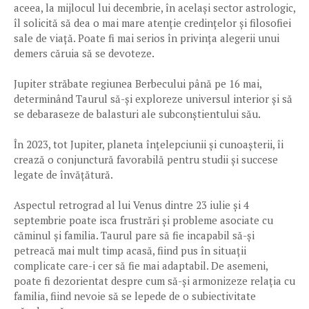
aceea, la mijlocul lui decembrie, în același sector astrologic,
îl solicită să dea o mai mare atenție credințelor și filosofiei
sale de viață. Poate fi mai serios în privința alegerii unui
demers căruia să se devoteze.
Jupiter străbate regiunea Berbecului până pe 16 mai,
determinând Taurul să-și exploreze universul interior și să
se debaraseze de balasturi ale subconștientului său.
În 2023, tot Jupiter, planeta înțelepciunii și cunoașterii, îi
crează o conjunctură favorabilă pentru studii și succese
legate de învățătură.
Aspectul retrograd al lui Venus dintre 23 iulie și 4
septembrie poate isca frustrări și probleme asociate cu
căminul și familia. Taurul pare să fie incapabil să-și
petreacă mai mult timp acasă, fiind pus în situații
complicate care-i cer să fie mai adaptabil. De asemeni,
poate fi dezorientat despre cum să-și armonizeze relația cu
familia, fiind nevoie să se lepede de o subiectivitate