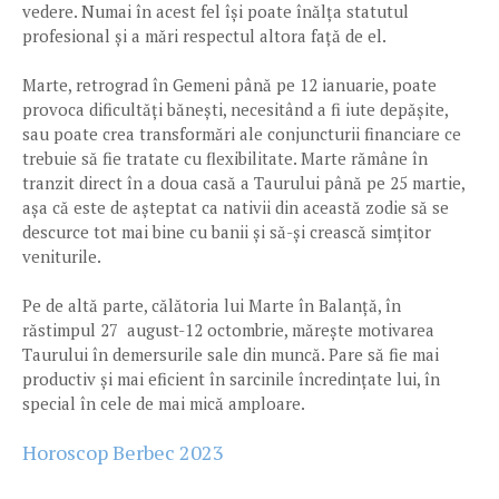
vedere. Numai în acest fel își poate înălța statutul
profesional și a mări respectul altora față de el.
Marte, retrograd în Gemeni până pe 12 ianuarie, poate
provoca dificultăți bănești, necesitând a fi iute depășite,
sau poate crea transformări ale conjuncturii financiare ce
trebuie să fie tratate cu flexibilitate. Marte rămâne în
tranzit direct în a doua casă a Taurului până pe 25 martie,
așa că este de așteptat ca nativii din această zodie să se
descurce tot mai bine cu banii și să-și crească simțitor
veniturile.
Pe de altă parte, călătoria lui Marte în Balanță, în
răstimpul 27 august-12 octombrie, mărește motivarea
Taurului în demersurile sale din muncă. Pare să fie mai
productiv și mai eficient în sarcinile încredințate lui, în
special în cele de mai mică amploare.
Horoscop Berbec 2023