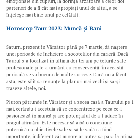
emoționale din cupluri, la dorința arzătoare a celor doi
parteneri de a fi cât mai apropiați unul de altul, a se
înțelege mai bine unul pe celălalt.
Horoscop Taur 2023: Muncă și Bani
Saturn, prezent în Vărsător până pe 7 martie, dă naștere
unei perioade de încheiere a socotelilor din carieră. Dacă
Taurul s-a focalizat în ultimii doi-tei ani pe țelurile sale
profesionale și le-a urmărit cu consecvență, în această
perioadă se va bucura de multe succese. Dacă nu a făcut
asta, este silit să renunțe la planuri mai vechi și să-și
traseze altele, noi.
Pluton pătrunde în Vărsător și a zecea casă a Taurului pe 1
mai, cerându-i acestuia să se concentreze pe ceea ce-l
pasionează în muncă și are potențialul de a-l aduce în
pragul afirmării. Este necesar să aibă o conexiune
puternică cu obiectivele sale și să le vadă ca fiind
importante, indiferent cât minore ar putea să pară la prima