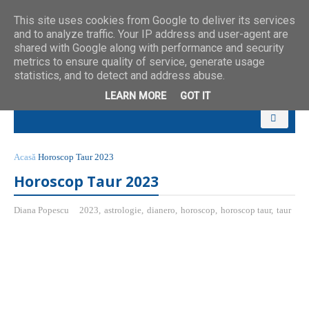
This site uses cookies from Google to deliver its services
and to analyze traffic. Your IP address and user-agent are
shared with Google along with performance and security
metrics to ensure quality of service, generate usage
statistics, and to detect and address abuse.
LEARN MORE
GOT IT
Acasă
Horoscop Taur 2023
Horoscop Taur 2023
Diana Popescu
2023
,
astrologie
,
dianero
,
horoscop
,
horoscop taur
,
taur