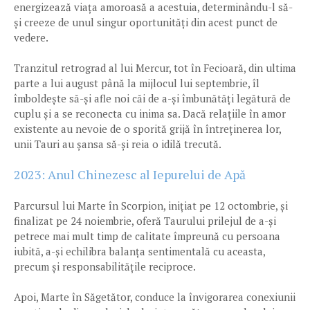
energizează viața amoroasă a acestuia, determinându-l să-
și creeze de unul singur oportunități din acest punct de
vedere.
Tranzitul retrograd al lui Mercur, tot în Fecioară, din ultima
parte a lui august până la mijlocul lui septembrie, îl
îmboldește să-și afle noi căi de a-și îmbunătăți legătură de
cuplu și a se reconecta cu inima sa. Dacă relațiile în amor
existente au nevoie de o sporită grijă în întreținerea lor,
unii Tauri au șansa să-și reia o idilă trecută.
2023: Anul Chinezesc al Iepurelui de Apă
Parcursul lui Marte în Scorpion, inițiat pe 12 octombrie, și
finalizat pe 24 noiembrie, oferă Taurului prilejul de a-și
petrece mai mult timp de calitate împreună cu persoana
iubită, a-și echilibra balanța sentimentală cu aceasta,
precum și responsabilitățile reciproce.
Apoi, Marte în Săgetător, conduce la învigorarea conexiunii