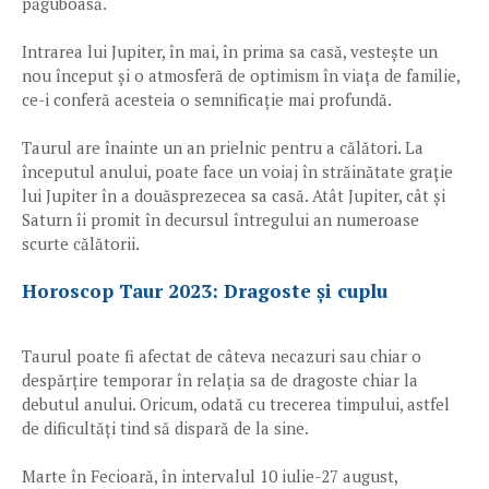
păguboasă.
Intrarea lui Jupiter, în mai, în prima sa casă, vestește un
nou început și o atmosferă de optimism în viața de familie,
ce-i conferă acesteia o semnificație mai profundă.
Taurul are înainte un an prielnic pentru a călători. La
începutul anului, poate face un voiaj în străinătate grație
lui Jupiter în a douăsprezecea sa casă. Atât Jupiter, cât și
Saturn îi promit în decursul întregului an numeroase
scurte călătorii.
Horoscop Taur 2023: Dragoste și cuplu
Taurul poate fi afectat de câteva necazuri sau chiar o
despărțire temporar în relația sa de dragoste chiar la
debutul anului. Oricum, odată cu trecerea timpului, astfel
de dificultăți tind să dispară de la sine.
Marte în Fecioară, în intervalul 10 iulie-27 august,