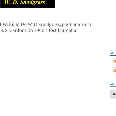
it William De Witt Snodgrass, poet american
S. S. Gardons. În 1960 a fost laureat al
.
ABO
ARH