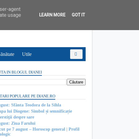
user-agent
rate usage
LEARN MORE
GOT IT
ănătate
Utile
TA IN BLOGUL DIANEI
TARI POPULARE PE DIANE.RO
ugust: Sfânta Teodora de la Sihla
pa lui Diogene: Simbol și semnificație
rstiţii despre sare
ugust: Ziua Farului
cut pe 7 august – Horoscop general | Profil
ologic