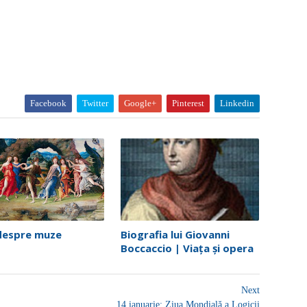
Facebook
Twitter
Google+
Pinterest
Linkedin
despre muze
Biografia lui Giovanni
Boccaccio | Viața și opera
Next
14 ianuarie: Ziua Mondială a Logicii