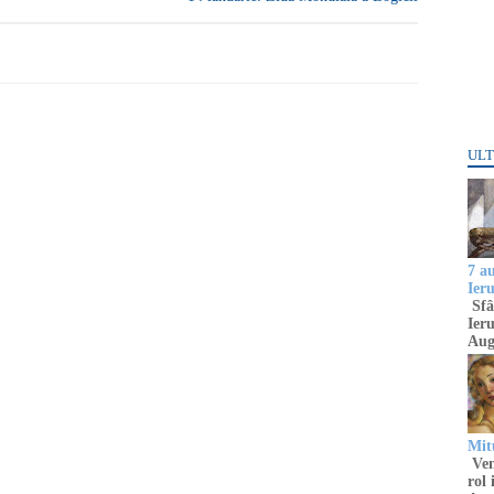
ULT
7 a
Ier
Sfâ
Ieru
Aug
Mitu
Venu
rol 