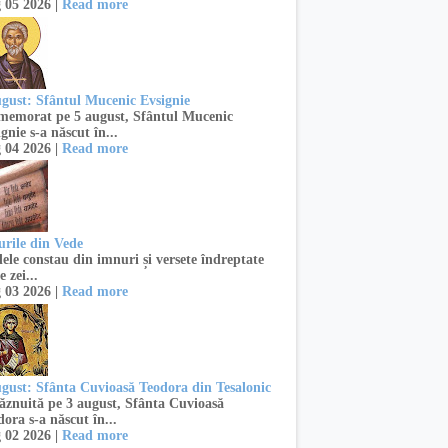
 05 2026 |
Read more
ugust: Sfântul Mucenic Evsignie
emorat pe 5 august, Sfântul Mucenic
gnie s-a născut în...
 04 2026 |
Read more
urile din Vede
ele constau din imnuri și versete îndreptate
e zei...
 03 2026 |
Read more
ugust: Sfânta Cuvioasă Teodora din Tesalonic
znuită pe 3 august, Sfânta Cuvioasă
ora s-a născut în...
 02 2026 |
Read more