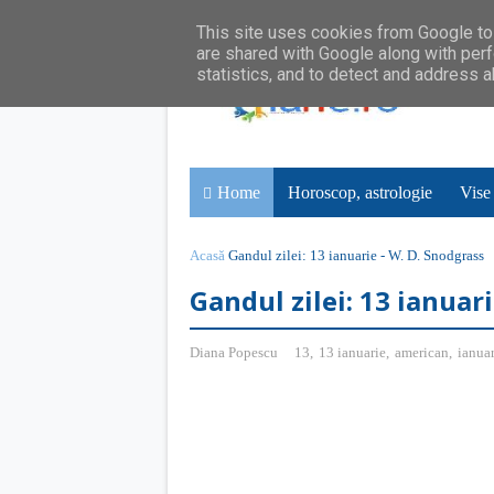
This site uses cookies from Google to 
are shared with Google along with perf
statistics, and to detect and address 
Home
Horoscop, astrologie
Vise
Acasă
Gandul zilei: 13 ianuarie - W. D. Snodgrass
Gandul zilei: 13 ianuar
Diana Popescu
13
,
13 ianuarie
,
american
,
ianuar