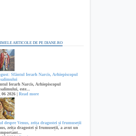
IMELE ARTICOLE DE PE DIANE.RO
ugust: Sfântul Ierarh Narcis, Arhiepiscopul
usalimului
ntul Ierarh Narcis, Arhiepiscopul
salimului, este...
 06 2026 |
Read more
l despre Venus, zeița dragostei și frumuseții
s, zeița dragostei și frumuseții, a avut un
important...