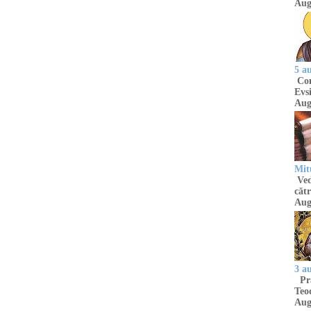
Aug
5 a
Com
Evsi
Aug
Mit
Ved
cătr
Aug
3 a
Pră
Teod
Aug