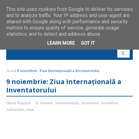
This site uses cookies from Google to deliver its services
and to analyze traffic. Your IP address and user-agent are
shared with Google along with performance and security
metrics to ensure quality of service, generate usage
statistics, and to detect and address abuse.
LEARN MORE
GOT IT
Acasă
9 noiembrie: Ziua Internațională a Inventatorului
9 noiembrie: Ziua Internațională a
Inventatorului
Diana Popescu
9
,
dianero
,
internationala
,
inventator
,
noiembrie
,
sarbatoare
,
ziua