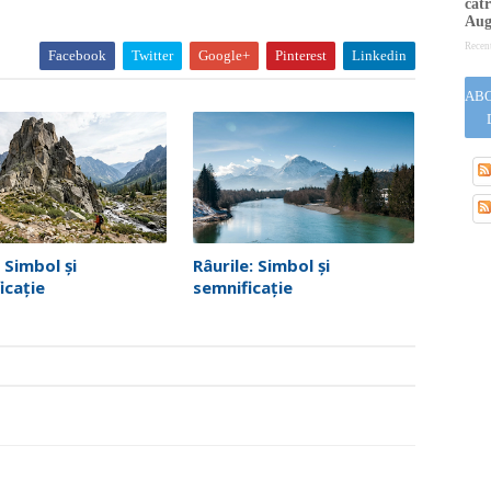
cătr
Aug
Recen
Facebook
Twitter
Google+
Pinterest
Linkedin
ABO
 Simbol și
Râurile: Simbol și
icație
semnificație