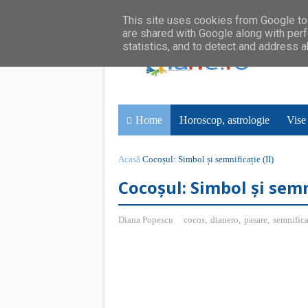
This site uses cookies from Google to 
are shared with Google along with perf
statistics, and to detect and address 
Home
Horoscop, astrologie
Vise
Acasă
Cocoșul: Simbol și semnificație (II)
Cocoșul: Simbol și semni
Diana Popescu
cocos
,
dianero
,
pasare
,
semnifica