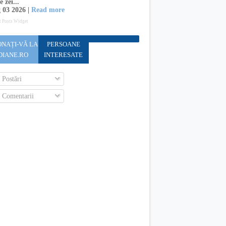
e zei...
 03 2026 |
Read more
t Posts Widget
NAȚI-VĂ LA
PERSOANE
DIANE.RO
INTERESATE
Postări
Comentarii