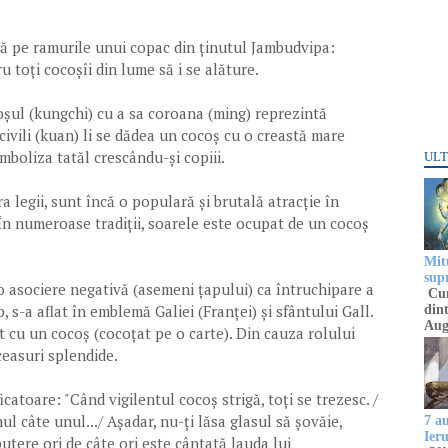
tă pe ramurile unui copac din ținutul Jambudvipa:
 toți cocoșîi din lume să i se alăture.
șul (kungchi) cu a sa coroana (ming) reprezintă
 civili (kuan) li se dădea un cocoș cu o creastă mare
mboliza tatăl crescându-și copiii.
ULT
a legii, sunt încă o populară și brutală atracție în
e. În numeroase tradiții, soarele este ocupat de un cocoș
Mitu
sup
o asociere negativă (asemeni țapului) ca întruchipare a
Cun
p, s-a aflat în emblemă Galiei (Franței) și sfântului Gall.
dint
Aug
t cu un cocoș (cocoțat pe o carte). Din cauza rolului
ceasuri splendide.
catoare: "Când vigilentul cocoș strigă, toți se trezesc. /
nul câte unul.../ Așadar, nu-ți lăsa glasul să șovăie,
7 a
Ier
putere ori de câte ori este cântată lauda lui