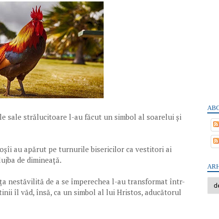
ABO
le sale strălucitoare l-au făcut un simbol al soarelui și
șîi au apărut pe turnurile bisericilor ca vestitori ai
slujba de dimineață.
ARH
ința nestăvilită de a se împerechea l-au transformat într-
inii îl văd, însă, ca un simbol al lui Hristos, aducătorul