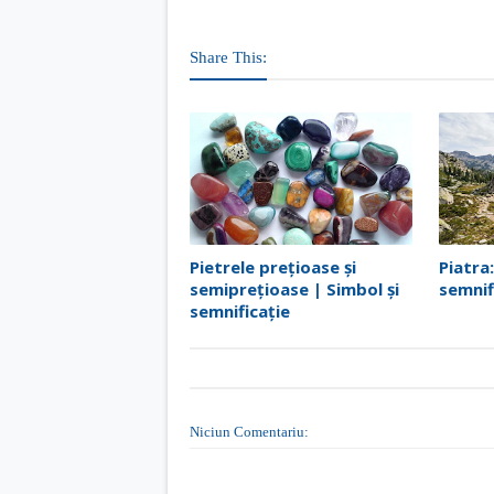
Share This:
Pietrele prețioase și
Piatra:
semiprețioase | Simbol și
semnif
semnificație
Niciun Comentariu: