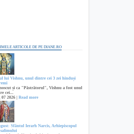
IMELE ARTICOLE DE PE DIANE.RO
l lui Vishnu, unul dintre cei 3 zei hinduși
remi
oscut și ca "Păstrătorul", Vishnu a fost unul
re cei...
 07 2026 |
Read more
ugust: Sfântul Ierarh Narcis, Arhiepiscopul
usalimului