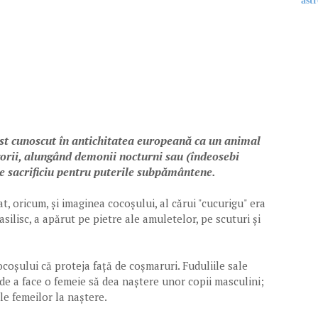
astr
fost cunoscut în antichitatea europeană ca un animal
zorii, alungând demonii nocturni sau (îndeosebi
e sacrificiu pentru puterile subpământene.
t, oricum, și imaginea cocoșului, al cărui "cucurigu" era
vasilisc, a apărut pe pietre ale amuletelor, pe scuturi și
coșului că proteja față de coșmaruri. Fuduliile sale
 de a face o femeie să dea naștere unor copii masculini;
șurau chinurile femeilor la naștere.