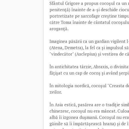
Sfântul Grigore a propus cocoșul ca un 
penitență) înainte de a-și deschide ciocul
portretizate pe sarcofage creștine timpuri
către Toma înainte de cântatul cocoșului
aroganță.
Imaginea păsării ca un gardian vigilent l-
(Atena, Demetra), la fel ca și impulsul să
"vindecător" (Asclepius) și vestirea de că
În antichitatea târzie, Abraxis, o divinit
fățișat cu un cap de cocoș și având șerpi
În mitologia nordică, cocoșul "Creasta 
zeilor.
În Asia estică, pasărea are o tradiție si
chinezesc, cocoșul nu era mâncat. Culoar
albă îi izgonea dușmanii. Cocoșul nu era
găinile să îi împărtășească hrana) și de î