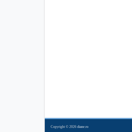
Copyright ©
2026
diane.ro