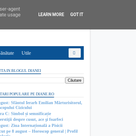
user-agent
rate usage
LEARN MORE
GOT IT
ănătate
Utile
TA IN BLOGUL DIANEI
TARI POPULARE PE DIANE.RO
ugust: Sfântul Ierarh Emilian Mărturisitorul,
scopului Cizicului
ra C: Simbol și semnificație
rstiţii despre cusut, ace şi foarfeci
gust: Ziua Internațională a Pisicii
cut pe 8 august – Horoscop general | Profil