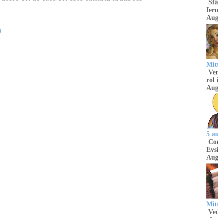
Sfâ
Ieru
Aug
)
Mitu
Venu
rol 
Aug
5 a
Com
Evsi
Aug
Mit
Ved