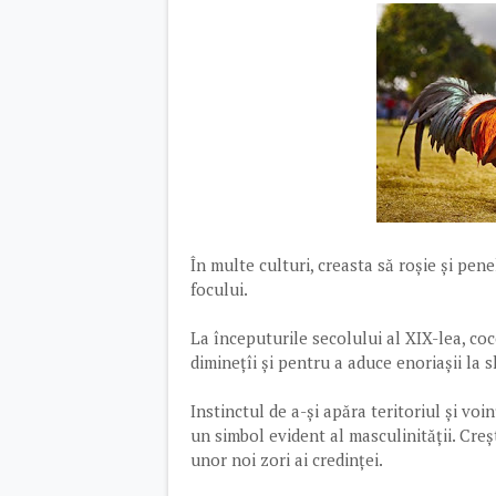
În multe culturi, creasta să roșie și pene
focului.
La începuturile secolului al XIX-lea, coco
diminețîi și pentru a aduce enoriașii la 
Instinctul de a-și apăra teritoriul și vo
un simbol evident al masculinității. Creșt
unor noi zori ai credinței.