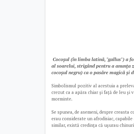
Cocoșul (în limba latină, "gallus") a 
al soarelui, strigând pentru a anunța 
cocoșul negru) ca o pasăre magică și d
Simbolismul pozitiv al acestuia a preleva
crezut ca a apăra chiar și față de leu și 
morminte.
Se spunea, de asemeni, despre creasta co
erau considerate un afrodisiac, capabile
similar, există credința că u