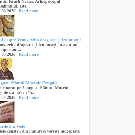
ntul Ierarh Narcis, Arhiepiscopul
salimului, este...
 06 2026 |
Read more
l despre Venus, zeița dragostei și frumuseții
s, zeița dragostei și frumuseții, a avut un
important...
 05 2026 |
Read more
ugust: Sfântul Mucenic Evsignie
emorat pe 5 august, Sfântul Mucenic
gnie s-a născut în...
 04 2026 |
Read more
urile din Vede
ele constau din imnuri și versete îndreptate