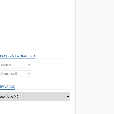
NAȚI-VĂ LA DIANE.RO
Postări
Comentarii
IVA BLOG