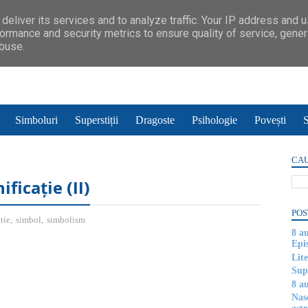
deliver its services and to analyze traffic. Your IP address and 
ormance and security metrics to ensure quality of service, gene
abuse.
Simboluri
Superstiții
Dragoste
Psihologie
Povești
S
CAU
ficație (II)
POS
tie
,
simbol
,
simbolism
8 a
Epi
Lite
Supe
8 au
Nas