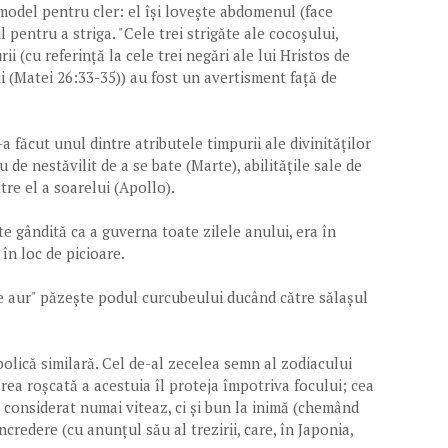
model pentru cler: el își lovește abdomenul (face
 pentru a striga. "Cele trei strigăte ale cocoșului,
i (cu referință la cele trei negări ale lui Hristos de
 (Matei 26:33-35)) au fost un avertisment față de
a făcut unul dintre atributele timpurii ale divinităților
u de nestăvilit de a se bate (Marte), abilitățile sale de
tre el a soarelui (Apollo).
ate gândită ca a guverna toate zilele anului, era în
 în loc de picioare.
de aur" păzește podul curcubeului ducând către sălașul
mbolică similară. Cel de-al zecelea semn al zodiacului
ea roșcată a acestuia îl proteja împotriva focului; cea
 considerat numai viteaz, ci și bun la inimă (chemând
ncredere (cu anunțul său al trezirii, care, în Japonia,