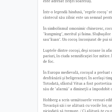
este adresat zeiței soarelui).
Într-o legendă hindusă, "regele cocoș" s
cântecul său zilnic este un semnal pentru
În simbolismul omonimic chinezesc, coco
"kungming", meritul și faima. Slujbașilor
sau"kuan". Un cocoș înconjurat de pui si
Luptele dintre cocoși, deși scoase în afar
pariuri, în ciuda semnificației lor mitic
de foc.
În Europa medievală, cocoșul a preluat 
desfrânării și beligeranței. În același tim
Totodată, sfântul Vitus a fost portretiza
său de "alarmă" a diminețîi a împodobit 
Hohberg a scris următoarele versuri edifi
Tovarășii săi i se alătură cu vocile lor, u
niciodată să tremure, / Ci alătură-te cu 