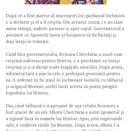
După ce a fost martor al muceniciei lor, gardianul închisorii
s-a declarat și el a fi creștin. Din această cauză, i s-au tăiat
mâna stângă, ambele picioare și apoi capul. Guvernatorul a
poruncit ca Apostolii Iason și Sosipatru să fie biciuiți și
duși iarăși în temniță.
Când fiica guvernatorului, fecioara Cherchiria, a auzit cum
creștinii sufereau pentru Hristos, s-a proclamat ea însăși
creștină și și-a dăruit toate bogățiile săracilor. După aceea,
infuriatul tată a pus la cale o pedeapsă groaznică pentru
ea. A ordonat să fie pusă în închisoare laolaltă cu tâlharul
și ucigașul Murinie, astfel încât acesta să poată pângări
logodnica lui Hristos.
Dar, când tâlharul s-a apropiat de ușa celulei fecioarei, a
fost atacat de un urs. Sfânta Cherchiria a auzit zgomotul și
a izgonit fiara în numele lui Hristos. Apoi, prin rugăciunile
sale, a vindecat rănile lui Murinie. După aceea, sfânta l-a