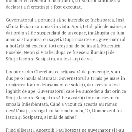
iluminat cu credința în Mântuitor, iar Sfântul Murinie s-a
declarat a fi creștin și a fost executat.
Guvernatorul a poruncit să se incendieze închisoarea, însă
sfânta fecioară a rămas în viață. Apoi, tatăl, plin de mânie, a
dat ordin să fie suspendată de un copac, înnăbușita cu fum
amar și străpunsă cu săgeți. După moartea ei, guvernatorul
a hotărât să execute toți creștinii de pe insulă. Mucenicii
Eusebie, Neon și Vitalie, după ce fuseseră iluminați de
Sfinții Iason și Sosipatru, au fost arși de vii.
Locuitorii din Cherchira ce scăpaseră de persecuție, s-au
dus pe o insulă alăturată. Guvernatorul a trimis pe mare în
urmărirea lor un detașament de soldați, dar acesta a fost
înghițit de ape. Guvernatorul care i-a succedat a dat orin ca
Sfinții Iason și Sosipatru să fie azvârliți într-un cazan cu
smoală înfierbântată. Când a văzut că aceștia au rămas
nevătămați, a strigat cu lacrimi în ochi, "O, Dumnezeul lui
Iason și Sosipatru, ai milă de mine!"
Fiind eliberați, Apostolii l-au botezat pe guvernator și i-au