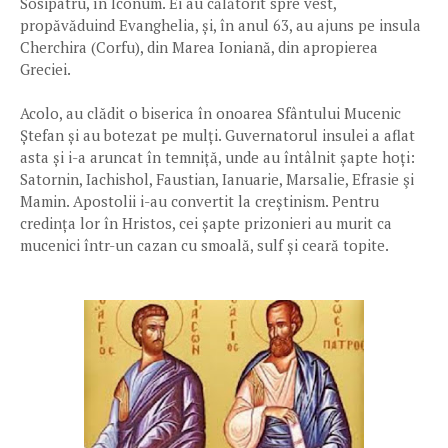
Sosipatru, în Iconum. Ei au călătorit spre vest,
propăvăduind Evanghelia, și, în anul 63, au ajuns pe insula
Cherchira (Corfu), din Marea Ioniană, din apropierea
Greciei.
Acolo, au clădit o biserica în onoarea Sfântului Mucenic
Ștefan și au botezat pe mulți. Guvernatorul insulei a aflat
asta și i-a aruncat în temniță, unde au întâlnit șapte hoți:
Satornin, Iachishol, Faustian, Ianuarie, Marsalie, Efrasie şi
Mamin. Apostolii i-au convertit la creștinism. Pentru
credința lor în Hristos, cei șapte prizonieri au murit ca
mucenici într-un cazan cu smoală, sulf și ceară topite.