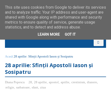
This site uses cookies from Google to deliver its services
and to analyze traffic. Your IP address and user-agent are
shared with Google along with performance and security
metrics to ensure quality of service, generate usage
statistics, and to detect and address abuse.
LEARN MORE
GOT IT
Acasă
28 aprilie: Sfinții Apostoli Iason și Sosipatru
28 aprilie: Sfinții Apostoli Iason și
Sosipatru
Diana Popescu
28
,
28 aprilie
,
apostol
,
aprilie
,
crestinism
,
dianero
,
religie
,
sarbatoare
,
sfant
,
ziua