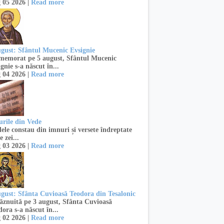
 05 2026 |
Read more
ugust: Sfântul Mucenic Evsignie
emorat pe 5 august, Sfântul Mucenic
gnie s-a născut în...
 04 2026 |
Read more
urile din Vede
ele constau din imnuri și versete îndreptate
e zei...
 03 2026 |
Read more
ugust: Sfânta Cuvioasă Teodora din Tesalonic
znuită pe 3 august, Sfânta Cuvioasă
ora s-a născut în...
 02 2026 |
Read more