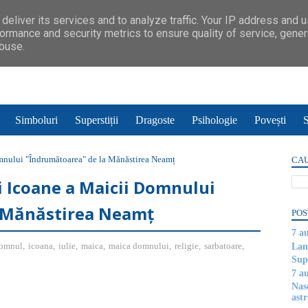
deliver its services and to analyze traffic. Your IP address and 
ormance and security metrics to ensure quality of service, gene
abuse.
Simboluri
Superstiții
Dragoste
Psihologie
Povești
S
Domnului "Îndrumătoarea" de la Mănăstirea Neamț
CAU
tei Icoane a Maicii Domnului
a Mănăstirea Neamț
POS
7 a
omnul
,
icoana
,
iulie
,
maica
,
maica domnului
,
religie
,
sarbatoare
,
Lam
Supe
7 a
Nas
astr