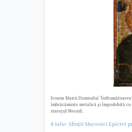
Icoana Maicii Domnului "Îndrumătoarea" d
îmbrăcăminte metalică și împodobită cu 
starețul Neonil.
8 iulie: Sfinții Mucenici Epictet 