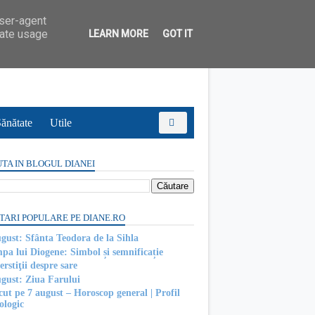
user-agent
rate usage
LEARN MORE
GOT IT
ănătate
Utile
TA IN BLOGUL DIANEI
TARI POPULARE PE DIANE.RO
ugust: Sfânta Teodora de la Sihla
pa lui Diogene: Simbol și semnificație
rstiţii despre sare
ugust: Ziua Farului
cut pe 7 august – Horoscop general | Profil
ologic