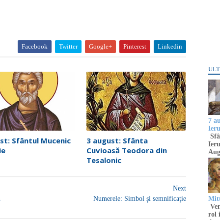
Facebook
Twitter
Google+
Pinterest
Linkedin
ULT
7 a
Ier
Sfâ
st: Sfântul Mucenic
3 august: Sfânta
Ieru
ie
Cuvioasă Teodora din
Aug
Tesalonic
Next
n
Numerele: Simbol și semnificație
Mitu
Venu
rol 