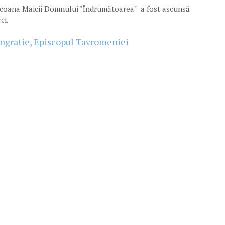
, icoana Maicii Domnului "Îndrumătoarea" a fost ascunsă
rci.
Pangratie, Episcopul Tavromeniei