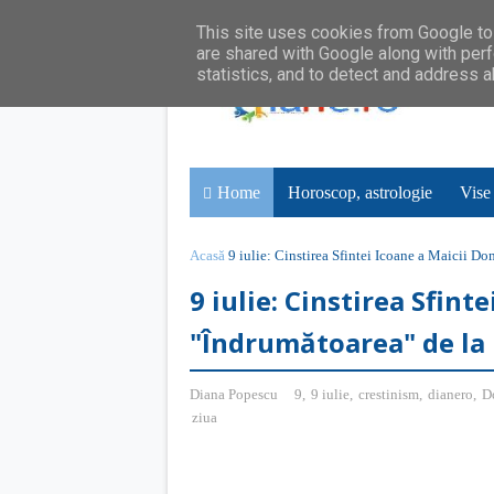
This site uses cookies from Google to 
are shared with Google along with perf
statistics, and to detect and address 
Home
Horoscop, astrologie
Vise
Acasă
9 iulie: Cinstirea Sfintei Icoane a Maicii 
9 iulie: Cinstirea Sfin
"Îndrumătoarea" de l
Diana Popescu
9
,
9 iulie
,
crestinism
,
dianero
,
D
ziua