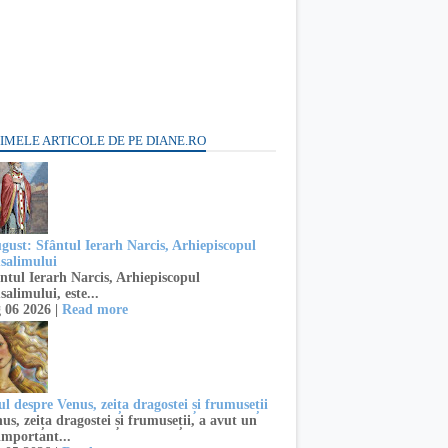
IMELE ARTICOLE DE PE DIANE.RO
ugust: Sfântul Ierarh Narcis, Arhiepiscopul
usalimului
ntul Ierarh Narcis, Arhiepiscopul
salimului, este...
 06 2026 |
Read more
l despre Venus, zeița dragostei și frumuseții
s, zeița dragostei și frumuseții, a avut un
important...