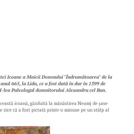
fintei Icoane a Maicii Domnului "Îndrumătoarea" de la
nul 665, la Lida, ce a fost dată în dar în 1399 de
II-lea Paleologul domnitorului Alexandru cel Bun.
, această icoană, găzduită la mănăstirea Neamț de șase
se zice că a fost pictată printr-o minune pe un stâlp al