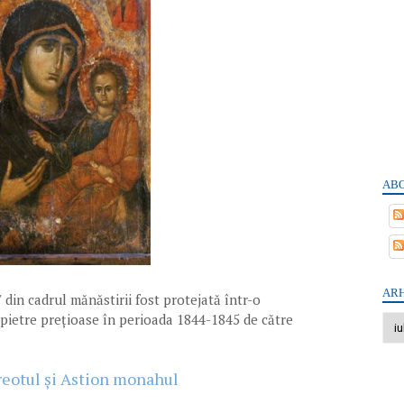
ABO
ARH
in cadrul mănăstirii fost protejată într-o
pietre prețioase în perioada 1844-1845 de către
preotul și Astion monahul