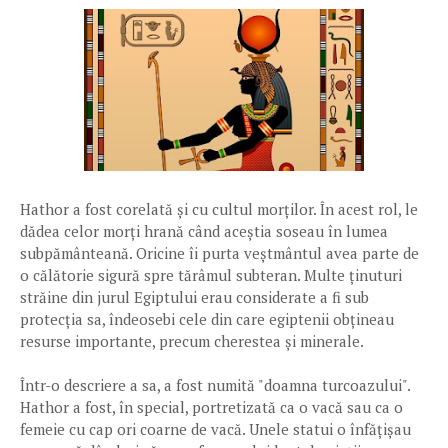
Hathor a fost corelată și cu cultul morților. În acest rol, le
dădea celor morți hrană când aceștia soseau în lumea
subpământeană. Oricine îi purta veștmântul avea parte de
o călătorie sigură spre tărâmul subteran. Multe ținuturi
străine din jurul Egiptului erau considerate a fi sub
protecția sa, îndeosebi cele din care egiptenii obțineau
resurse importante, precum cherestea și minerale.
Într-o descriere a sa, a fost numită "doamna turcoazului".
Hathor a fost, în special, portretizată ca o vacă sau ca o
femeie cu cap ori coarne de vacă. Unele statui o înfățișau