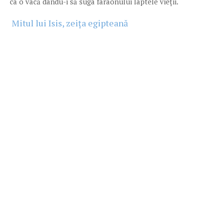
ca o vacă dându-i să suga faraonului laptele vieții.
Mitul lui Isis, zeița egipteană