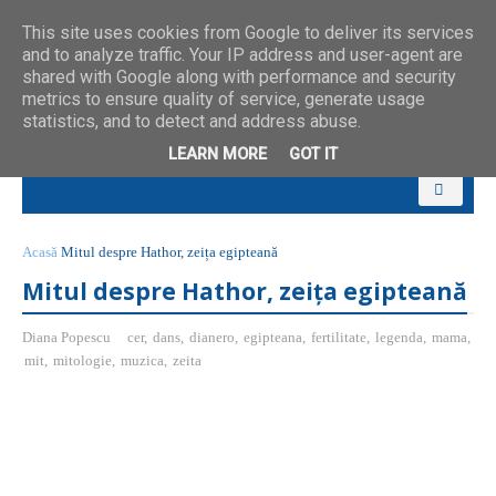
This site uses cookies from Google to deliver its services
and to analyze traffic. Your IP address and user-agent are
shared with Google along with performance and security
metrics to ensure quality of service, generate usage
statistics, and to detect and address abuse.
LEARN MORE
GOT IT
Acasă
Mitul despre Hathor, zeița egipteană
Mitul despre Hathor, zeița egipteană
Diana Popescu
cer
,
dans
,
dianero
,
egipteana
,
fertilitate
,
legenda
,
mama
,
mit
,
mitologie
,
muzica
,
zeita