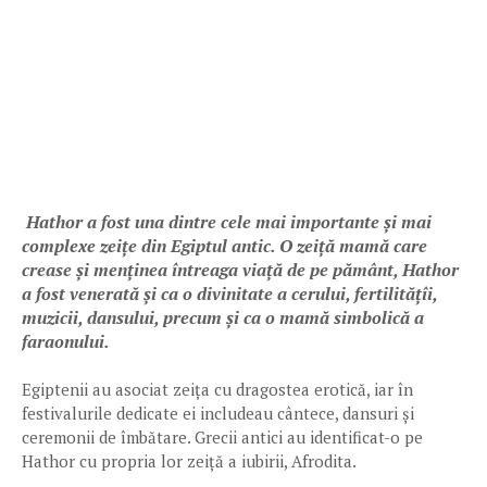
Hathor a fost una dintre cele mai importante și mai
complexe zeițe din Egiptul antic. O zeiță mamă care
crease și menținea întreaga viață de pe pământ, Hathor
a fost venerată și ca o divinitate a cerului, fertilitățîi,
muzicii, dansului, precum și ca o mamă simbolică a
faraonului.
Egiptenii au asociat zeița cu dragostea erotică, iar în
festivalurile dedicate ei includeau cântece, dansuri și
ceremonii de îmbătare. Grecii antici au identificat-o pe
Hathor cu propria lor zeiță a iubirii, Afrodita.