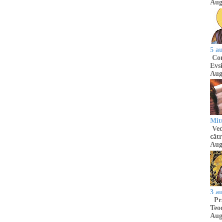
Aug
5 a
Com
Evsi
Aug
Mit
Ved
cătr
Aug
3 a
Pră
Teod
Aug