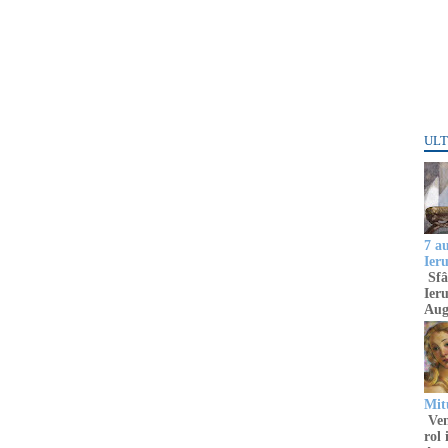
ULT
7 a
Ier
Sfâ
Ieru
Aug
Mitu
Venu
rol 