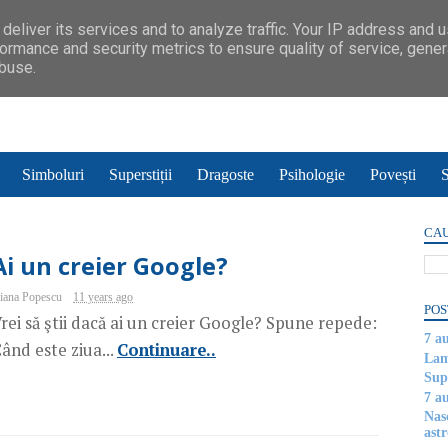
deliver its services and to analyze traffic. Your IP address and 
ormance and security metrics to ensure quality of service, gene
abuse.
Simboluri
Superstiții
Dragoste
Psihologie
Povești
S
CAU
Ai un creier Google?
iana Popescu
11 years ago
POS
rei să ştii dacă ai un creier Google? Spune repede:
7 a
ând este ziua...
Continuare..
Lam
Supe
7 a
Nas
astr