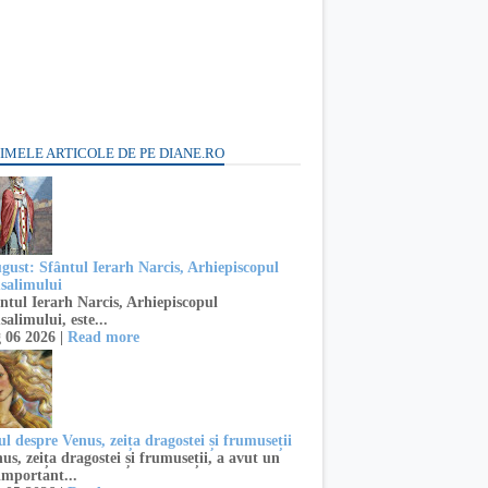
IMELE ARTICOLE DE PE DIANE.RO
ugust: Sfântul Ierarh Narcis, Arhiepiscopul
usalimului
ntul Ierarh Narcis, Arhiepiscopul
salimului, este...
 06 2026 |
Read more
l despre Venus, zeița dragostei și frumuseții
s, zeița dragostei și frumuseții, a avut un
important...