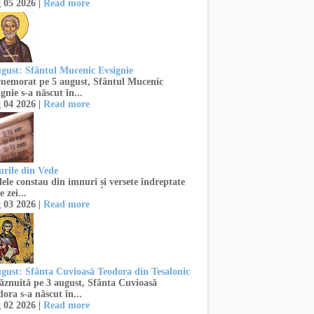
 05 2026 |
Read more
ugust: Sfântul Mucenic Evsignie
emorat pe 5 august, Sfântul Mucenic
gnie s-a născut în...
 04 2026 |
Read more
urile din Vede
ele constau din imnuri și versete îndreptate
e zei...
 03 2026 |
Read more
ugust: Sfânta Cuvioasă Teodora din Tesalonic
znuită pe 3 august, Sfânta Cuvioasă
ora s-a născut în...
 02 2026 |
Read more