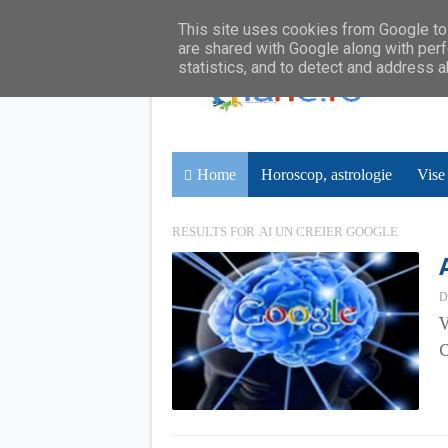
This site uses cookies from Google to 
are shared with Google along with perf
statistics, and to detect and address 
Home
Horoscop, astrologie
Vise
RESULTS FOR
AI UN CREIER GOOGLE
D
V
C