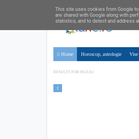
This site uses cookies from Google to 
are shared with Google along with perf
statistics, and to detect and address 
Home
Horoscop, astrologie
Vise
RESULTS FOR
BUZAU
1