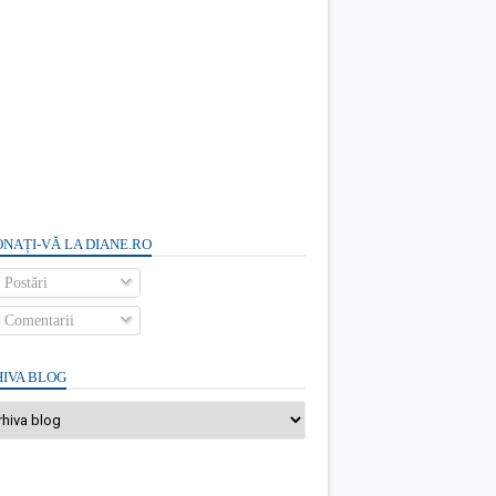
NAȚI-VĂ LA DIANE.RO
Postări
Comentarii
IVA BLOG