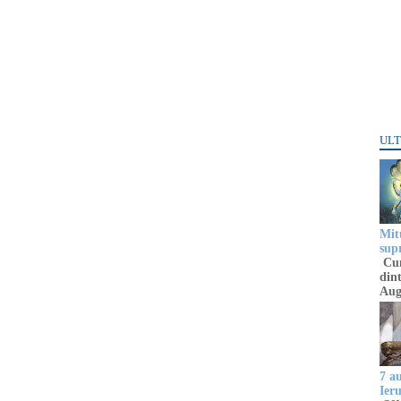
ULT
Mitu
sup
Cun
dint
Aug
7 a
Ier