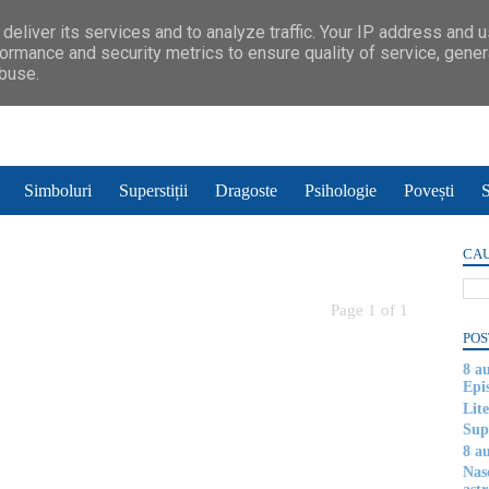
deliver its services and to analyze traffic. Your IP address and 
ormance and security metrics to ensure quality of service, gene
abuse.
Simboluri
Superstiții
Dragoste
Psihologie
Povești
S
CAU
Page 1 of 1
POS
8 a
Epi
Lite
Supe
8 au
Nas