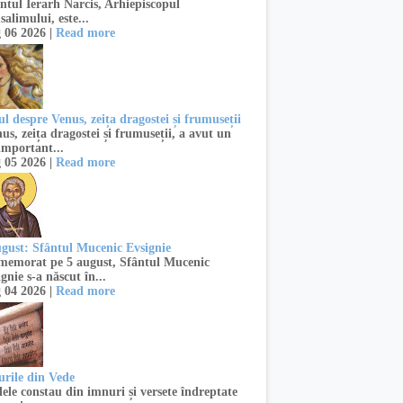
ntul Ierarh Narcis, Arhiepiscopul
salimului, este...
 06 2026 |
Read more
l despre Venus, zeița dragostei și frumuseții
s, zeița dragostei și frumuseții, a avut un
important...
 05 2026 |
Read more
ugust: Sfântul Mucenic Evsignie
emorat pe 5 august, Sfântul Mucenic
gnie s-a născut în...
 04 2026 |
Read more
urile din Vede
ele constau din imnuri și versete îndreptate