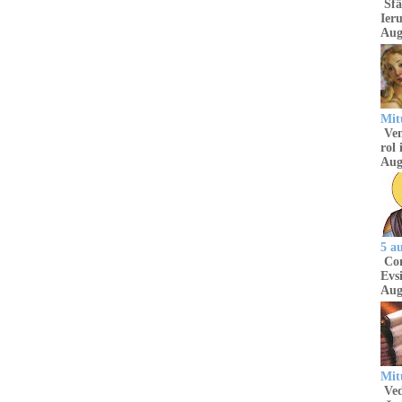
Sfâ
Ieru
Aug
Mitu
Venu
rol 
Aug
5 a
Com
Evsi
Aug
Mit
Ved