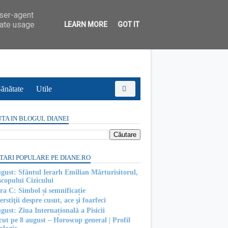
user-agent
rate usage
LEARN MORE
GOT IT
ănătate
Utile
TA IN BLOGUL DIANEI
TARI POPULARE PE DIANE.RO
ugust: Sfântul Ierarh Emilian Mărturisitorul,
scopului Cizicului
ra C: Simbol și semnificație
rstiţii despre cusut, ace şi foarfeci
gust: Ziua Internațională a Pisicii
cut pe 8 august – Horoscop general | Profil