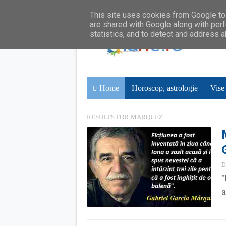
This site uses cookies from Google to 
are shared with Google along with perf
statistics, and to detect and address 
Home
Horoscop, astrologie
Vise
RESULTS FOR
MARQUEZ
D
"
a