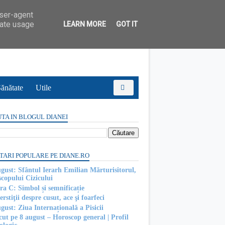
user-agent
rate usage
LEARN MORE
GOT IT
ănătate
Utile
TA IN BLOGUL DIANEI
TARI POPULARE PE DIANE.RO
ugust: Sfântul Ierarh Emilian Mărturisitorul,
scopului Cizicului
ra C: Simbol și semnificație
rstiţii despre cusut, ace şi foarfeci
gust: Ziua Internațională a Pisicii
cut pe 8 august – Horoscop general | Profil