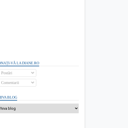
NAȚI-VĂ LA DIANE.RO
Postări
Comentarii
IVA BLOG