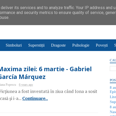
deliver its services and to analyze traffic. Your IP address and 
ormance and security metrics to ensure quality of service, gene
abuse.
Simboluri
Superstiții
Dragoste
Psihologie
Povești
S
CAU
Maxima zilei: 6 martie - Gabriel
García Márquez
POS
iana Popescu
6 years ago
8 a
Ficțiunea a fost inventată în ziua când Iona a sosit
Epi
Lite
casă și i-a...
Continuare..
Supe
8 au
Nas