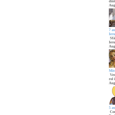
dint
Aug
7 a
Ier
Sfâ
Ieru
Aug
Mitu
Venu
rol 
Aug
5 a
Com