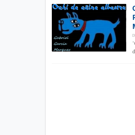
D
"
d