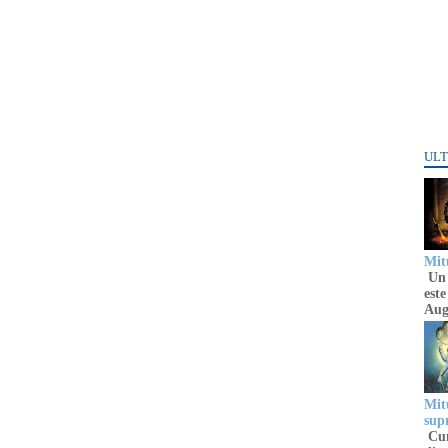
ULT
Mitu
Un 
este
Aug
Mitu
sup
Cun