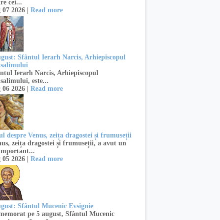
re cei...
 07 2026 |
Read more
ugust: Sfântul Ierarh Narcis, Arhiepiscopul
usalimului
ntul Ierarh Narcis, Arhiepiscopul
salimului, este...
 06 2026 |
Read more
l despre Venus, zeița dragostei și frumuseții
s, zeița dragostei și frumuseții, a avut un
important...
 05 2026 |
Read more
ugust: Sfântul Mucenic Evsignie
emorat pe 5 august, Sfântul Mucenic