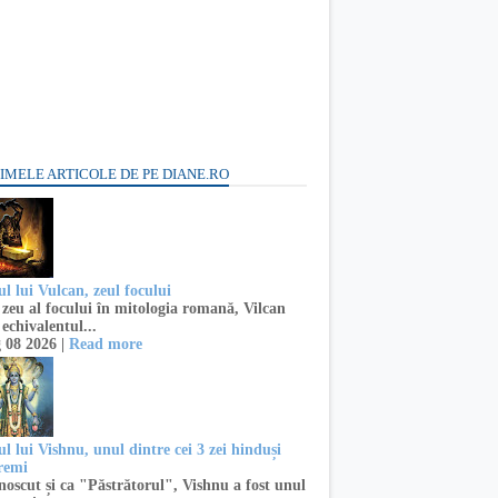
IMELE ARTICOLE DE PE DIANE.RO
l lui Vulcan, zeul focului
zeu al focului în mitologia romană, Vilcan
 echivalentul...
 08 2026 |
Read more
l lui Vishnu, unul dintre cei 3 zei hinduși
remi
oscut și ca "Păstrătorul", Vishnu a fost unul