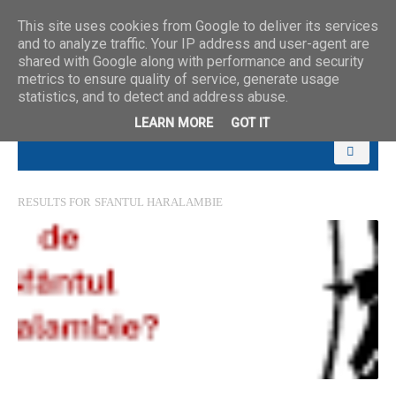
This site uses cookies from Google to deliver its services
and to analyze traffic. Your IP address and user-agent are
shared with Google along with performance and security
metrics to ensure quality of service, generate usage
statistics, and to detect and address abuse.
LEARN MORE
GOT IT
RESULTS FOR
SFANTUL HARALAMBIE