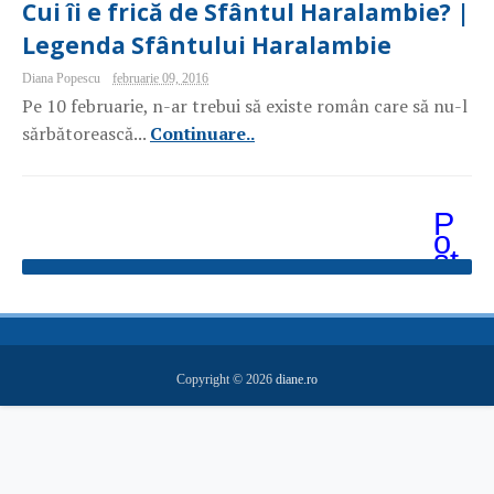
Cui îi e frică de Sfântul Haralambie? |
Legenda Sfântului Haralambie
Diana Popescu
februarie 09, 2016
Pe 10 februarie, n-ar trebui să existe român care să nu-l
sărbătorească...
Continuare..
P
o
st
ăr
i
m
ai
v
e
Copyright ©
2026
diane.ro
c
hi