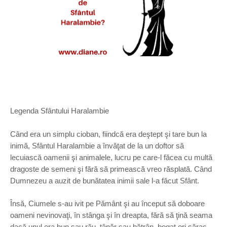
Legenda Sfântului Haralambie
Când era un simplu cioban, fiindcă era deştept şi tare bun la
inimă, Sfântul Haralambie a învăţat de la un doftor să
lecuiască oamenii şi animalele, lucru pe care-l făcea cu multă
dragoste de semeni şi fără să primească vreo răsplată. Când
Dumnezeu a auzit de bunătatea inimii sale l-a făcut Sfânt.
Însă, Ciumele s-au ivit pe Pământ şi au început să doboare
oameni nevinovaţi, în stânga şi în dreapta, fără să ţină seama
dacă unul era bun sau rău, tânăr sau bătrân, bogat ori sărac.