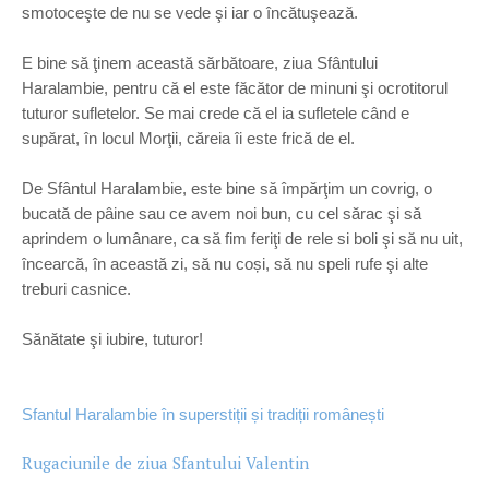
smotoceşte de nu se vede şi iar o încătuşează.
E bine să ţinem această sărbătoare, ziua Sfântului
Haralambie, pentru că el este făcător de minuni şi ocrotitorul
tuturor sufletelor. Se mai crede că el ia sufletele când e
supărat, în locul Morţii, căreia îi este frică de el.
De Sfântul Haralambie, este bine să împărţim un covrig, o
bucată de pâine sau ce avem noi bun, cu cel sărac şi să
aprindem o lumânare, ca să fim feriţi de rele si boli şi să nu uit,
încearcă, în această zi, să nu coși, să nu speli rufe şi alte
treburi casnice.
Sănătate şi iubire, tuturor!
Sfantul Haralambie în superstiții și tradiții românești
Rugaciunile de ziua Sfantului Valentin