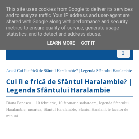
This site uses cookies from Google to deliver its services
and to analyze traffic. Your IP address and user-agent are
shared with Google along with performance and security
metrics to ensure quality of service, generate usage
statistics, and to detect and address abuse.
LEARN MORE
GOT IT
Acasă
Cui îi e frică de Sfântul Haralambie? | Legenda Sfântului Haralambie
Cui îi e frică de Sfântul Haralambie? |
Legenda Sfântului Haralambie
Diana Popescu
10 februarie
,
10 februarie sarbatoare
,
legenda Sfantului
Haralambie
,
moartea
,
Sfantul Haralambie
,
Sfantul Haralambie facator de
minuni