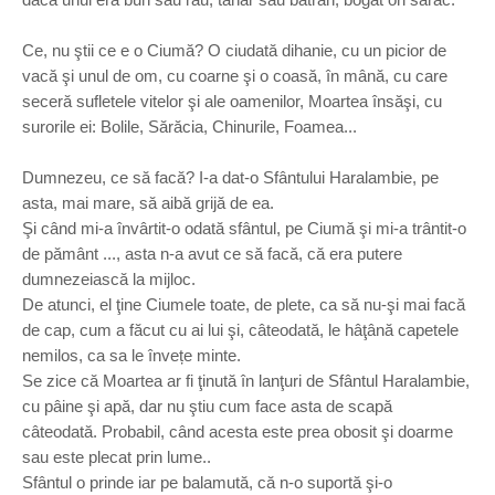
Ce, nu ştii ce e o Ciumă?
O ciudată dihanie, cu un picior de
vacă şi unul de om, cu coarne şi o coasă, în mână, cu care
seceră sufletele vitelor şi ale oamenilor, Moartea însăşi, cu
surorile ei: Bolile, Sărăcia, Chinurile, Foamea...
Dumnezeu, ce să facă? I-a dat-o Sfântului Haralambie, pe
asta, mai mare, să aibă grijă de ea.
Şi când mi-a învârtit-o odată sfântul, pe Ciumă şi mi-a trântit-o
de pământ ..., asta n-a avut ce să facă, că era putere
dumnezeiască la mijloc.
De atunci, el ţine Ciumele toate, de plete, ca să nu-şi mai facă
de cap, cum a făcut cu ai lui şi, câteodată, le hâţână capetele
nemilos, ca sa le învețe minte.
Se zice că Moartea ar fi ţinută în lanţuri de Sfântul Haralambie,
cu pâine şi apă, dar nu ştiu cum face asta de scapă
câteodată.
Probabil, când acesta este prea obosit şi doarme
sau este plecat prin lume..
Sfântul o prinde iar pe balamută, că n-o suportă şi-o