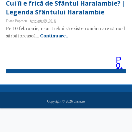
Cui îi e frică de Sfântul Haralambie? |
Legenda Sfântului Haralambie
Diana Popescu
februarie 09, 2016
Pe 10 februarie, n-ar trebui să existe român care să nu-l
sărbătorească...
Continuare..
P
o
st
ăr
i
m
ai
v
e
Copyright ©
2026
diane.ro
c
hi