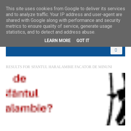
This site uses cookies from Google to deliver its services
and to analyze traffic. Your IP address and user-agent are
shared with Google along with performance and security
metrics to ensure quality of service, generate usage
statistics, and to detect and address abuse.
LEARN MORE
GOT IT
RESULTS FOR
SFANTUL HARALAMBIE FACATOR DE MINUNI