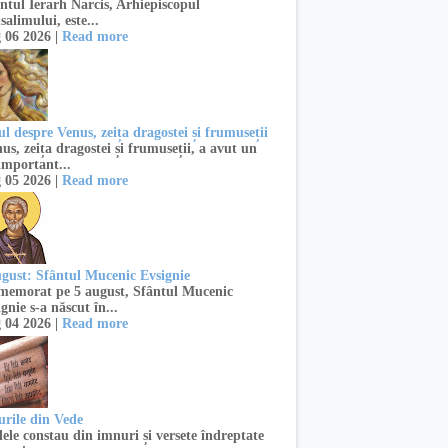
ntul Ierarh Narcis, Arhiepiscopul
salimului, este...
 06 2026 |
Read more
l despre Venus, zeița dragostei și frumuseții
s, zeița dragostei și frumuseții, a avut un
important...
 05 2026 |
Read more
ugust: Sfântul Mucenic Evsignie
emorat pe 5 august, Sfântul Mucenic
gnie s-a născut în...
 04 2026 |
Read more
urile din Vede
ele constau din imnuri și versete îndreptate