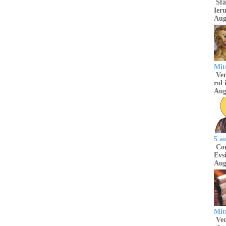
Sfâ
Ieru
Aug
Mitu
Venu
rol 
Aug
5 a
Com
Evsi
Aug
Mit
Ved