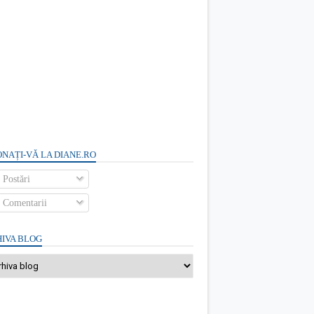
NAȚI-VĂ LA DIANE.RO
Postări
Comentarii
IVA BLOG