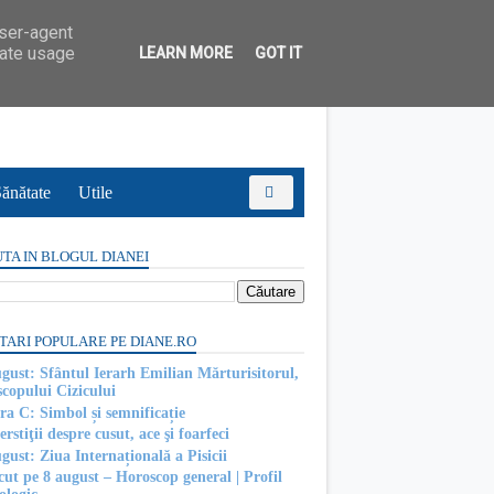
user-agent
rate usage
LEARN MORE
GOT IT
ănătate
Utile
TA IN BLOGUL DIANEI
TARI POPULARE PE DIANE.RO
ugust: Sfântul Ierarh Emilian Mărturisitorul,
scopului Cizicului
ra C: Simbol și semnificație
rstiţii despre cusut, ace şi foarfeci
gust: Ziua Internațională a Pisicii
cut pe 8 august – Horoscop general | Profil