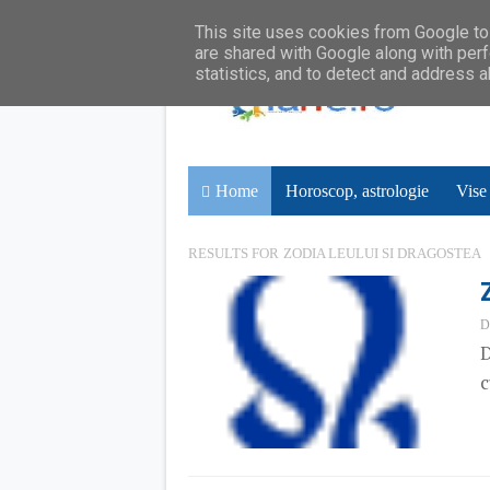
This site uses cookies from Google to 
are shared with Google along with perf
statistics, and to detect and address 
Home
Horoscop, astrologie
Vise
RESULTS FOR
ZODIA LEULUI SI DRAGOSTEA
D
D
c