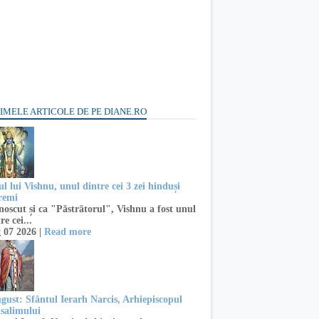
IMELE ARTICOLE DE PE DIANE.RO
l lui Vishnu, unul dintre cei 3 zei hinduși
remi
oscut și ca "Păstrătorul", Vishnu a fost unul
re cei...
 07 2026 |
Read more
ugust: Sfântul Ierarh Narcis, Arhiepiscopul
usalimului