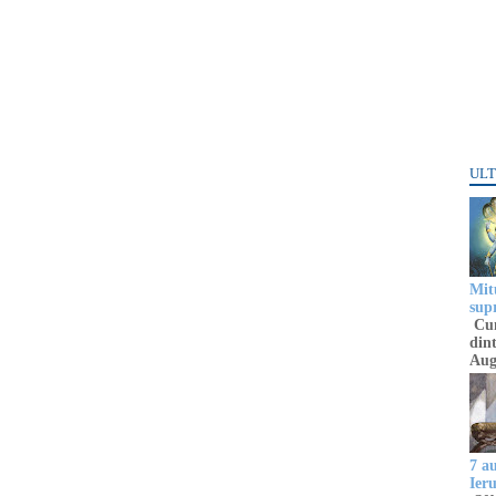
ULT
Mitu
sup
Cun
dint
Aug
7 a
Ier