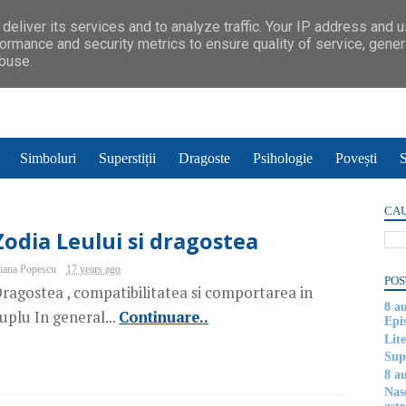
deliver its services and to analyze traffic. Your IP address and 
ormance and security metrics to ensure quality of service, gene
abuse.
Simboluri
Superstiții
Dragoste
Psihologie
Povești
S
CAU
Zodia Leului si dragostea
iana Popescu
17 years ago
POS
ragostea , compatibilitatea si comportarea in
8 a
uplu In general...
Continuare..
Epi
Lite
Supe
8 au
Nas