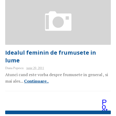
Idealul feminin de frumusete in
lume
Diana Popescu
iunie 20, 2011
Atunci cand este vorba despre frumusete in general , si
mai ales...
Continuare..
P
o
st
ăr