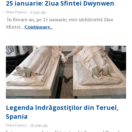
25 ianuarie: Ziua Sfintei Dwynwen
Diana Popescu
4 years ago
În fiecare an, pe 25 ianuarie, este sărbătorită Ziua
Sfintei...
Continuare..
Legenda îndrăgostiţilor din Teruel,
Spania
Diana Popescu
10 years ago