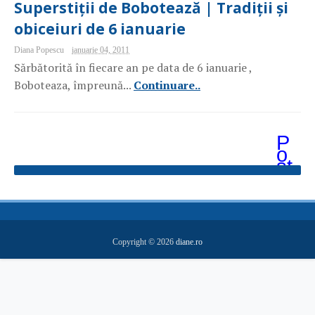
Superstiții de Bobotează | Tradiții și
obiceiuri de 6 ianuarie
Diana Popescu
ianuarie 04, 2011
Sărbătorită în fiecare an pe data de 6 ianuarie ,
Boboteaza, împreună...
Continuare..
P
o
st
ăr
i
m
ai
v
e
Copyright ©
2026
diane.ro
c
hi