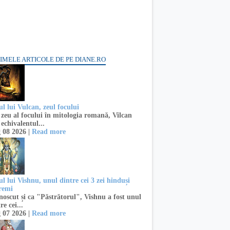
IMELE ARTICOLE DE PE DIANE.RO
l lui Vulcan, zeul focului
zeu al focului în mitologia romană, Vilcan
 echivalentul...
 08 2026 |
Read more
l lui Vishnu, unul dintre cei 3 zei hinduși
remi
oscut și ca "Păstrătorul", Vishnu a fost unul
re cei...
 07 2026 |
Read more