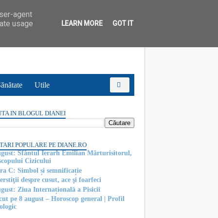
user-agent
rate usage
LEARN MORE
GOT IT
ănătate
Utile
TA IN BLOGUL DIANEI
TARI POPULARE PE DIANE.RO
ugust: Sfântul Ierarh Emilian Mărturisitorul,
scopului Cizicului
ra C: Simbol și semnificație
rstiţii despre cusut, ace şi foarfeci
gust: Ziua Internațională a Pisicii
cut pe 8 august – Horoscop general | Profil
ologic