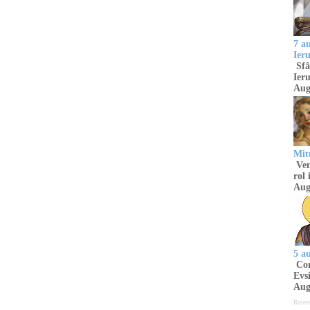
7 a
Ier
Sfâ
Ieru
Aug
Mitu
Venu
rol 
Aug
5 a
Com
Evsi
Aug
Recen