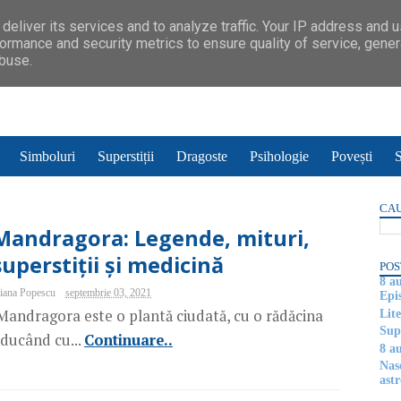
deliver its services and to analyze traffic. Your IP address and 
ormance and security metrics to ensure quality of service, gene
abuse.
Simboluri
Superstiții
Dragoste
Psihologie
Povești
S
CAU
Mandragora: Legende, mituri,
superstiții și medicină
POS
8 a
iana Popescu
septembrie 03, 2021
Epi
andragora este o plantă ciudată, cu o rădăcina
Lite
Supe
ducând cu...
Continuare..
8 au
Nas
astr