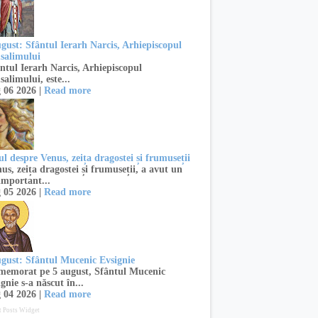
ugust: Sfântul Ierarh Narcis, Arhiepiscopul
usalimului
ntul Ierarh Narcis, Arhiepiscopul
salimului, este...
 06 2026 |
Read more
l despre Venus, zeița dragostei și frumuseții
s, zeița dragostei și frumuseții, a avut un
important...
 05 2026 |
Read more
ugust: Sfântul Mucenic Evsignie
emorat pe 5 august, Sfântul Mucenic
gnie s-a născut în...
 04 2026 |
Read more
t Posts Widget