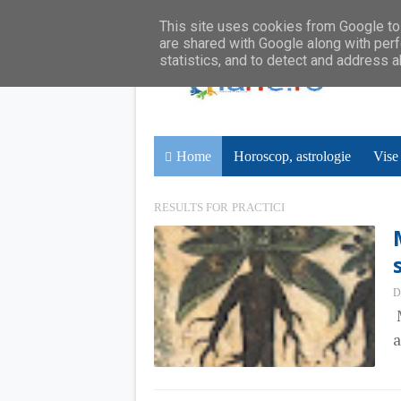
This site uses cookies from Google to 
are shared with Google along with perf
statistics, and to detect and address 
Home
Horoscop, astrologie
Vise
RESULTS FOR
PRACTICI
D
M
a