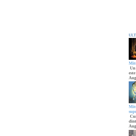
ULT
Mitu
Un 
este
Aug
Mitu
sup
Cun
dint
Aug