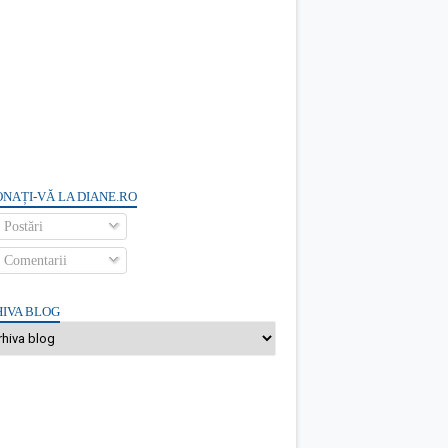
NAȚI-VĂ LA DIANE.RO
Postări
Comentarii
IVA BLOG