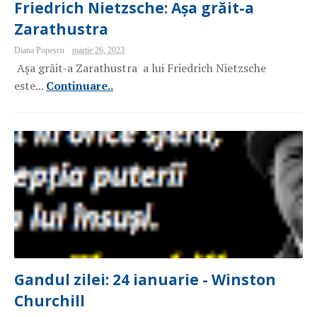
Friedrich Nietzsche: Așa grăit-a
Zarathustra
Diana Popescu
martie 26, 2023
Așa grăit-a Zarathustra a lui Friedrich Nietzsche
este...
Continuare..
Gandul zilei: 24 ianuarie - Winston
Churchill