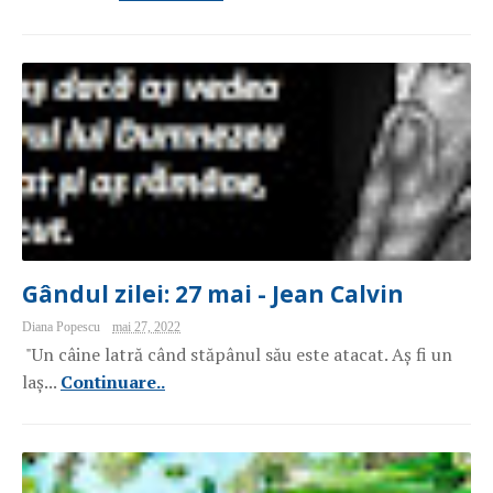
Gândul zilei: 27 mai - Jean Calvin
Diana Popescu
mai 27, 2022
"Un câine latră când stăpânul său este atacat. Aș fi un
laș...
Continuare..