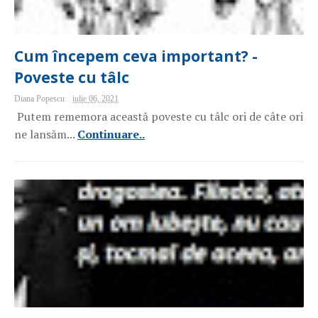
Cum începem ceva important? -
Poveste cu tâlc
Diana Popescu
iulie 06, 2021
Putem rememora această poveste cu tâlc ori de câte ori
ne lansăm...
Continuare..