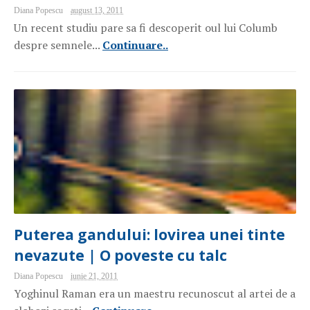
Diana Popescu
august 13, 2011
Un recent studiu pare sa fi descoperit oul lui Columb
despre semnele...
Continuare..
Puterea gandului: lovirea unei tinte
nevazute | O poveste cu talc
Diana Popescu
iunie 21, 2011
Yoghinul Raman era un maestru recunoscut al artei de a