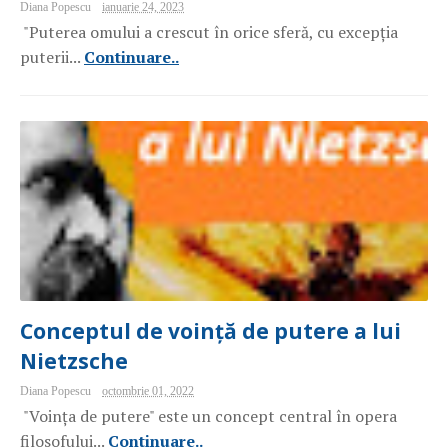
Diana Popescu
ianuarie 24, 2023
"Puterea omului a crescut în orice sferă, cu excepția
puterii...
Continuare..
Conceptul de voință de putere a lui
Nietzsche
Diana Popescu
octombrie 01, 2022
"Voința de putere" este un concept central în opera
filosofului...
Continuare..