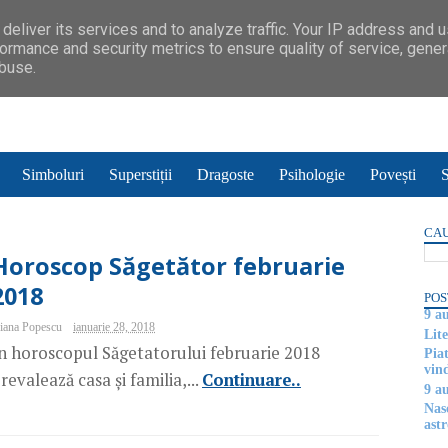
deliver its services and to analyze traffic. Your IP address and 
ormance and security metrics to ensure quality of service, gene
abuse.
Simboluri
Superstiții
Dragoste
Psihologie
Povești
S
CAU
Horoscop Săgetător februarie
2018
POS
9 a
iana Popescu
ianuarie 28, 2018
Lite
n horoscopul Săgetatorului februarie 2018
Piat
vin
revalează casa și familia,...
Continuare..
9 a
Nas
astr