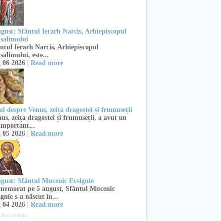
ugust: Sfântul Ierarh Narcis, Arhiepiscopul
usalimului
ntul Ierarh Narcis, Arhiepiscopul
salimului, este...
 06 2026 |
Read more
l despre Venus, zeița dragostei și frumuseții
s, zeița dragostei și frumuseții, a avut un
important...
 05 2026 |
Read more
ugust: Sfântul Mucenic Evsignie
emorat pe 5 august, Sfântul Mucenic
gnie s-a născut în...
 04 2026 |
Read more
t Posts Widget