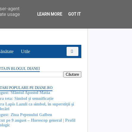
user-agent
rate usage
LEARN MORE
GOT IT
ănătate
Utile
TA IN BLOGUL DIANEI
TARI POPULARE PE DIANE.RO
ugust: Sfântul Apostol Matia
ra teta: Simbol și semnificație
ra Lapis Lazuli ca simbol, în superstiţii şi
decări
ugust: Ziua Pepenului Galben
cut pe 9 august – Horoscop general | Profil
ologic