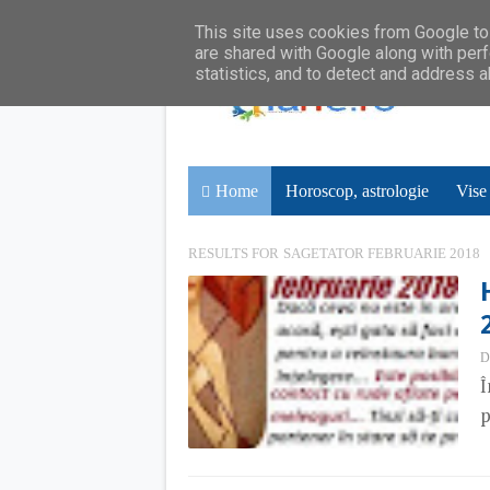
This site uses cookies from Google to 
are shared with Google along with perf
statistics, and to detect and address 
Home
Horoscop, astrologie
Vise
RESULTS FOR
SAGETATOR FEBRUARIE 2018
D
Î
p