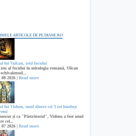
IMELE ARTICOLE DE PE DIANE.RO
l lui Vulcan, zeul focului
zeu al focului în mitologia romană, Vilcan
 echivalentul...
 08 2026 |
Read more
l lui Vishnu, unul dintre cei 3 zei hinduși
remi
oscut și ca "Păstrătorul", Vishnu a fost unul
re cei...
 07 2026 |
Read more