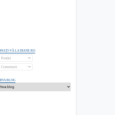
NAȚI-VĂ LA DIANE.RO
Postări
Comentarii
IVA BLOG