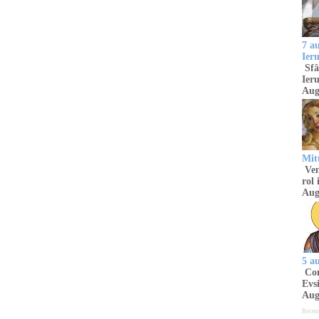
7 a
Ier
Sfâ
Ieru
Aug
Mitu
Venu
rol 
Aug
5 a
Com
Evsi
Aug
Recen