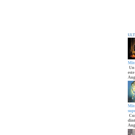
ULT
Mitu
Un 
este
Aug
Mitu
sup
Cun
dint
Aug