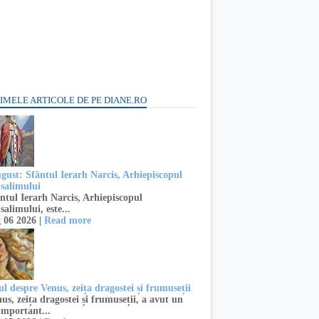
IMELE ARTICOLE DE PE DIANE.RO
ugust: Sfântul Ierarh Narcis, Arhiepiscopul
usalimului
ntul Ierarh Narcis, Arhiepiscopul
salimului, este...
 06 2026 |
Read more
l despre Venus, zeița dragostei și frumuseții
s, zeița dragostei și frumuseții, a avut un
important...