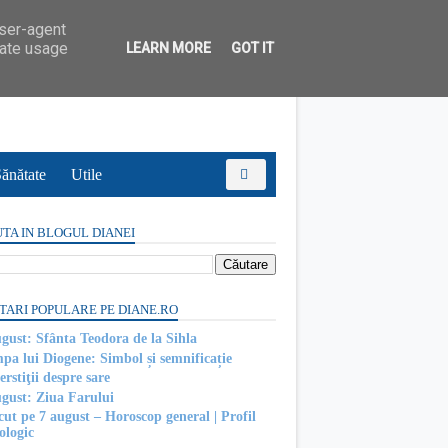
user-agent
rate usage
LEARN MORE
GOT IT
ănătate
Utile
TA IN BLOGUL DIANEI
TARI POPULARE PE DIANE.RO
ugust: Sfânta Teodora de la Sihla
pa lui Diogene: Simbol și semnificație
rstiţii despre sare
ugust: Ziua Farului
cut pe 7 august – Horoscop general | Profil
ologic