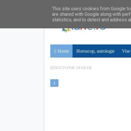
This site uses cookies from Google to 
are shared with Google along with perf
statistics, and to detect and address 
Home
Horoscop, astrologie
Vise
RESULTS FOR
TRAILER
1