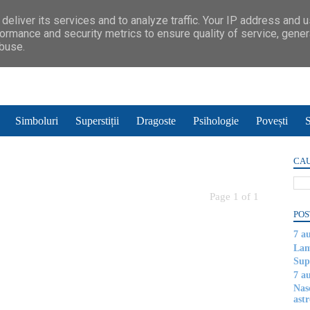
deliver its services and to analyze traffic. Your IP address and 
ormance and security metrics to ensure quality of service, gene
abuse.
Simboluri
Superstiții
Dragoste
Psihologie
Povești
S
CAU
Page 1 of 1
POS
7 a
Lam
Supe
7 a
Nas
astr