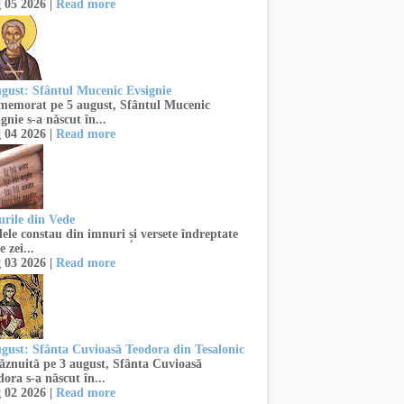
 05 2026 |
Read more
ugust: Sfântul Mucenic Evsignie
emorat pe 5 august, Sfântul Mucenic
gnie s-a născut în...
 04 2026 |
Read more
urile din Vede
ele constau din imnuri și versete îndreptate
e zei...
 03 2026 |
Read more
ugust: Sfânta Cuvioasă Teodora din Tesalonic
znuită pe 3 august, Sfânta Cuvioasă
ora s-a născut în...
 02 2026 |
Read more