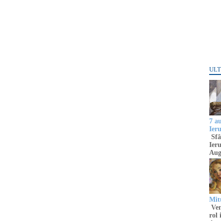
ULT
7 a
Ier
Sfâ
Ieru
Aug
Mitu
Venu
rol 