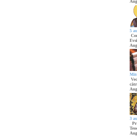
Aug
5 a
Com
Evsi
Aug
Mit
Ved
cătr
Aug
3 a
Pră
Teod
Aug