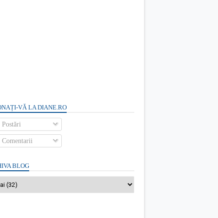
NAȚI-VĂ LA DIANE.RO
Postări
Comentarii
IVA BLOG