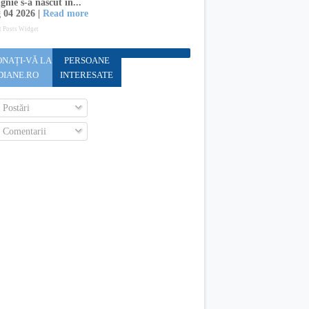
gnie s-a născut în...
 04 2026 |
Read more
t Posts Widget
NAȚI-VĂ LA
PERSOANE
DIANE.RO
INTERESATE
Postări
Comentarii