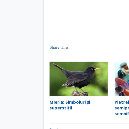
Share This:
Mierla: Simboluri și
Pietre
superstiții
semipr
semnif