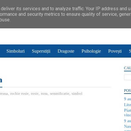
deliver its services and to analyze traffic. Your IP address and 
ormance and security metrics to ensure quality of service, gene
abuse.
Simboluri
Superstiții
Dragoste
Psihologie
Povești
S
CAU
a
POS
reasa
,
rochie rosie
,
rosie
,
rosu
,
semnificatie
,
simbol
9 a
Lite
Piat
vin
9 a
Nas