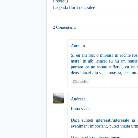
Previous
Legenda florii de azalee
2 Comentarii:
Anonim
Si eu am fost o mireasa in rochie ros
mare" in alb...sincer eu nu am reusit
purtam ce ne spune sufletul, cu ce
deosebita zi din viata noastra, deci nu a
Răspundeți
Andreea
Buna seara,
Daca sunteti interesati/interesate sa
eveniment important, puteti vizita urm
O seara placuta in continuare!