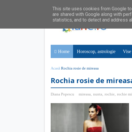
This site uses cookies from Google to 
are shared with Google along with perf
statistics, and to detect and address 
Home
Horoscop, astrologie
Vise
Acasă
Rochia rosie de mireasa
Rochia rosie de mireas
Diana Popescu
mireasa
,
nunta
,
rochie
,
rochie mi