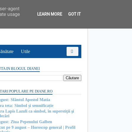
user-agent
rate usage
LEARN MORE
GOT IT
ănătate
Utile
TA IN BLOGUL DIANEI
TARI POPULARE PE DIANE.RO
ugust: Sfântul Apostol Matia
ra teta: Simbol și semnificație
ra Lapis Lazuli ca simbol, în superstiţii şi
decări
ugust: Ziua Pepenului Galben
cut pe 9 august – Horoscop general | Profil