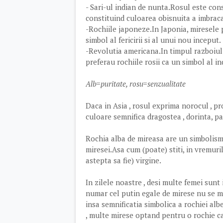
- Sari-ul indian de nunta.Rosul este consi
constituind culoarea obisnuita a imbraca
-Rochiile japoneze.In Japonia, miresele p
simbol al fericirii si al unui nou inceput.
-Revolutia americana.In timpul razboiul
preferau rochiile rosii ca un simbol al i
Alb=puritate, rosu=senzualitate
Daca in Asia , rosul exprima norocul , pro
culoare semnifica dragostea , dorinta, p
Rochia alba de mireasa are un simbolism e
miresei.Asa cum (poate) stiti, in vremuril
astepta sa fie) virgine.
In zilele noastre , desi multe femei sunt 
numar cel putin egale de mirese nu se ma
insa semnificatia simbolica a rochiei alb
, multe mirese optand pentru o rochie ca