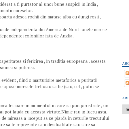
derat a fi purtator al unor bune auspicii in India ,
mintii mireselor.
oarta adesea rochii din matase alba cu dungi rosii ,
ui de independenta din America de Nord , unele mirese
ndependentei coloniilor fata de Anglia.
speritatea si fericirea , in traditia europeana , aceasta
ABO
asiunea si puterea.
vident , fiind o marturisire metaforica a puritatii
e apuse miresele trebuiau sa fie (sau, cel , putin se
ARH
inca fecioare in momentul in care isi pun pirostriile , un
i pot lauda cu aceasta virtute.Nimic rau in lucru asta,
e de mireasa a inceput sa se piarda in ceturile trecutului
re sa le reprezinte ca individualitate sau care sa