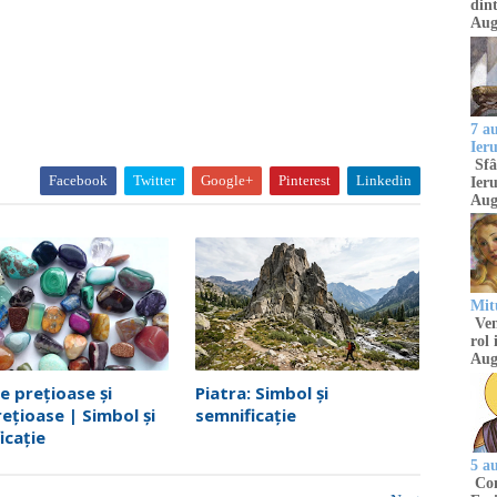
dint
Aug
7 a
Ier
Sfâ
Facebook
Twitter
Google+
Pinterest
Linkedin
Ieru
Aug
Mitu
Venu
rol 
Aug
le prețioase și
Piatra: Simbol și
ețioase | Simbol și
semnificație
icație
5 a
Com