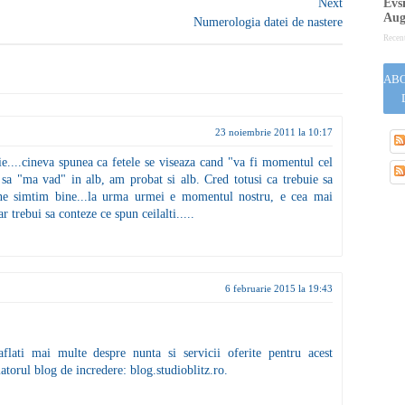
Evsi
Next
Aug
Numerologia datei de nastere
Recen
ABO
23 noiembrie 2011 la 10:17
ie....cineva spunea ca fetele se viseaza cand "va fi momentul cel
 sa "ma vad" in alb, am probat si alb. Cred totusi ca trebuie sa
 ne simtim bine...la urma urmei e momentul nostru, e cea mai
r trebui sa conteze ce spun ceilalti.....
6 februarie 2015 la 19:43
 aflati mai multe despre nunta si servicii oferite pentru acest
atorul blog de incredere: blog.studioblitz.ro.