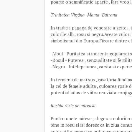
poarte o semnificatie aparte , fara vreo l
Trinitatea Virgina- Mama- Batrana
In traditia pagana de venerare a zeitei 
culorile alb , rosu si negru.Aceste culor
simbolismul din Europa.Fiecare dintre el
-Albul - Puritatea si inocenta copilariei si
-Rosul - Puterea , senzualitate si fertilit
-Negru - Intelepciunea, varsta si experie
In termenii de mai sus , casatoria fiind 
la cel de femeie adulta , culoarea rosie
potential adus de viitoarea viata conjug
Rochia rosie de mireasa
Pentru unele mirese , alegerea culorii ros
bine in rosu si isi doresc ca in ziua cunun
culori.Alte mirese se hotarasc asupra ros