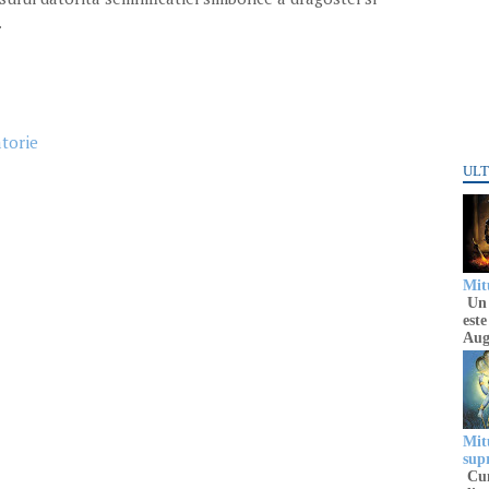
.
atorie
ULT
Mitu
Un 
este
Aug
Mitu
sup
Cun