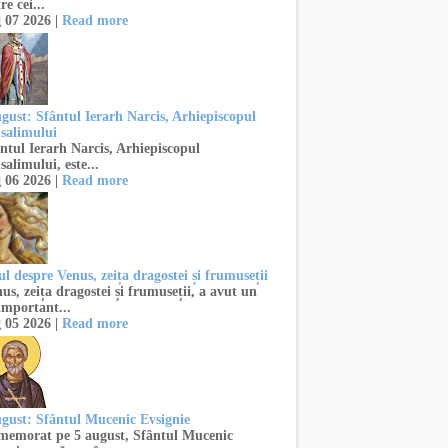
re cei...
 07 2026 |
Read more
ugust: Sfântul Ierarh Narcis, Arhiepiscopul
usalimului
ntul Ierarh Narcis, Arhiepiscopul
salimului, este...
 06 2026 |
Read more
l despre Venus, zeița dragostei și frumuseții
s, zeița dragostei și frumuseții, a avut un
important...
 05 2026 |
Read more
ugust: Sfântul Mucenic Evsignie
emorat pe 5 august, Sfântul Mucenic