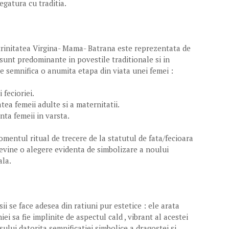
egatura cu traditia.
, trinitatea Virgina- Mama- Batrana este reprezentata de
i sunt predominante in povestile traditionale si in
e semnifica o anumita etapa din viata unei femei :
 fecioriei.
atea femeii adulte si a maternitatii.
nta femeii in varsta.
momentul ritual de trecere de la statutul de fata/fecioara
 devine o alegere evidenta de simbolizare a noului
ala.
ii se face adesea din ratiuni pur estetice : ele arata
iei sa fie implinite de aspectul cald , vibrant al acestei
ului datorita semnificatiei simbolice a dragostei si