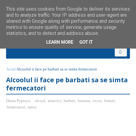
This site uses cookies from Google to deliver its services
and to analyze traffic. Your IP address and user-agent are
shared with Google along with performance and security
metrics to ensure quality of service, generate usage
statistics, and to detect and address abuse.
LEARN MORE
GOT IT
Acasă
Alcoolul ii face pe barbati sa se simta fermecatori
Alcoolul ii face pe barbati sa se simta
fermecatori
Diana Popescu
alcool
,
atractivi
,
barbati
,
bautura
,
exces
,
femeie
,
fermecatori
,
satira