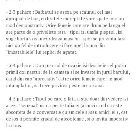
- 2-3 pahare : Barbatul se aseza pe scaunul cel mai
apropiat de bar , cu bratele indreptate spre spate intr-un
mod demonstrativ. Orice femeie care are drum pe langa el
are parte de o priveliste rara : tipul isi umfla pieptul , isi
suge burta si isi incordeaza muschii , apoi se prezinta fara
nici un fel de introducere si face apel la una din
"imbatabilele" lui replici de agatat.
- 3-4 pahare : Don Juan-ul de ocazie isi descheie cel putin
primii doi nasturi de la camasa si se invarte in jurul barului ,
dand din cap "apreciativ" catre orice femeie care , in mod
intamplator , isi trece privirea peste acea zona.
- 4-5 pahare : Tipul pe care o fata il stie doar din vedere isi
aseza "senzual" mana peste talia ei (atunci cand ea este
absorbita de o conversatie cu amicele si/sau amicii ei ) , cat
de jos ii permite gradul de alcoolemie , si o invita imperativ
la dans.