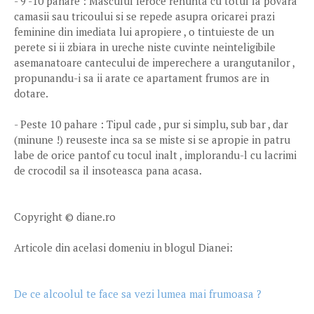
- 9 -10 pahare : Masculul feroce renunta cu totul la povara
camasii sau tricoului si se repede asupra oricarei prazi
feminine din imediata lui apropiere , o tintuieste de un
perete si ii zbiara in ureche niste cuvinte neinteligibile
asemanatoare cantecului de imperechere a urangutanilor ,
propunandu-i sa ii arate ce apartament frumos are in
dotare.
- Peste 10 pahare : Tipul cade , pur si simplu, sub bar , dar
(minune !) reuseste inca sa se miste si se apropie in patru
labe de orice pantof cu tocul inalt , implorandu-l cu lacrimi
de crocodil sa il insoteasca pana acasa.
Copyright © diane.ro
Articole din acelasi domeniu in blogul Dianei:
De ce alcoolul te face sa vezi lumea mai frumoasa ?