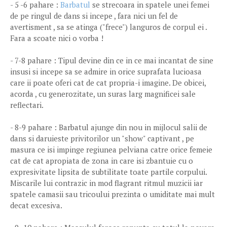
- 5 -6 pahare :
Barbatul
se strecoara in spatele unei femei
de pe ringul de dans si incepe , fara nici un fel de
avertisment , sa se atinga ("frece") languros de corpul ei .
Fara a scoate nici o vorba !
- 7-8 pahare : Tipul devine din ce in ce mai incantat de sine
insusi si incepe sa se admire in orice suprafata lucioasa
care ii poate oferi cat de cat propria-i imagine. De obicei,
acorda , cu generozitate, un suras larg magnificei sale
reflectari.
- 8-9 pahare : Barbatul ajunge din nou in mijlocul salii de
dans si daruieste privitorilor un "show" captivant , pe
masura ce isi impinge regiunea pelviana catre orice femeie
cat de cat apropiata de zona in care isi zbantuie cu o
expresivitate lipsita de subtilitate toate partile corpului.
Miscarile lui contrazic in mod flagrant ritmul muzicii iar
spatele camasii sau tricoului prezinta o umiditate mai mult
decat excesiva.