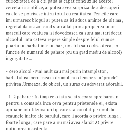
curiozitatea de a citi pana la capat concluziile acestei
cercetari stiintifice, ai putea avea surpriza de a descoperi
ca ele se potrivesc intru totul cu realitatea. Femeile care
imi urmaresc blogul ar putea sa isi aduca aminte de ultima ,
regretabila ocazie cand s-au aflat prin apropierea unor
masculi care voaiu sa isi dovedeasca ca sunt mai tari decat
alcoolul. Iata cateva repere simple despre felul cum se
poarta un barbat intr-un bar , un club sau o discoteca , in
functie de numarul de pahare (cu un grad mediu de alcool)
ingurgitate ...
- Zero alcool - Mai mult sau mai putin intamplator ,
barbatul isi incruciseaza drumul cu o femeie si ii "prinde"
privirea .Urmeaza, de obicei , un suras cu adevarat adorabil.
- 1 -2 pahare : In timp ce o fata se strecoara spre barman
pentru a comanda inca ceva pentru prietenele ei , exista
aproape intotdeuna un tip care sta cocotat pe unul din
scaunele inalte ale barului , care ii acorda o privire lunga ,
foarte lunga , care pare a nu mai avea sfarsit .O privire
putin prea insistenta.