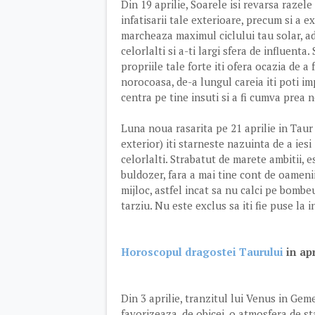
Din 19 aprilie, Soarele isi revarsa razele 
infatisarii tale exterioare, precum si a e
marcheaza maximul ciclului tau solar, ad
celorlalti si a-ti largi sfera de influenta
propriile tale forte iti ofera ocazia de a
norocoasa, de-a lungul careia iti poti im
centra pe tine insuti si a fi cumva prea ne
Luna noua rasarita pe 21 aprilie in Taur s
exterior) iti starneste nazuinta de a iesi 
celorlalti. Strabatut de marete ambitii, e
buldozer, fara a mai tine cont de oamenii
mijloc, astfel incat sa nu calci pe bombe
tarziu. Nu este exclus sa iti fie puse la in
Horoscopul
dragostei Taurului
in apr
Din 3 aprilie, tranzitul lui Venus in Gem
favorizeaza, de obicei, o atmosfera de sta