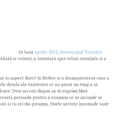
In luna
aprilie 2012
,
horoscopul Taurului
atii si vointei, a orientarii spre teluri esentiale si a
ur in aspect direct in Berbec si a douasprezecea casa a
le detalii ale existentei ce au parut un timp a se
are. Desi nu esti dispus sa iti exprimi liber
 aceasta perioada pentru a examina ce se ascunde in
suti si cu cei din preajma. Unele secrete incomode sunt