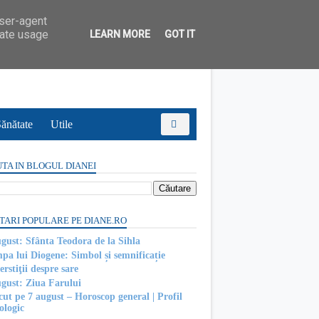
user-agent
rate usage
LEARN MORE
GOT IT
ănătate
Utile
TA IN BLOGUL DIANEI
TARI POPULARE PE DIANE.RO
ugust: Sfânta Teodora de la Sihla
pa lui Diogene: Simbol și semnificație
rstiţii despre sare
ugust: Ziua Farului
cut pe 7 august – Horoscop general | Profil
ologic