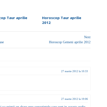
op Taur aprilie
Horoscop Taur aprilie
2012
Next
oase
Horoscop Gemeni aprilie 2012
27 martie 2012 la 10:33
27 martie 2012 la 19:06
 si va primii un share spre cunostintele care sunt in aceasta zodie.