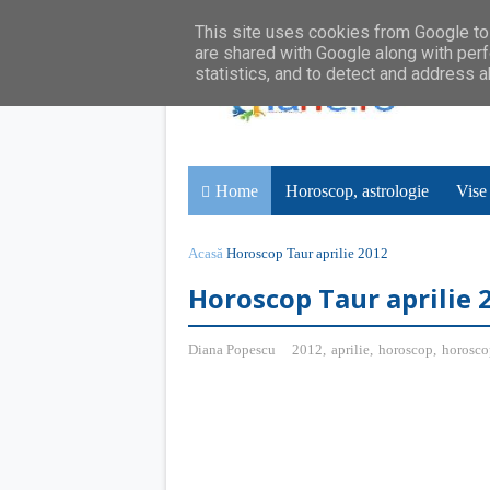
This site uses cookies from Google to 
are shared with Google along with perf
statistics, and to detect and address 
Home
Horoscop, astrologie
Vise
Acasă
Horoscop Taur aprilie 2012
Horoscop Taur aprilie 
Diana Popescu
2012
,
aprilie
,
horoscop
,
horoscop