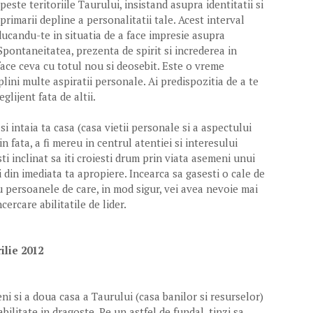
peste teritoriile Taurului, insistand asupra identitatii si
xprimarii depline a personalitatii tale. Acest interval
ucandu-te in situatia de a face impresie asupra
. Spontaneitatea, prezenta de spirit si increderea in
 face ceva cu totul nou si deosebit. Este o vreme
plini multe aspiratii personale. Ai predispozitia de a te
glijent fata de altii.
i intaia ta casa (casa vietii personale si a aspectului
in fata, a fi mereu in centrul atentiei si interesului
sti inclinat sa iti croiesti drum prin viata asemeni unui
 din imediata ta apropiere. Incearca sa gasesti o cale de
u persoanele de care, in mod sigur, vei avea nevoie mai
cercare abilitatile de lider.
ilie 2012
eni si a doua casa a Taurului (casa banilor si resurselor)
bilitate in dragoste. Pe un astfel de fundal, tinzi sa