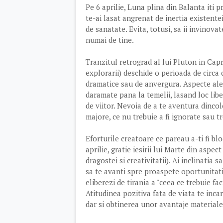
Pe 6 aprilie, Luna plina din Balanta iti 
te-ai lasat angrenat de inertia existentei
de sanatate. Evita, totusi, sa ii invinova
numai de tine.
Tranzitul retrograd al lui Pluton in Capr
explorarii) deschide o perioada de circa 
dramatice sau de anvergura. Aspecte ale 
daramate pana la temelii, lasand loc libe
de viitor. Nevoia de a te aventura dinco
majore, ce nu trebuie a fi ignorate sau t
Eforturile creatoare ce pareau a-ti fi bl
aprilie, gratie iesirii lui Marte din aspe
dragostei si creativitatii). Ai inclinatia 
sa te avanti spre proaspete oportunitati. 
eliberezi de tirania a "ceea ce trebuie fa
Atitudinea pozitiva fata de viata te inca
dar si obtinerea unor avantaje materiale