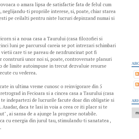
provoaca o amara lipsa de satisfactie fata de felul cum
, neglijandu-ti propriile interese, si, poate, chiar starea
testi pe ceilalti pentru niste lucruri depinzand numai si
icorn si a noua casa a Taurului (casa filozofiei si
cinci luni pe parcursul careia se pot intrezari schimbari
vietii care ti se pareau de nezdruncinat pot fi
r construrii unor noi si, poate, controversate planuri
ABO
lo de limite autoimpuse in trecut dezvaluie resurse
recute cu vederea.
ocate in ultima vreme cunosc o reinvigorare din 5
ct retrograd in Fecioara si a cincea casa a Taurului (casa
sa te indepartezi de lucrurile facute doar din obligatie si
ARH
Asadar, daca te lasi in voia a ceea ce iti place si te
cut" , ai sansa de a ajunge la progrese notabile.
rca cu energia din jurul tau, stimulandu-ti sanatatea ,
.