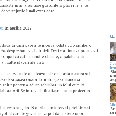
unoaste in amanuntime gusturile si placerile, si te
de vartejurile lumii exterioare.
ui
in aprilie 2012
ULT
 doua ta casa pare a te incerca, odata cu 3 aprilie, o
ba despre bani si cheltuieli. Desi continui sa pretuiesti
nconjuri cu cat mai multe obiecte, capabile sa iti
i multe placeri ale vietii.
7 a
Ier
Sfâ
de la serviciu te afecteaza intr-o sporita masura sub
Ieru
n cea de-a sasea casa a Taurului (casa muncii si
Aug
de spirit pentru a aduce schimbari in felul cum iti
aboratorii. Se intrevede finalizarea unui proiect in
Mitu
ui vesteste, din 19 aprilie, un interval prielnic mai
Venu
 orgoliul care te guverneaza pot da nastere unor
rol 