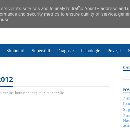
deliver its services and to analyze traffic. Your IP address and 
ormance and security metrics to ensure quality of service, gene
abuse.
Simboluri
Superstiții
Dragoste
Psihologie
Povești
S
CAU
2012
POS
 aprilie
,
horoscop taur
,
taur
,
taur aprilie
7 a
Lam
Supe
7 a
Nas
astr