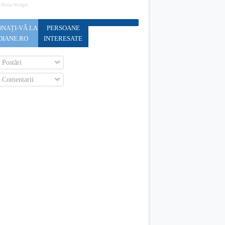
t Posts Widget
NAȚI-VĂ LA
PERSOANE
DIANE.RO
INTERESATE
Postări
Comentarii