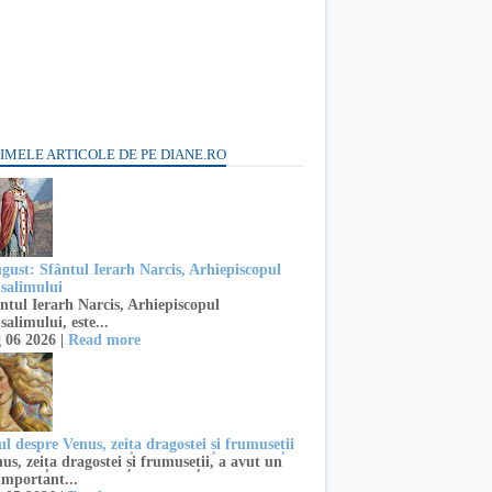
IMELE ARTICOLE DE PE DIANE.RO
ugust: Sfântul Ierarh Narcis, Arhiepiscopul
usalimului
ntul Ierarh Narcis, Arhiepiscopul
salimului, este...
 06 2026 |
Read more
l despre Venus, zeița dragostei și frumuseții
s, zeița dragostei și frumuseții, a avut un
important...