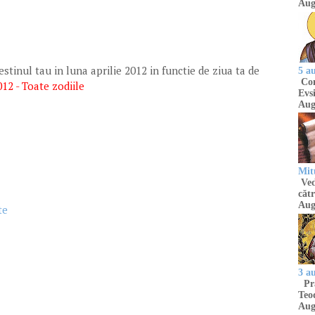
Aug
stinul tau in luna aprilie 2012 in functie de ziua ta de
5 a
Com
12 - Toate zodiile
Evsi
Aug
Mit
Ved
cătr
Aug
te
3 a
Pră
Teod
Aug