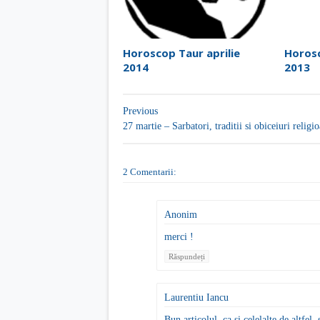
Horoscop Taur aprilie
Horosc
2014
2013
Previous
27 martie – Sarbatori, traditii si obiceiuri religi
2 Comentarii:
Anonim
merci !
Răspundeți
Laurentiu Iancu
Bun articolul, ca si celelalte de altfel,