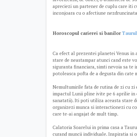
apreciezi un partener de cuplu care iti c
inconjoara cu o afectiune nezdruncinata 
Horoscopul carierei si banilor
Taurul
Ca efect al prezentei planetei Venus in a
stare de neastampar atunci cand este vor
siguranta financiara, simti nevoia sa te i
potoleasca pofta de a degusta din cate ma
Nemultumirile fata de rutina de zi cu zi 
impactul Lunii pline ivite pe 6 aprilie i
sanatatii). Iti poti utiliza aceasta stare 
organizezi munca si interactionezi cu col
care te-ai angajat de mult timp.
Calatoria Soarelui in prima casa a Taurul
curand muncii individuale. Inspiratia si