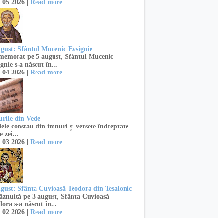
 05 2026 |
Read more
ugust: Sfântul Mucenic Evsignie
emorat pe 5 august, Sfântul Mucenic
gnie s-a născut în...
 04 2026 |
Read more
urile din Vede
ele constau din imnuri și versete îndreptate
e zei...
 03 2026 |
Read more
ugust: Sfânta Cuvioasă Teodora din Tesalonic
znuită pe 3 august, Sfânta Cuvioasă
ora s-a născut în...
 02 2026 |
Read more