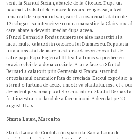
venit la Sfantul Stefan, abatele de la Citeaux. Dupa un
noviciat strabatut de o mare fervoare religioasa, a fost
remarcat de superiorul sau, care l-a insarcinat, alaturi de
12 calugari, sa intemeieze o noua manastire la Clairvaux, al
carei abate a devenit imediat dupa aceea.
Sfantul Bernard a fondat numeroase alte manastiri si a
facut multe calatorii in onoarea lui Dumnezeu. Reputatia
lui a ajuns atat de mare incat era adeseori consultat de
catre papi. Papa Eugen al III-lea l-a trimis sa predice cu
ocazia celei de-a doua cruciade. Asa se face ca Sfantul
Bernard a calatorit prin Germania si Franta, starnind
entuziasmul oamenilor fata de cruciada. Esecul expeditiei a
starnit o furtuna de acuze impotriva sfantului, insa el a pus
dezastrul pe seama pacatelor cruciatilor. Sfantul Bernard a
fost inzestrat cu darul de a face minuni. A decedat pe 20
august 1153.
Sfanta Laura, Mucenita
Sfanta Laura de Cordoba (in spaniola, Santa Laura de