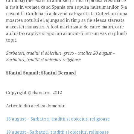
Córdoba) (decedata in anul 864) a fost o pioasa crestina ce
a trait in vremea cand Spania era supusa musulmanilor. S-a
nascut la Cordoba si a devenit calugarita la Cuteclara dupa
moartea sotului ei, ajungand in timp sa fie aleasa stareata
a acestei manastiri. A fost martirizata de catre mauri, care
au luat-o captiva si apoi au aruncat-o intr-un vas cu plumb
topit.
Sarbatori, traditii si obiceiuri greco - catolice 20 august –
Sarbatori, traditii si obiceiuri religioase
Sfantul Samuil; Sfantul Bernard
Copyright © diane.ro . 2012
Articole din acelasi domeniu:
18 august – Sarbatori, traditii si obiceiuri religioase
19 august - Sarbatori, traditii si obiceiuri religioase