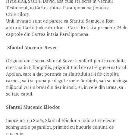
Israelului, Saul si David, asa cum sta scris in Vechiul
Testament, in Cartea intaia Paralipomena (intaia a
Cronicilor).
Unii invatati sunt de parere ca Sfantul Samuel a fost
autorul Cartii Judecatorilor, a Cartii Rut si a primelor 24 de
capitole din Cartea intaia Paralipomena.
Sfantul Mucenic Sever
Originar din Tracia, Sfantul Sever a suferit pentru credinta
crestina in Filipopolis, prigonit fiind de catre guvernatorul
Apelan, care a dat porunca ca sfantului sa-i fie cioplita
carnea, sa i se puna pe degete inele fierbinti, sa i se incinga
mijlocul cu un brau din fier inrosit, si, in cele din urma, sa i
se taie capul.
Sfantul Mucenic Eliodor
Impreuna cu Soda, Sfantul Eliodor a indurat vitejeste
schingiurile paganilor, primind cu bucurie cununa de
mucenic.