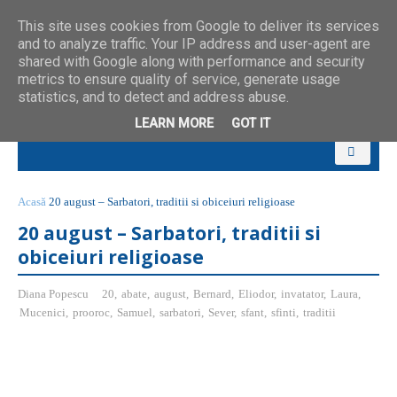
This site uses cookies from Google to deliver its services
and to analyze traffic. Your IP address and user-agent are
shared with Google along with performance and security
metrics to ensure quality of service, generate usage
statistics, and to detect and address abuse.
LEARN MORE
GOT IT
Acasă
20 august – Sarbatori, traditii si obiceiuri religioase
20 august – Sarbatori, traditii si
obiceiuri religioase
Diana Popescu
20
,
abate
,
august
,
Bernard
,
Eliodor
,
invatator
,
Laura
,
Mucenici
,
prooroc
,
Samuel
,
sarbatori
,
Sever
,
sfant
,
sfinti
,
traditii