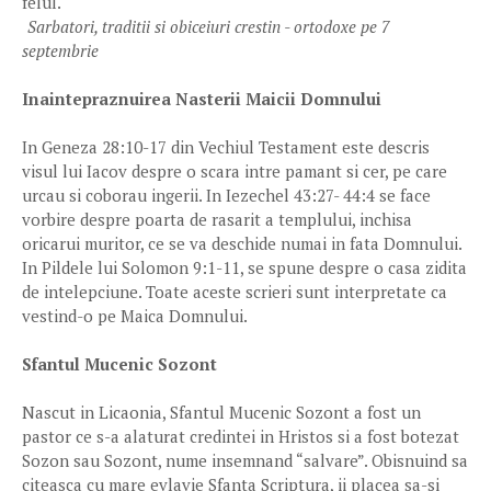
felul.
Sarbatori, traditii si obiceiuri crestin - ortodoxe pe 7
septembrie
Inaintepraznuirea Nasterii Maicii Domnului
In Geneza 28:10-17 din Vechiul Testament este descris
visul lui Iacov despre o scara intre pamant si cer, pe care
urcau si coborau ingerii. In Iezechel 43:27- 44:4 se face
vorbire despre poarta de rasarit a templului, inchisa
oricarui muritor, ce se va deschide numai in fata Domnului.
In Pildele lui Solomon 9:1-11, se spune despre o casa zidita
de intelepciune. Toate aceste scrieri sunt interpretate ca
vestind-o pe Maica Domnului.
Sfantul Mucenic Sozont
Nascut in Licaonia, Sfantul Mucenic Sozont a fost un
pastor ce s-a alaturat credintei in Hristos si a fost botezat
Sozon sau Sozont, nume insemnand “salvare”. Obisnuind sa
citeasca cu mare evlavie Sfanta Scriptura, ii placea sa-si