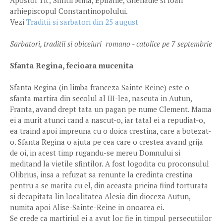
Apostol Tit; Sfintii Mina, Epifanie, Ghenadie si Ioan
arhiepiscopul Constantinopolului.
Vezi
Traditii si sarbatori din 25 august
Sarbatori, traditii si obiceiuri romano - catolice pe 7 septembrie
Sfanta Regina, fecioara mucenita
Sfanta Regina (in limba franceza Sainte Reine) este o
sfanta martira din secolul al III-lea, nascuta in Autun,
Franta, avand drept tata un pagan pe nume Clement. Mama
ei a murit atunci cand a nascut-o, iar tatal ei a repudiat-o,
ea traind apoi impreuna cu o doica crestina, care a botezat-
o. Sfanta Regina o ajuta pe cea care o crestea avand grija
de oi, in acest timp rugandu-se mereu Domnului si
meditand la vietile sfintilor. A fost logodita cu proconsulul
Olibrius, insa a refuzat sa renunte la credinta crestina
pentru a se marita cu el, din aceasta pricina fiind torturata
si decapitata lin localitatea Alesia din dioceza Autun,
numita apoi Alise-Sainte-Reine in onoarea ei.
Se crede ca martiriul ei a avut loc fie in timpul persecutiilor