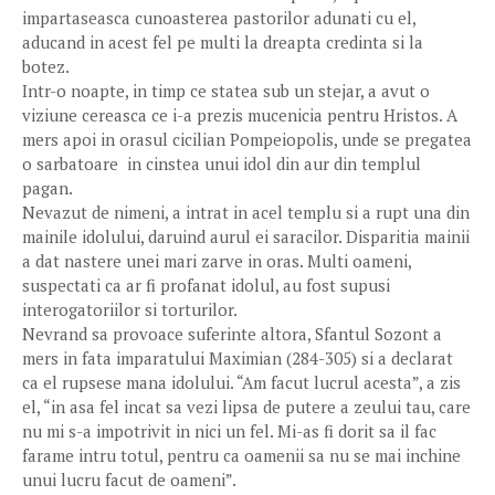
impartaseasca cunoasterea pastorilor adunati cu el,
aducand in acest fel pe multi la dreapta credinta si la
botez.
Intr-o noapte, in timp ce statea sub un stejar, a avut o
viziune cereasca ce i-a prezis mucenicia pentru Hristos. A
mers apoi in orasul cicilian Pompeiopolis, unde se pregatea
o sarbatoare in cinstea unui idol din aur din templul
pagan.
Nevazut de nimeni, a intrat in acel templu si a rupt una din
mainile idolului, daruind aurul ei saracilor. Disparitia mainii
a dat nastere unei mari zarve in oras. Multi oameni,
suspectati ca ar fi profanat idolul, au fost supusi
interogatoriilor si torturilor.
Nevrand sa provoace suferinte altora, Sfantul Sozont a
mers in fata imparatului Maximian (284-305) si a declarat
ca el rupsese mana idolului. “Am facut lucrul acesta”, a zis
el, “in asa fel incat sa vezi lipsa de putere a zeului tau, care
nu mi s-a impotrivit in nici un fel. Mi-as fi dorit sa il fac
farame intru totul, pentru ca oamenii sa nu se mai inchine
unui lucru facut de oameni”.