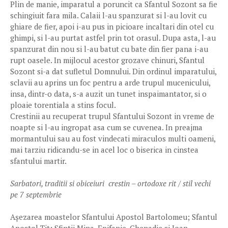
Plin de manie, imparatul a poruncit ca Sfantul Sozont sa fie
schingiuit fara mila. Calaii l-au spanzurat si l-au lovit cu
ghiare de fier, apoi i-au pus in picioare incaltari din otel cu
ghimpi, si l-au purtat astfel prin tot orasul. Dupa asta, l-au
spanzurat din nou si l-au batut cu bate din fier pana i-au
rupt oasele. In mijlocul acestor grozave chinuri, Sfantul
Sozont si-a dat sufletul Domnului. Din ordinul imparatului,
sclavii au aprins un foc pentru a arde trupul mucenicului,
insa, dintr-o data, s-a auzit un tunet inspaimantator, si o
ploaie torentiala a stins focul.
Crestinii au recuperat trupul Sfantului Sozont in vreme de
noapte si l-au ingropat asa cum se cuvenea. In preajma
mormantului sau au fost vindecati miraculos multi oameni,
mai tarziu ridicandu-se in acel loc o biserica in cinstea
sfantului martir.
Sarbatori, traditii si obiceiuri crestin – ortodoxe rit / stil vechi
pe 7 septembrie
Aşezarea moastelor Sfantului Apostol Bartolomeu; Sfantul