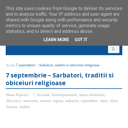
This site uses cookies from Google to deliver its services
and to analyze traffic. Your IP address and user-agent are
shared with Google along with performance and security
metrics to ensure quality of service, generate usage
statistics, and to detect and address abuse.
LEARN MORE
GOT IT
Acasă
7 septembrie – Sarbatori, traditii si obiceiuri religioase
7 septembrie – Sarbatori, traditii si
obiceiuri religioase
Diana Popescu
7
,
fecioara
,
Inaintepraznuire
,
maica domnului
,
Mucenici
,
mucenita
,
nastere
,
regina
,
sarbatori
,
septembrie
,
sfant
,
sfinti
,
Sozont
,
traditii