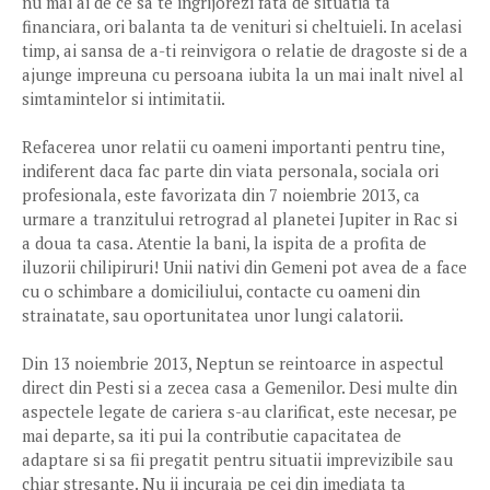
nu mai ai de ce sa te ingrijorezi fata de situatia ta
financiara, ori balanta ta de venituri si cheltuieli. In acelasi
timp, ai sansa de a-ti reinvigora o relatie de dragoste si de a
ajunge impreuna cu persoana iubita la un mai inalt nivel al
simtamintelor si intimitatii.
Refacerea unor relatii cu oameni importanti pentru tine,
indiferent daca fac parte din viata personala, sociala ori
profesionala, este favorizata din 7 noiembrie 2013, ca
urmare a tranzitului retrograd al planetei Jupiter in Rac si
a doua ta casa. Atentie la bani, la ispita de a profita de
iluzorii chilipiruri! Unii nativi din Gemeni pot avea de a face
cu o schimbare a domiciliului, contacte cu oameni din
strainatate, sau oportunitatea unor lungi calatorii.
Din 13 noiembrie 2013, Neptun se reintoarce in aspectul
direct din Pesti si a zecea casa a Gemenilor. Desi multe din
aspectele legate de cariera s-au clarificat, este necesar, pe
mai departe, sa iti pui la contributie capacitatea de
adaptare si sa fii pregatit pentru situatii imprevizibile sau
chiar stresante. Nu ii incuraja pe cei din imediata ta