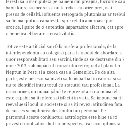
feresti sa ii manipulezi pe oameni din preajma, lucrurile sau
banii lor, si sa incerci sa nu te ridici, cu orice pret, mai
presus de ceilalti. Influenta retrograda plutoniana ar trebui
sa fie mai putina canalizata spre relatii amoroase pur
erotice, lipsite de o autentica impartasire afectiva, cat spre
o benefica eliberare a creativitatii.
Tot ce este artificial sau fals in sfera profesionala, de la
interdependenta cu colegii si pana la modul de abordare a
unor responsabilitati sau sarcini, tinde sa se destrame din 7
iunie 2013, sub impactul tranzitului retrograd al planetei
Neptun in Pesti si a zecea casa a Gemenilor. Pe de alta
parte, este necesar sa inveti sa fii impartial in cariera si sa
nu te identifici intru totul cu statutul tau profesional. La
urma urmei, nu numai jobul te reprezinta si nu numai el
este capabil sa iti ofere satisfactii in viata. Se impune sa iti
reevaluezi locul in societate si sa iti revezi atitudinea fata
de succes si implinirea destinului tau personal. Pe
parcursul aceste conjuncturi astrologice este bine sa iti
privesti traiul zilnic dintr-o perspectiva cat mai optimista.