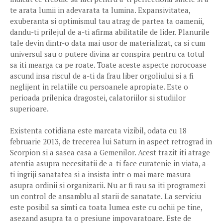
te arata lumii in adevarata ta lumina. Expansivitatea,
exuberanta si optimismul tau atrag de partea ta oamenii,
dandu-ti prilejul de a-ti afirma abilitatile de lider. Planurile
tale devin dintr-o data mai usor de materializat, ca si cum
universul sau o putere divina ar conspira pentru ca totul
sa iti mearga ca pe roate. Toate aceste aspecte norocoase
ascund insa riscul de a-ti da frau liber orgoliului si a fi
neglijent in relatiile cu persoanele apropiate. Este o
perioada prilenica dragostei, calatoriilor si studiilor
superioare.
Existenta cotidiana este marcata vizibil, odata cu 18
februarie 2013, de trecerea lui Saturn in aspect retrograd in
Scorpion si a sasea casa a Gemenilor. Acest trazit iti atrage
atentia asupra necesitatii de a-ti face curatenie in viata, a-
ti ingriji sanatatea si a insista intr-o mai mare masura
asupra ordinii si organizarii. Nu ar fi rau sa iti programezi
un control de ansamblu al starii de sanatate. La serviciu
este posibil sa simti ca toata lumea este cu ochii pe tine,
asezand asupra ta o presiune impovaratoare. Este de