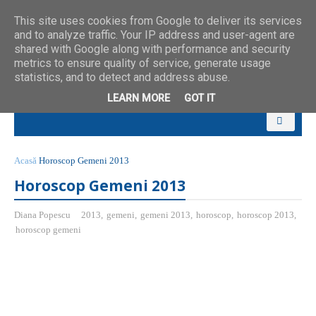
This site uses cookies from Google to deliver its services
and to analyze traffic. Your IP address and user-agent are
shared with Google along with performance and security
metrics to ensure quality of service, generate usage
statistics, and to detect and address abuse.
LEARN MORE
GOT IT
Acasă
Horoscop Gemeni 2013
Horoscop Gemeni 2013
Diana Popescu
2013
,
gemeni
,
gemeni 2013
,
horoscop
,
horoscop 2013
,
horoscop gemeni