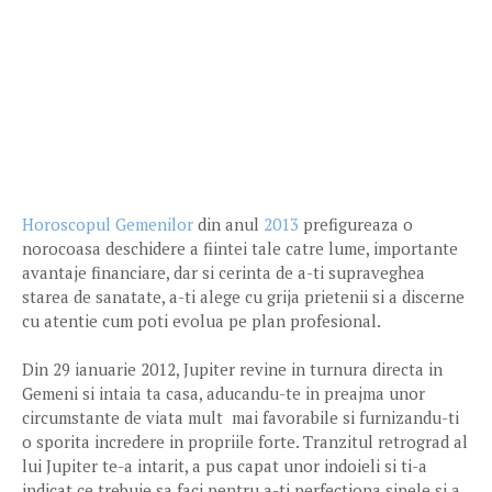
Horoscopul Gemenilor
din anul
2013
prefigureaza o
norocoasa deschidere a fiintei tale catre lume, importante
avantaje financiare, dar si cerinta de a-ti supraveghea
starea de sanatate, a-ti alege cu grija prietenii si a discerne
cu atentie cum poti evolua pe plan profesional.
Din 29 ianuarie 2012, Jupiter revine in turnura directa in
Gemeni si intaia ta casa, aducandu-te in preajma unor
circumstante de viata mult mai favorabile si furnizandu-ti
o sporita incredere in propriile forte. Tranzitul retrograd al
lui Jupiter te-a intarit, a pus capat unor indoieli si ti-a
indicat ce trebuie sa faci pentru a-ti perfectiona sinele si a