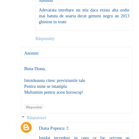
Anonim
Adevarata intrebare nu stiu daca exista alta zodie
mai batuta de soarta decat gemeni negru an 2013
ghinion in toate
Răspundeți
Anonim
Buna Diana,
Intotdeauna citesc previziunile tale.
Pentru mine se intampla.
Multumim pentru acest horoscop!
Răspundeți
Răspunsuri
Diana Popescu
Imidai incredere in ceea ce fac oricum su