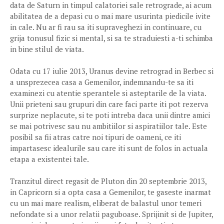
data de Saturn in timpul calatoriei sale retrograde, ai acum
abilitatea de a depasi cu o mai mare usurinta piedicile ivite
in cale. Nu ar fi rau sa iti supraveghezi in continuare, cu
grija tonusul fizic si mental, si sa te straduiesti a-ti schimba
in bine stilul de viata.
Odata cu 17 iulie 2013, Uranus devine retrograd in Berbec si
a unsprezecea casa a Gemenilor, indemnandu-te sa iti
examinezi cu atentie sperantele si asteptarile de la viata.
Unii prieteni sau grupuri din care faci parte iti pot rezerva
surprize neplacute, si te poti intreba daca unii dintre amici
se mai potrivesc sau nu ambitiilor si aspiratiilor tale. Este
posibil sa fii atras catre noi tipuri de oameni, ce iti
impartasesc idealurile sau care iti sunt de folos in actuala
etapa a existentei tale.
Tranzitul direct regasit de Pluton din 20 septembrie 2013,
in Capricorn si a opta casa a Gemenilor, te gaseste inarmat
cu un mai mare realism, eliberat de balastul unor temeri
nefondate si a unor relatii paguboase. Sprijinit si de Jupiter,