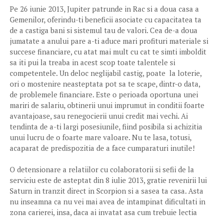
Pe 26 iunie 2013, Jupiter patrunde in Rac si a doua casa a
Gemenilor, oferindu-ti beneficii asociate cu capacitatea ta
de a castiga bani si sistemul tau de valori. Cea de-a doua
jumatate a anului pare a-ti aduce mari profituri materiale si
succese financiare, cu atat mai mult cu cat te simti imboldit
sa iti pui la treaba in acest scop toate talentele si
competentele. Un deloc neglijabil castig, poate la loterie,
ori o mostenire neasteptata pot sa te scape, dintr-o data,
de problemele financiare. Este o perioada oportuna unei
mariri de salariu, obtinerii unui imprumut in conditii foarte
avantajoase, sau renegocierii unui credit mai vechi. Ai
tendinta de a-ti largi posesiunile, fiind posibila si achizitia
unui lucru de o foarte mare valoare. Nu te lasa, totusi,
acaparat de predispozitia de a face cumparaturi inutile!
O detensionare a relatiilor cu colaboratorii si sefii de la
serviciu este de asteptat din 8 iulie 2013, gratie revenirii lui
Saturn in tranzit direct in Scorpion si a sasea ta casa. Asta
nu inseamna ca nu vei mai avea de intampinat dificultati in
zona carierei, insa, daca ai invatat asa cum trebuie lectia