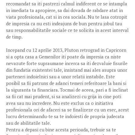
recomandat sa iti pastrezi calmul indiferent ce se intampla
in imediata ta apropiere, sa dai dovada de rabdare atat in
viata profesionala, cat si in cea sociala. Nu te lasa cotropit
de impresia ca nu esti indeajuns de bun pentru jobul tau
sau responsabilitatile sociale ce te solicita in acest interval
de timp.
Incepand cu 12 aprilie 2013, Pluton retrograd in Capricorn
si a opta casa a Gemenilor iti poate da impresia ca niste
nevazute forte supraumane incerca sa iti dezvaluie fisurile
din fundatia existentei tale, insistand mai ales asupra unor
parteneri indoielnici sau a unor relatii instabile. Este
posibil sa fii patruns de adanci temeri referitoare la bani si
la siguranta ta financiara. Tocmai de aceea, pari a fi inclinat
sa fii cat mai prudent, si sa analizezi cu grija in cine poti
avea sau nu incredere. Nu este exclus ca o initiativa
profesionala ori de afaceri sa se finalizeze cu un esec, acest
lucru determinandu-te sa te indoiesti de propria judecata
sau de abilitatile tale.
Pentru a depasi cu bine acesta perioada, trebuie sa te