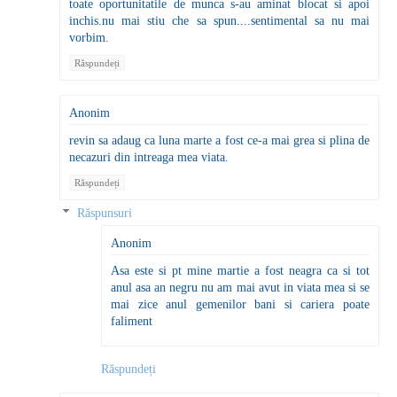
toate oportunitatile de munca s-au aminat blocat si apoi
inchis.nu mai stiu che sa spun....sentimental sa nu mai
vorbim.
Răspundeți
Anonim
revin sa adaug ca luna marte a fost ce-a mai grea si plina de
necazuri din intreaga mea viata.
Răspundeți
Răspunsuri
Anonim
Asa este si pt mine martie a fost neagra ca si tot
anul asa an negru nu am mai avut in viata mea si se
mai zice anul gemenilor bani si cariera poate
faliment
Răspundeți