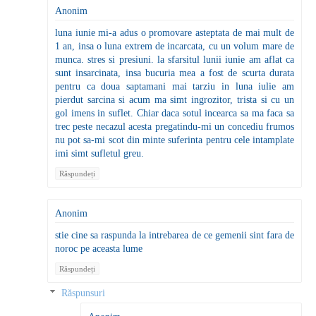
Anonim
luna iunie mi-a adus o promovare asteptata de mai mult de
1 an, insa o luna extrem de incarcata, cu un volum mare de
munca. stres si presiuni. la sfarsitul lunii iunie am aflat ca
sunt insarcinata, insa bucuria mea a fost de scurta durata
pentru ca doua saptamani mai tarziu in luna iulie am
pierdut sarcina si acum ma simt ingrozitor, trista si cu un
gol imens in suflet. Chiar daca sotul incearca sa ma faca sa
trec peste necazul acesta pregatindu-mi un concediu frumos
nu pot sa-mi scot din minte suferinta pentru cele intamplate
imi simt sufletul greu.
Răspundeți
Anonim
stie cine sa raspunda la intrebarea de ce gemenii sint fara de
noroc pe aceasta lume
Răspundeți
Răspunsuri