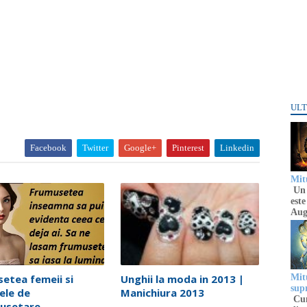
ULT
Facebook
Twitter
Google+
Pinterest
Linkedin
Mitu
Un 
este
Aug
etea femeii si
Unghii la moda in 2013 |
Mitu
sup
ele de
Manichiura 2013
Cun
musetare