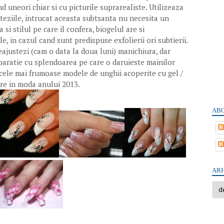
d uneori chiar si cu picturile suprarealiste. Utilizeaza
nteziile, intrucat aceasta subtsanta nu necesita un
si stilul pe care il confera, biogelul are si
le, in cazul cand sunt predispuse exfolierii ori subtierii.
reajustezi (cam o data la doua luni) manichiura, dar
aratie cu splendoarea pe care o daruieste mainilor
u cele mai frumoase modele de unghii acoperite cu gel /
ere in moda anului 2013.
ABO
ARH