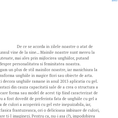
astr
De ce se acorda in zilele noastre o atat de
nsul vine de la sine... Mainile noastre sunt mereu la
mutesate, mai ales prin mijlocirea unghiilor, putand
despre personalitatea si feminitatea noastra.
am un plus de stil mainilor noastre, iar manichiura la
nsforma unghiile in magice flori sau obiecte de arta.
i decora unghiile ramane in anul 2013 aplicatia cu gel.
tazi din cauza capacitatii sale de a crea o structura a
are forma sau model de acest tip fiind caracterizat de
cru a fost dovedit de preferinta fata de unghiile cu gel a
de culori a acoperirii cu gel este inepuizabila, iar,
clasica frantuzeasca, ori o delicioasa imbinare de culori,
re ti-l imaginezi. Pentru ca, nu-i asa (?), impodobirea