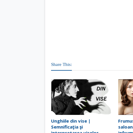
Share This:
Unghiile din vise |
Frumus
Semnificaţia şi
saloan
interpretarea viselor
infru