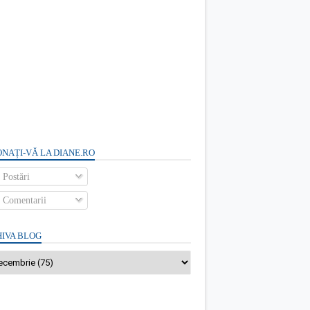
NAȚI-VĂ LA DIANE.RO
Postări
Comentarii
IVA BLOG