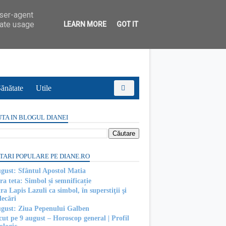
user-agent
rate usage
LEARN MORE
GOT IT
ănătate
Utile
TA IN BLOGUL DIANEI
TARI POPULARE PE DIANE.RO
ugust: Sfântul Apostol Matia
ra teta: Simbol și semnificație
ra Lapis Lazuli ca simbol, în superstiţii şi
decări
ugust: Ziua Pepenului Galben
cut pe 9 august – Horoscop general | Profil