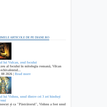
IMELE ARTICOLE DE PE DIANE.RO
l lui Vulcan, zeul focului
zeu al focului în mitologia romană, Vilcan
 echivalentul...
 08 2026 |
Read more
l lui Vishnu, unul dintre cei 3 zei hinduși
remi
oscut și ca "Păstrătorul", Vishnu a fost unul