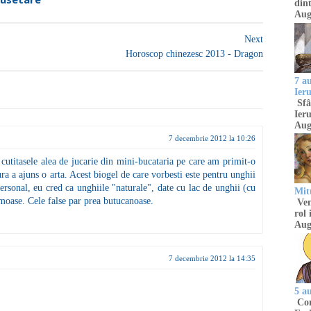
dint
Aug
Next
Horoscop chinezesc 2013 - Dragon
7 a
Ier
Sfâ
Ieru
Aug
7 decembrie 2012 la 10:26
utitasele alea de jucarie din mini-bucataria pe care am primit-o
a a ajuns o arta. Acest biogel de care vorbesti este pentru unghii
ersonal, eu cred ca unghiile "naturale", date cu lac de unghii (cu
Mitu
moase. Cele false par prea butucanoase.
Venu
rol 
Aug
7 decembrie 2012 la 14:35
5 a
Com