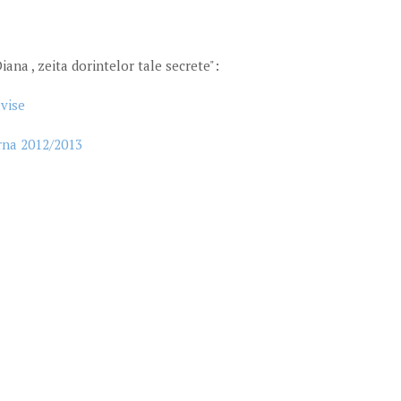
iana , zeita dorintelor tale secrete":
 vise
rna 2012/2013