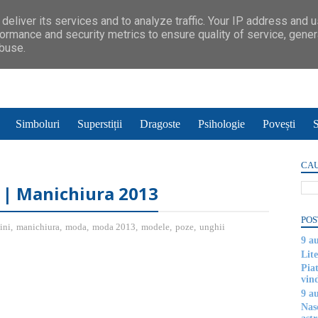
deliver its services and to analyze traffic. Your IP address and 
ormance and security metrics to ensure quality of service, gene
abuse.
Simboluri
Superstiții
Dragoste
Psihologie
Povești
S
CAU
 | Manichiura 2013
POS
ini
,
manichiura
,
moda
,
moda 2013
,
modele
,
poze
,
unghii
9 a
Lite
Piat
vin
9 a
Nas