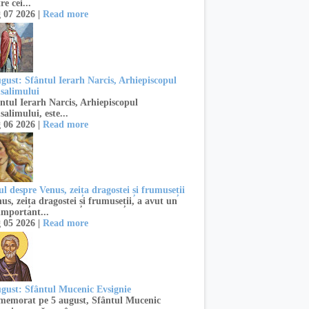
re cei...
 07 2026 |
Read more
ugust: Sfântul Ierarh Narcis, Arhiepiscopul
usalimului
ntul Ierarh Narcis, Arhiepiscopul
salimului, este...
 06 2026 |
Read more
l despre Venus, zeița dragostei și frumuseții
s, zeița dragostei și frumuseții, a avut un
important...
 05 2026 |
Read more
ugust: Sfântul Mucenic Evsignie
emorat pe 5 august, Sfântul Mucenic