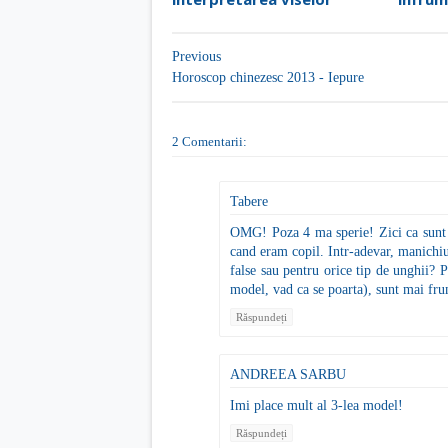
Previous
Horoscop chinezesc 2013 - Iepure
2 Comentarii:
Tabere
OMG! Poza 4 ma sperie! Zici ca sunt c
cand eram copil. Intr-adevar, manichiur
false sau pentru orice tip de unghii? P
model, vad ca se poarta), sunt mai fru
Răspundeți
ANDREEA SARBU
Imi place mult al 3-lea model!
Răspundeți