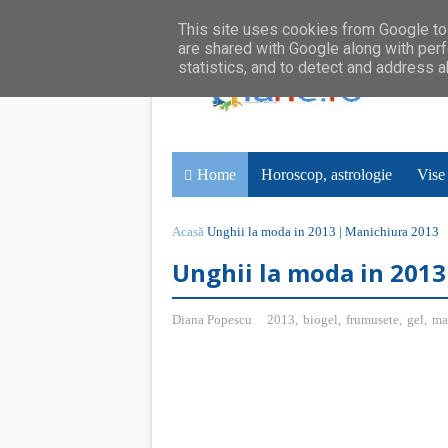
This site uses cookies from Google to 
are shared with Google along with perf
statistics, and to detect and address 
Home
Horoscop, astrologie
Vise
Acasă
Unghii la moda in 2013 | Manichiura 2013
Unghii la moda in 2013
Diana Popescu
2013
,
biogel
,
frumusete
,
gel
,
ma