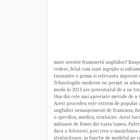
mare atentie frumusetii unghiilor? Raspu
vedere, felul cum sunt ingrijite si infru
transmite o prima si relevanta impresie 
Tehnologiile moderne ne permit sa adaug
moda in 2013 are potentialul de a ne tra
Una din cele mai apreciate metode de a-t
Acest procedeu este extrem de popular as
unghiilor nemaipomenit de frumoasa, fiec
o specifica, mirifica, stralucire. Acest lu
milioane de femei din toata lumea. Paleta 
daca o folosesti, poti crea o manichiura 
stralucitoare, in functie de modelul pe ca