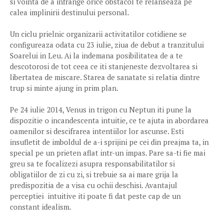
si vointa de a infrange orice obstacol te relanseaza pe
calea implinirii destinului personal.
Un ciclu prielnic organizarii activitatilor cotidiene se
configureaza odata cu 23 iulie, ziua de debut a tranzitului
Soarelui in Leu. Ai la indemana posibilitatea de a te
descotorosi de tot ceea ce iti stanjeneste dezvoltarea si
libertatea de miscare. Starea de sanatate si relatia dintre
trup si minte ajung in prim plan.
Pe 24 iulie 2014, Venus in trigon cu Neptun iti pune la
dispozitie o incandescenta intuitie, ce te ajuta in abordarea
oamenilor si descifrarea intentiilor lor ascunse. Esti
insufletit de imboldul de a-i sprijini pe cei din preajma ta, in
special pe un prieten aflat intr-un impas. Pare sa-ti fie mai
greu sa te focalizezi asupra responsabilitatilor si
obligatiilor de zi cu zi, si trebuie sa ai mare grija la
predispozitia de a visa cu ochii deschisi. Avantajul
perceptiei intuitive iti poate fi dat peste cap de un
constant idealism.