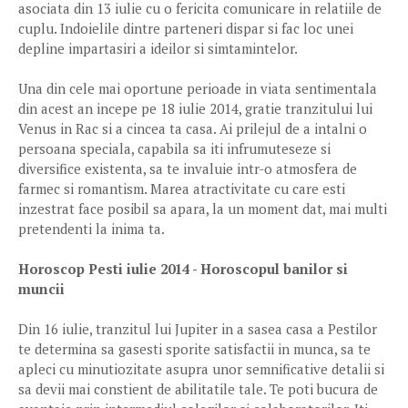
asociata din 13 iulie cu o fericita comunicare in relatiile de
cuplu. Indoielile dintre parteneri dispar si fac loc unei
depline impartasiri a ideilor si simtamintelor.
Una din cele mai oportune perioade in viata sentimentala
din acest an incepe pe 18 iulie 2014, gratie tranzitului lui
Venus in Rac si a cincea ta casa. Ai prilejul de a intalni o
persoana speciala, capabila sa iti infrumuteseze si
diversifice existenta, sa te invaluie intr-o atmosfera de
farmec si romantism. Marea atractivitate cu care esti
inzestrat face posibil sa apara, la un moment dat, mai multi
pretendenti la inima ta.
Horoscop Pesti iulie 2014 - Horoscopul banilor si
muncii
Din 16 iulie, tranzitul lui Jupiter in a sasea casa a Pestilor
te determina sa gasesti sporite satisfactii in munca, sa te
apleci cu minutiozitate asupra unor semnificative detalii si
sa devii mai constient de abilitatile tale. Te poti bucura de