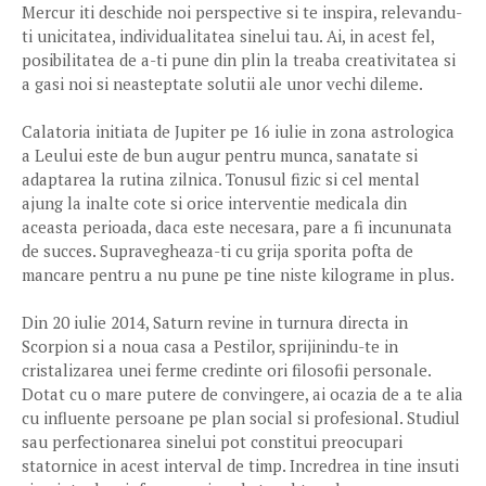
Mercur iti deschide noi perspective si te inspira, relevandu-
ti unicitatea, individualitatea sinelui tau. Ai, in acest fel,
posibilitatea de a-ti pune din plin la treaba creativitatea si
a gasi noi si neasteptate solutii ale unor vechi dileme.
Calatoria initiata de Jupiter pe 16 iulie in zona astrologica
a Leului este de bun augur pentru munca, sanatate si
adaptarea la rutina zilnica. Tonusul fizic si cel mental
ajung la inalte cote si orice interventie medicala din
aceasta perioada, daca este necesara, pare a fi incununata
de succes. Supravegheaza-ti cu grija sporita pofta de
mancare pentru a nu pune pe tine niste kilograme in plus.
Din 20 iulie 2014, Saturn revine in turnura directa in
Scorpion si a noua casa a Pestilor, sprijinindu-te in
cristalizarea unei ferme credinte ori filosofii personale.
Dotat cu o mare putere de convingere, ai ocazia de a te alia
cu influente persoane pe plan social si profesional. Studiul
sau perfectionarea sinelui pot constitui preocupari
statornice in acest interval de timp. Incredrea in tine insuti