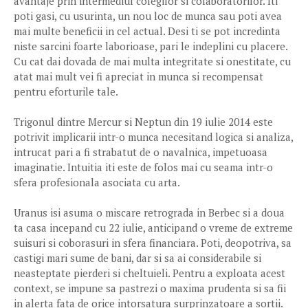
avantaje prin intermediul colegilor si colaboratorilor. Iti
poti gasi, cu usurinta, un nou loc de munca sau poti avea
mai multe beneficii in cel actual. Desi ti se pot incredinta
niste sarcini foarte laborioase, pari le indeplini cu placere.
Cu cat dai dovada de mai multa integritate si onestitate, cu
atat mai mult vei fi apreciat in munca si recompensat
pentru eforturile tale.
Trigonul dintre Mercur si Neptun din 19 iulie 2014 este
potrivit implicarii intr-o munca necesitand logica si analiza,
intrucat pari a fi strabatut de o navalnica, impetuoasa
imaginatie. Intuitia iti este de folos mai cu seama intr-o
sfera profesionala asociata cu arta.
Uranus isi asuma o miscare retrograda in Berbec si a doua
ta casa incepand cu 22 iulie, anticipand o vreme de extreme
suisuri si coborasuri in sfera financiara. Poti, deopotriva, sa
castigi mari sume de bani, dar si sa ai considerabile si
neasteptate pierderi si cheltuieli. Pentru a exploata acest
context, se impune sa pastrezi o maxima prudenta si sa fii
in alerta fata de orice intorsatura surprinzatoare a sortii.