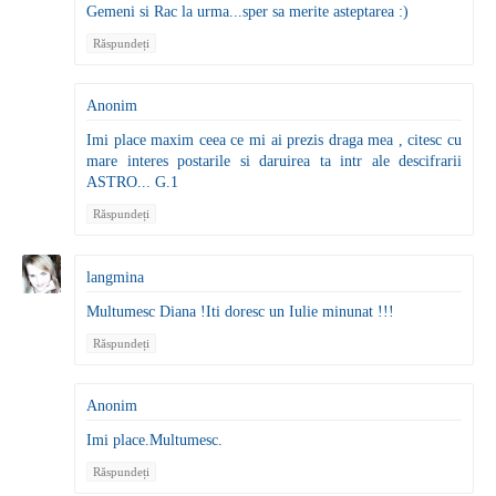
Gemeni si Rac la urma...sper sa merite asteptarea :)
Răspundeți
Anonim
Imi place maxim ceea ce mi ai prezis draga mea , citesc cu
mare interes postarile si daruirea ta intr ale descifrarii
ASTRO... G.1
Răspundeți
langmina
Multumesc Diana !Iti doresc un Iulie minunat !!!
Răspundeți
Anonim
Imi place.Multumesc.
Răspundeți