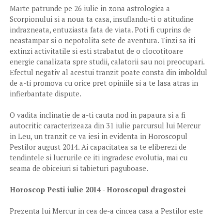
Marte patrunde pe 26 iulie in zona astrologica a
Scorpionului si a noua ta casa, insuflandu-ti o atitudine
indrazneata, entuziasta fata de viata. Poti fi cuprins de
neastampar si o nepotolita sete de aventura. Tinzi sa iti
extinzi activitatile si esti strabatut de o clocotitoare
energie canalizata spre studii, calatorii sau noi preocupari.
Efectul negativ al acestui tranzit poate consta din imboldul
de a-ti promova cu orice pret opiniile si a te lasa atras in
infierbantate dispute.
O vadita inclinatie de a-ti cauta nod in papaura si a fi
autocritic caracterizeaza din 31 iulie parcursul lui Mercur
in Leu, un tranzit ce va iesi in evidenta in Horoscopul
Pestilor august 2014. Ai capacitatea sa te eliberezi de
tendintele si lucrurile ce iti ingradesc evolutia, mai cu
seama de obiceiuri si tabieturi paguboase.
Horoscop Pesti iulie 2014 - Horoscopul dragostei
Prezenta lui Mercur in cea de-a cincea casa a Pestilor este