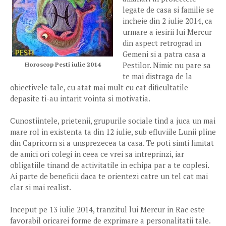
legate de casa si familie se
incheie din 2 iulie 2014, ca
urmare a iesirii lui Mercur
din aspect retrograd in
Gemeni si a patra casa a
Pestilor. Nimic nu pare sa
Horoscop Pesti iulie 2014
te mai distraga de la
obiectivele tale, cu atat mai mult cu cat dificultatile
depasite ti-au intarit vointa si motivatia.
Cunostiintele, prietenii, grupurile sociale tind a juca un mai
mare rol in existenta ta din 12 iulie, sub efluviile Lunii pline
din Capricorn si a unsprezecea ta casa. Te poti simti limitat
de amici ori colegi in ceea ce vrei sa intreprinzi, iar
obligatiile tinand de activitatile in echipa par a te coplesi.
Ai parte de beneficii daca te orientezi catre un tel cat mai
clar si mai realist.
Inceput pe 13 iulie 2014, tranzitul lui Mercur in Rac este
favorabil oricarei forme de exprimare a personalitatii tale.