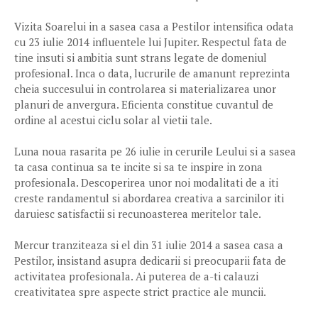
Vizita Soarelui in a sasea casa a Pestilor intensifica odata
cu 23 iulie 2014 influentele lui Jupiter. Respectul fata de
tine insuti si ambitia sunt strans legate de domeniul
profesional. Inca o data, lucrurile de amanunt reprezinta
cheia succesului in controlarea si materializarea unor
planuri de anvergura. Eficienta constitue cuvantul de
ordine al acestui ciclu solar al vietii tale.
Luna noua rasarita pe 26 iulie in cerurile Leului si a sasea
ta casa continua sa te incite si sa te inspire in zona
profesionala. Descoperirea unor noi modalitati de a iti
creste randamentul si abordarea creativa a sarcinilor iti
daruiesc satisfactii si recunoasterea meritelor tale.
Mercur tranziteaza si el din 31 iulie 2014 a sasea casa a
Pestilor, insistand asupra dedicarii si preocuparii fata de
activitatea profesionala. Ai puterea de a-ti calauzi
creativitatea spre aspecte strict practice ale muncii.