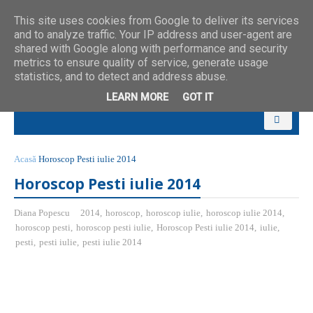
This site uses cookies from Google to deliver its services
and to analyze traffic. Your IP address and user-agent are
shared with Google along with performance and security
metrics to ensure quality of service, generate usage
statistics, and to detect and address abuse.
LEARN MORE
GOT IT
Acasă
Horoscop Pesti iulie 2014
Horoscop Pesti iulie 2014
Diana Popescu
2014
,
horoscop
,
horoscop iulie
,
horoscop iulie 2014
,
horoscop pesti
,
horoscop pesti iulie
,
Horoscop Pesti iulie 2014
,
iulie
,
pesti
,
pesti iulie
,
pesti iulie 2014