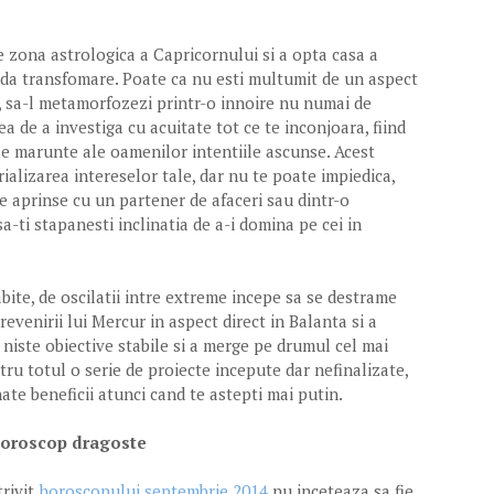
 zona astrologica a Capricornului si a opta casa a
da transfomare. Poate ca nu esti multumit de un aspect
mbi, sa-l metamorfozezi printr-o innoire nu numai de
tea de a investiga cu acuitate tot ce te inconjoara, fiind
ele marunte ale oamenilor intentiile ascunse. Acest
rializarea intereselor tale, dar nu te poate impiedica,
te aprinse cu un partener de afaceri sau dintr-o
a-ti stapanesti inclinatia de a-i domina pe cei in
abite, de oscilatii intre extreme incepe sa se destrame
revenirii lui Mercur in aspect direct in Balanta si a
a niste obiective stabile si a merge pe drumul cel mai
ntru totul o serie de proiecte incepute dar nefinalizate,
ate beneficii atunci cand te astepti mai putin.
Horoscop dragoste
trivit
horoscopului septembrie 2014
nu inceteaza sa fie