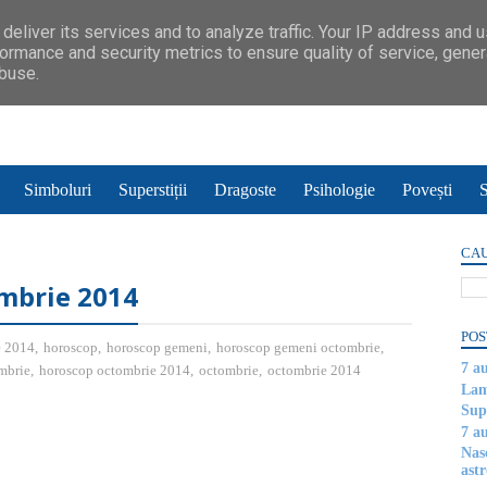
deliver its services and to analyze traffic. Your IP address and 
ormance and security metrics to ensure quality of service, gene
abuse.
Simboluri
Superstiții
Dragoste
Psihologie
Povești
S
CAU
mbrie 2014
POS
e 2014
,
horoscop
,
horoscop gemeni
,
horoscop gemeni octombrie
,
7 a
mbrie
,
horoscop octombrie 2014
,
octombrie
,
octombrie 2014
Lam
Supe
7 a
Nas
astr