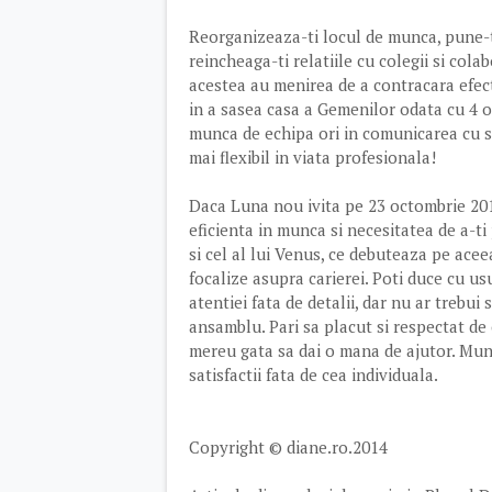
Reorganizeaza-ti locul de munca, pune-ti 
reincheaga-ti relatiile cu colegii si cola
acestea au menirea de a contracara efect
in a sasea casa a Gemenilor odata cu 4 o
munca de echipa ori in comunicarea cu sup
mai flexibil in viata profesionala!
Daca Luna nou ivita pe 23 octombrie 201
eficienta in munca si necesitatea de a-ti 
si cel al lui Venus, ce debuteaza pe aceea
focalize asupra carierei. Poti duce cu usu
atentiei fata de detalii, dar nu ar trebui
ansamblu. Pari sa placut si respectat de oa
mereu gata sa dai o mana de ajutor. Munc
satisfactii fata de cea individuala.
Copyright © diane.ro.2014