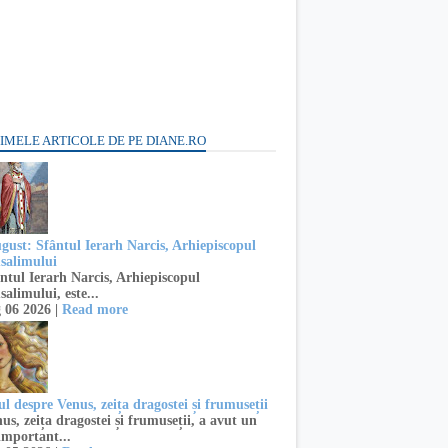
IMELE ARTICOLE DE PE DIANE.RO
ugust: Sfântul Ierarh Narcis, Arhiepiscopul
usalimului
ntul Ierarh Narcis, Arhiepiscopul
salimului, este...
 06 2026 |
Read more
l despre Venus, zeița dragostei și frumuseții
s, zeița dragostei și frumuseții, a avut un
important...