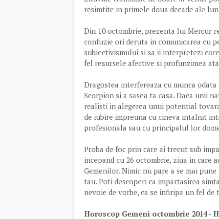
resimtite in primele doua decade ale lun
Din 10 octombrie, prezenta lui Mercur r
confuzie ori deruta in comunicarea cu pe
subiectivismului si sa ii interpretezi cor
fel resursele afective si profunzimea at
Dragostea interfereaza cu munca odata c
Scorpion si a sasea ta casa. Daca unii na
realisti in alegerea unui potential tovara
de iubire impreuna cu cineva intalnit int
profesionala sau cu principalul lor dom
Proba de foc prin care ai trecut sub impa
incepand cu 26 octombrie, ziua in care ac
Gemenilor. Nimic nu pare a se mai pune 
tau. Poti descoperi ca impartasirea simt
nevoie de vorbe, ca se infiripa un fel de t
Horoscop Gemeni octombrie 2014 - H