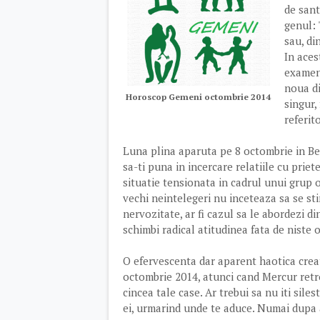
de sant
genul: 
sau, di
In aces
examen 
noua di
Horoscop Gemeni octombrie 2014
singur,
referito
Luna plina aparuta pe 8 octombrie in Be
sa-ti puna in incercare relatiile cu priet
situatie tensionata in cadrul unui grup or
vechi neintelegeri nu inceteaza sa se st
nervozitate, ar fi cazul sa le abordezi di
schimbi radical atitudinea fata de niste o
O efervescenta dar aparent haotica creat
octombrie 2014, atunci cand Mercur retrog
cincea tale case. Ar trebui sa nu iti siles
ei, urmarind unde te aduce. Numai dupa a