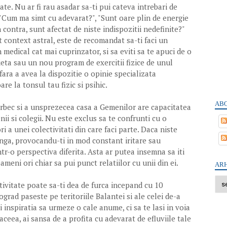
ate. Nu ar fi rau asadar sa-ti pui cateva intrebari de
"Cum ma simt cu adevarat?", "Sunt oare plin de energie
n contra, sunt afectat de niste indispozitii nedefinite?"
t context astral, este de recomandat sa-ti faci un
medical cat mai cuprinzator, si sa eviti sa te apuci de o
eta sau un nou program de exercitii fizice de unul
 fara a avea la dispozitie o opinie specializata
are la tonsul tau fizic si psihic.
ABO
rbec si a unsprezecea casa a Gemenilor are capacitatea
enii si colegii. Nu este exclus sa te confrunti cu o
i a unei colectivitati din care faci parte. Daca niste
inga, provocandu-ti in mod constant iritare sau
ntr-o perspectiva diferita. Asta ar putea insemna sa iti
ameni ori chiar sa pui punct relatiilor cu unii din ei.
ARH
ivitate poate sa-ti dea de furca incepand cu 10
rad paseste pe teritoriile Balantei si ale celei de-a
ti inspiratia sa urmeze o cale anume, ci sa te lasi in voia
ceea, ai sansa de a profita cu adevarat de efluviile tale