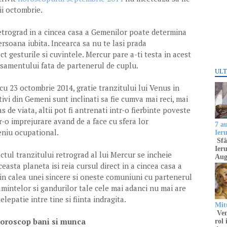
ii octombrie.
etrograd in a cincea casa a Gemenilor poate determina
rsoana iubita. Incearca sa nu te lasi prada
ect gesturile si cuvintele. Mercur pare a-ti testa in acest
asamentului fata de partenerul de cuplu.
ULT
u 23 octombrie 2014, gratie tranzitului lui Venus in
tivi din Gemeni sunt inclinati sa fie cumva mai reci, mai
s de viata, altii pot fi antrenati intr-o fierbinte poveste
r-o imprejurare avand de a face cu sfera lor
7 a
eniu ocupational.
Ier
Sfâ
Ieru
ctul tranzitului retrograd al lui Mercur se incheie
Aug
easta planeta isi reia cursul direct in a cincea casa a
in calea unei sincere si oneste comuniuni cu partenerul
amintelor si gandurilor tale cele mai adanci nu mai are
elepatie intre tine si fiinta indragita.
Mitu
Venu
oroscop bani si munca
rol 