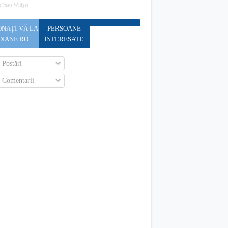
t Posts Widget
NAȚI-VĂ LA
PERSOANE
DIANE.RO
INTERESATE
Postări
Comentarii