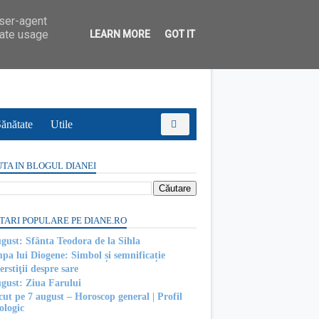
user-agent
rate usage
LEARN MORE
GOT IT
ănătate
Utile
TA IN BLOGUL DIANEI
TARI POPULARE PE DIANE.RO
ugust: Sfânta Teodora de la Sihla
pa lui Diogene: Simbol și semnificație
rstiţii despre sare
ugust: Ziua Farului
cut pe 7 august – Horoscop general | Profil
ologic