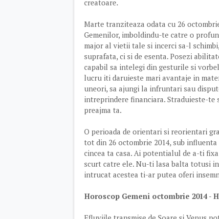
creatoare.
Marte tranziteaza odata cu 26 octombrie
Gemenilor, imboldindu-te catre o profun
major al vietii tale si incerci sa-l schi
suprafata, ci si de esenta. Posezi abilita
capabil sa intelegi din gesturile si vorb
lucru iti daruieste mari avantaje in mate
uneori, sa ajungi la infruntari sau dispu
intreprindere financiara. Straduieste-te s
preajma ta.
O perioada de orientari si reorientari gr
tot din 26 octombrie 2014, sub influenta 
cincea ta casa. Ai potentialul de a-ti fix
scurt catre ele. Nu-ti lasa balta totusi i
intrucat acestea ti-ar putea oferi insemn
Horoscop Gemeni octombrie 2014 - 
Efluviile transmise de Soare si Venus po