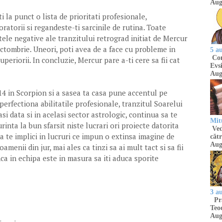
Aug
la punct o lista de prioritati profesionale,
boratorii si regandeste-ti sarcinile de rutina. Toate
ele negative ale tranzitului retrograd initiat de Mercur
ctombrie. Uneori, poti avea de a face cu probleme in
5 a
Com
eriorii. In concluzie, Mercur pare a-ti cere sa fii cat
Evsi
Aug
4 in Scorpion si a sasea ta casa pune accentul pe
perfectiona abilitatile profesionale, tranzitul Soarelui
si data si in acelasi sector astrologic, continua sa te
Mit
rinta la bun sfarsit niste lucrari ori proiecte datorita
Ved
 sa te implici in lucruri ce impun o extinsa imagine de
cătr
Aug
menii din jur, mai ales ca tinzi sa ai mult tact si sa fii
a in echipa este in masura sa iti aduca sporite
3 a
Pră
Teod
Aug