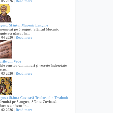
 05 2026 |
Read more
ugust: Sfântul Mucenic Evsignie
emorat pe 5 august, Sfântul Mucenic
gnie s-a născut în...
 04 2026 |
Read more
urile din Vede
ele constau din imnuri și versete îndreptate
e zei...
 03 2026 |
Read more
ugust: Sfânta Cuvioasă Teodora din Tesalonic
znuită pe 3 august, Sfânta Cuvioasă
ora s-a născut în...
 02 2026 |
Read more